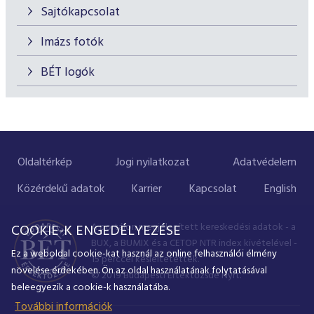
Sajtókapcsolat
Imázs fotók
BÉT logók
Oldaltérkép
Jogi nyilatkozat
Adatvédelem
Közérdekű adatok
Karrier
Kapcsolat
English
A portálon megjelenített kereskedési adatok - a
COOKIE-K ENGEDÉLYEZÉSE
BUX, a BUMIX és a CETOP NTR index kivételével -
Ez a weboldal cookie-kat használ az online felhasználói élmény
15 perccel késleltetettek.
növelése érdekében. Ön az oldal használatának folytatásával
© 2019 Budapesti Értéktőzsde Nyrt.
beleegyezik a cookie-k használatába.
További információk