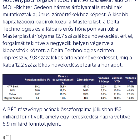
részvénypiaci forgalom több mint 90 százalékát adó OTP-
MOL-Richter Gedeon hármas árfolyamai is stabilnak
mutatkoztak a júniusi záróértékekhez képest. A kisebb
kapitalizációjú papírok közül a Masterplast, a Delta
Technologies és a Rába is erős hónapon van túl: a
Masterplast árfolyama 12,7 százalékos növekedést ért el,
forgalmát tekintve a negyedik helyen végezve a
kibocsátók között, a Delta Technologies szintén
impresszív, 9,8 százalékos árfolyamnövekedéssel, míg a
Rába 12,2 százalékos növekedéssel zárta a hónapot.
A BÉT részvénypiacának összforgalma júliusban 152
milliárd forint volt, amely egy kereskedési napra vetítve
6,9 milliárd forintot jelent.