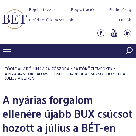
Bejelentkezés
Regisztráció
Elérhetőség
Befektetői kapcsolatok
English
KERESKEDÉSI ADATOK
FŐOLDAL
RÓLUNK
SAJTÓSZOBA
SAJTÓKÖZLEMÉNYEK
A NYÁRIAS FORGALOM ELLENÉRE ÚJABB BUX CSÚCSOT HOZOTT A
INDEXEK
BEFEKTETŐK
JÚLIUS A BÉT-EN
Részvényindexek
Piaci forgalom
Termékcsoportok
KIBOCSÁTÓK
A nyárias forgalom
Kötvényindexek
Kedvenc instrumentumok
Szabályozás
Indexek
Részvény és vállalati kötvény tőzsdei bevezetését támoga
TŐZSDETAGOK
ellenére újabb BUX csúcsot
Jelzáloglevél indexek
program
Azonnali Piac
Alkalmazott díjstruktúra
BÉT szabályzatok
Részvény szekció
Tőzsdetagok, üzletkötők
hozott a július a BÉT-en
VENDOROK
Vállalati kötvény indexek
Származékos piac
BÉT Xtend - Részvénypiac egyszerűen
Részvények
Elszámolás
Befektetővédelem
Hitelpapír szekció
Útmutató a taggá váláshoz