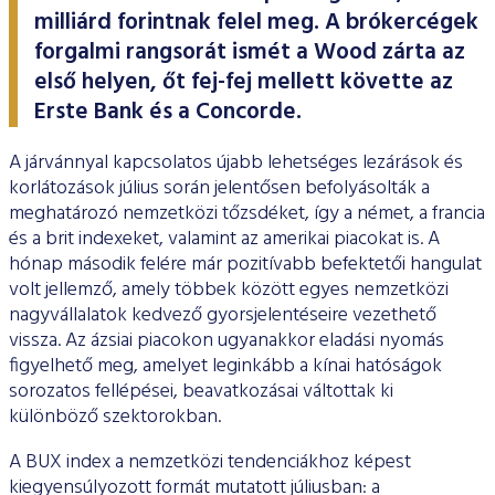
ESG Útmutató
milliárd forintnak felel meg. A brókercégek
forgalmi rangsorát ismét a Wood zárta az
első helyen, őt fej-fej mellett követte az
Erste Bank és a Concorde.
A járvánnyal kapcsolatos újabb lehetséges lezárások és
korlátozások július során jelentősen befolyásolták a
meghatározó nemzetközi tőzsdéket, így a német, a francia
és a brit indexeket, valamint az amerikai piacokat is. A
hónap második felére már pozitívabb befektetői hangulat
volt jellemző, amely többek között egyes nemzetközi
nagyvállalatok kedvező gyorsjelentéseire vezethető
vissza. Az ázsiai piacokon ugyanakkor eladási nyomás
figyelhető meg, amelyet leginkább a kínai hatóságok
sorozatos fellépései, beavatkozásai váltottak ki
különböző szektorokban.
A BUX index a nemzetközi tendenciákhoz képest
kiegyensúlyozott formát mutatott júliusban: a