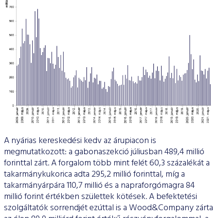
A nyárias kereskedési kedv az árupiacon is
megmutatkozott: a gabonaszekció júliusban 489,4 millió
forinttal zárt. A forgalom több mint felét 60,3 százalékát a
takarmánykukorica adta 295,2 millió forinttal, míg a
takarmányárpára 110,7 millió és a napraforgómagra 84
millió forint értékben születtek kötések. A befektetési
szolgáltatók sorrendjét ezúttal is a Wood&Company zárta