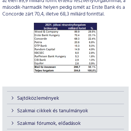
az élen 89,9 milliárd forint értékű részvényforgalommal, a
második-harmadik helyen pedig ismét az Erste Bank és a
Concorde zárt 70,4, illetve 68,3 milliárd forinttal.
Sajtóközlemények
Szakmai cikkek és tanulmányok
Szakmai fórumok, előadások