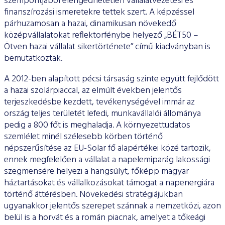
szempontjából elengedhetetlen vállalatvezetési és
finanszírozási ismeretekre tettek szert. A képzéssel
párhuzamosan a hazai, dinamikusan növekedő
középvállalatokat reflektorfénybe helyező „BÉT50 –
Ötven hazai vállalat sikertörténete” című kiadványban is
bemutatkoztak.
A 2012-ben alapított pécsi társaság szinte együtt fejlődött
a hazai szolárpiaccal, az elmúlt években jelentős
terjeszkedésbe kezdett, tevékenységével immár az
ország teljes területét lefedi, munkavállalói állománya
pedig a 800 főt is meghaladja. A környezettudatos
szemlélet minél szélesebb körben történő
népszerűsítése az EU-Solar fő alapértékei közé tartozik,
ennek megfelelően a vállalat a napelemiparág lakossági
szegmensére helyezi a hangsúlyt, főképp magyar
háztartásokat és vállalkozásokat támogat a napenergiára
történő áttérésben. Növekedési stratégiájukban
ugyanakkor jelentős szerepet szánnak a nemzetközi, azon
belül is a horvát és a román piacnak, amelyet a tőkeági