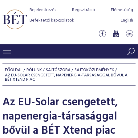
Bejelentkezés
Regisztráció
Elérhetőség
Befektetői kapcsolatok
English
KERESKEDÉSI ADATOK
FŐOLDAL
RÓLUNK
SAJTÓSZOBA
SAJTÓKÖZLEMÉNYEK
AZ EU-SOLAR CSENGETETT, NAPENERGIA-TÁRSASÁGGAL BŐVÜL A
INDEXEK
BEFEKTETŐK
BÉT XTEND PIAC
Részvényindexek
Piaci forgalom
Termékcsoportok
KIBOCSÁTÓK
Az EU-Solar csengetett,
Kötvényindexek
Kedvenc instrumentumok
Szabályozás
Indexek
Részvény és vállalati kötvény tőzsdei bevezetését támoga
TŐZSDETAGOK
napenergia-társasággal
Jelzáloglevél indexek
program
Azonnali Piac
Alkalmazott díjstruktúra
BÉT szabályzatok
Részvény szekció
Tőzsdetagok, üzletkötők
bővül a BÉT Xtend piac
VENDOROK
Vállalati kötvény indexek
Származékos piac
BÉT Xtend - Részvénypiac egyszerűen
Részvények
Elszámolás
Befektetővédelem
Hitelpapír szekció
Útmutató a taggá váláshoz