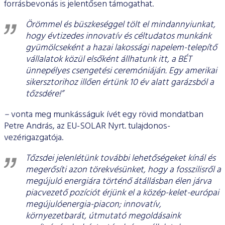
forrásbevonás is jelentősen támogathat.
Örömmel és büszkeséggel tölt el mindannyiunkat,
hogy évtizedes innovatív és céltudatos munkánk
gyümölcseként a hazai lakossági napelem-telepítő
vállalatok közül elsőként állhatunk itt, a BÉT
ünnepélyes csengetési ceremóniáján. Egy amerikai
sikersztorihoz illően értünk 10 év alatt garázsból a
tőzsdére!”
–
vonta meg munkásságuk ívét egy rövid mondatban
Petre András, az EU-SOLAR Nyrt. tulajdonos-
vezérigazgatója.
Tőzsdei jelenlétünk további lehetőségeket kínál és
megerősíti azon törekvésünket, hogy a fosszilisről a
megújuló energiára történő átállásban élen járva
piacvezető pozíciót érjünk el a közép-kelet-európai
megújulóenergia-piacon; innovatív,
környezetbarát, útmutató megoldásaink