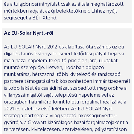
és a tulajdonosi irányítást csak az általa meghatározott
mértékben adja át az új befektetőknek. Ehhez nyújt
segítséget a BÉT Xtend.
Az EU-Solar Nyrt.-ről
Az EU-SOLAR Nyrt. 2012-es alapítása óta számos üzleti
díjjal és tanúsítvánnyal elismert fejlődési pályát bejárva
ma a hazai napelem-telepítő piac élen járó, új utakat
mutató szereplője. Hetven, irodában dolgozó
munkatársa, hétszáznál több kivitelező és tanácsadó
partnere támogatásának köszönhetően immár tízezernél
is több lakást és családi házat szabadított meg örökre a
villanyszámlájától saját telepítésű napelemeivel az
országban hatmilliárd forint fölötti forgalmat realizálva a
2021-es üzleti év első felében. Az EU-SOLAR Nyrt.
stratégia partnere, a világ vezető lakosságiinverter-
gyártója, a Growatt kizárólagos hazai forgalmazójaként a
tervezésen, kivitelezésen, szervizelésen, pályázatíráson