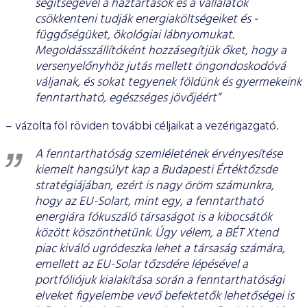
segítségével a háztartások és a vállalatok
csökkenteni tudják energiaköltségeiket és -
függőségüket, ökológiai lábnyomukat.
Megoldásszállítóként hozzásegítjük őket, hogy a
versenyelőnyhöz jutás mellett öngondoskodóvá
váljanak, és sokat tegyenek földünk és gyermekeink
fenntartható, egészséges jövőjéért”
– vázolta föl röviden további céljaikat a vezérigazgató.
A fenntarthatóság szemléletének érvényesítése
kiemelt hangsúlyt kap a Budapesti Értéktőzsde
stratégiájában, ezért is nagy öröm számunkra,
hogy az EU-Solart, mint egy, a fenntartható
energiára fókuszáló társaságot is a kibocsátók
között köszönthetünk. Úgy vélem, a BÉT Xtend
piac kiváló ugródeszka lehet a társaság számára,
emellett az EU-Solar tőzsdére lépésével a
portfóliójuk kialakítása során a fenntarthatósági
elveket figyelembe vevő befektetők lehetőségei is