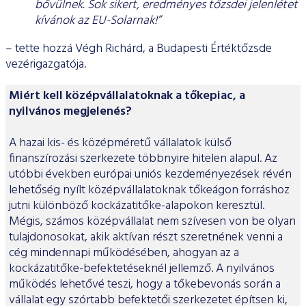
bővülnek. Sok sikert, eredményes tőzsdei jelenlétet
kívánok az EU-Solarnak!”
– tette hozzá Végh Richárd, a Budapesti Értéktőzsde
vezérigazgatója.
Miért kell középvállalatoknak a tőkepiac, a
nyilvános megjelené
s?
A hazai kis- és középméretű vállalatok külső
finanszírozási szerkezete többnyire hitelen alapul. Az
utóbbi években európai uniós kezdeményezések révén
lehetőség nyílt középvállalatoknak tőkeágon forráshoz
jutni különböző kockázatitőke-alapokon keresztül.
Mégis, számos középvállalat nem szívesen von be olyan
tulajdonosokat, akik aktívan részt szeretnének venni a
cég mindennapi működésében, ahogyan az a
kockázatitőke-befektetéseknél jellemző. A nyilvános
működés lehetővé teszi, hogy a tőkebevonás során a
vállalat egy szórtabb befektetői szerkezetet építsen ki,