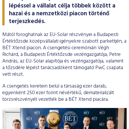
ESG Útmutató
lépéssel a vállalat célja többek között a
hazai és a nemzetközi piacon történő
terjeszkedés.
Mától foroghatnak az EU-Solar részvényei a Budapesti
Értéktőzsde középvállalati igényekre szabott parkettjén, a
BÉT Xtend piacon. A csengetési ceremónián Végh
Richárd, a Budapesti Értéktőzsde vezérigazgatója, Petre
András, az EU-Solar alapítója és vezérigazgatója, valamint
a tőzsdére lépést tanácsadóként támogató PwC csapata
vett részt.
A csengetés keretein belül a társaság ezer darab,
egyenként 250 ezer forint névértékű, dematerializált
törzsrészvényét vezették be a BÉT Xtend piacára.