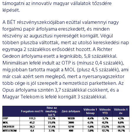
támogatni az innovatív magyar vállalatok tőzsdére
lépését.
A BÉT részvényszekciójában ezúttal valamennyi nagy
forgalmú papír árfolyama ereszkedett, és minden
részvény az augusztusi nyereségét korrigált. Végül
többen pluszba váltottak, mert az utolsó kereskedési nap
egymaga 2 százalékos erősödést hozott. A Richter
Gedeon árfolyama esett a leginkább, 5,8 százalékkal.
Minimálisan lefelé indult az OTP is (mínusz 0,4 százalék),
míg jobban tartotta magát a MOL (plusz 4,5 százalék), ami
már csak azért sem meglepő, mert a nyersanyagszektor
több cége is jól szerepelt a nemzetközi parketteken. Az
Opus árfolyama szintén 3,7 százalékkal csökkent, és a
Magyar Telekom is lefelé korrigált 3 százalékkal.