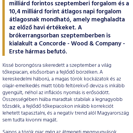
ESG Útmutató
milliárd forintos szeptemberi forgalom és a
10,4 milliárd forint átlagos napi forgalom
átlagosnak mondható, amely meghaladta
az előző havi értékeket. A
brókerrangsorban szeptemberben is
kialakult a Concorde - Wood & Company -
Erste hármas befutó.
Kissé borongósra sikeredett a szeptember a világ
tőkepiacain, elsősorban a fejlődő börzéken. A
kereskedelmi háború, a magas török kockázatok és az
olajár-emelkedés miatt több feltörekvő deviza is inkább
gyengült, néhol az inflációs nyomás is erősödött.
Összességében hiába maradtak stabilak a legnagyobb
tőzsdék, a fejlődő tőkepiacokon inkább korrekciót
lehetett tapasztalni, és a negatív trend alól Magyarország
sem tudta kivonni magát.
Sajnos a török piac még az átmeneti megnyugvások