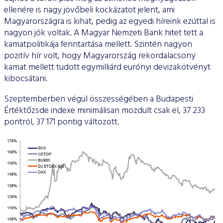
ellenére is nagy jövőbeli kockázatot jelent, ami
Magyarországra is kihat, pedig az egyedi híreink ezúttal is
nagyon jók voltak. A Magyar Nemzeti Bank hitet tett a
kamatpolitikája fenntartása mellett. Szintén nagyon
pozitív hír volt, hogy Magyarország rekordalacsony
kamat mellett tudott egymilliárd eurónyi devizakötvényt
kibocsátani.
Szeptemberben végül összességében a Budapesti
Értéktőzsde indexe minimálisan mozdult csak el, 37 233
pontról, 37 171 pontig változott.