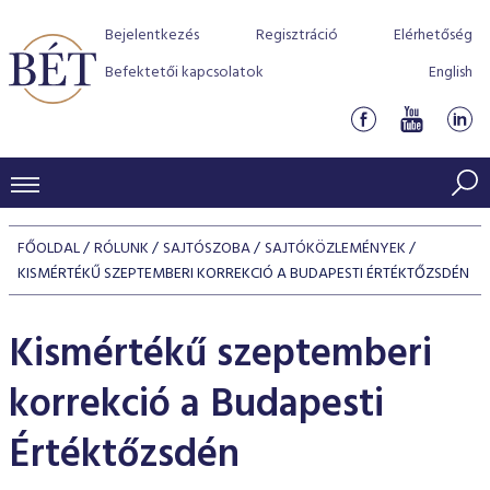
Bejelentkezés
Regisztráció
Elérhetőség
Befektetői kapcsolatok
English
KERESKEDÉSI ADATOK
FŐOLDAL
RÓLUNK
SAJTÓSZOBA
SAJTÓKÖZLEMÉNYEK
INDEXEK
KISMÉRTÉKŰ SZEPTEMBERI KORREKCIÓ A BUDAPESTI ÉRTÉKTŐZSDÉN
BEFEKTETŐK
Részvényindexek
Piaci forgalom
Termékcsoportok
Kismértékű szeptemberi
KIBOCSÁTÓK
Kötvényindexek
Kedvenc instrumentumok
Szabályozás
Indexek
Részvény és vállalati kötvény tőzsdei bevezetését támoga
korrekció a Budapesti
TŐZSDETAGOK
Jelzáloglevél indexek
program
Azonnali Piac
Alkalmazott díjstruktúra
BÉT szabályzatok
Részvény szekció
Értéktőzsdén
Tőzsdetagok, üzletkötők
VENDOROK
Vállalati kötvény indexek
Származékos piac
BÉT Xtend - Részvénypiac egyszerűen
Részvények
Elszámolás
Befektetővédelem
Hitelpapír szekció
Útmutató a taggá váláshoz