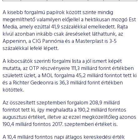
A kisebb forgalmú papírok között szinte mindig
megemlíthető valamilyen előjellel a hektikusan mozgó Est
Media, amely ezúttal 41,9 százalékkal emelkedett. Rajta
kívül azonban inkább csak áreséseket láthattunk, az
Appeninn, a CIG Pannónia és a Masterplast is 3-5
százalékkal lefelé lépett.
A kibocsátók szerinti forgalmi lista a jól ismert képét
mutatta, az OTP részvényeire 111,3 milliárd forint értékben
született üzlet, a MOL forgalma 45,2 milliárd forintot tett ki
és a Richter Gedeonra is 36,3 milliárd forint értékben
kötöttek.
Az összesített szeptemberi forgalom 208,9 milliárd
forintot tett ki, így meghaladta a 190,2 milliárd forintos
augusztusi értéket, illetve az ezzel megközelítőleg azonos
190,4 milliárd forintos 2017. szeptemberi értéket is.
A 10,4 milliárd forintos napi átlagos kereskedési érték