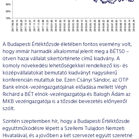
A Budapesti Értéktőzsde életében fontos esemény volt,
hogy immár harmadik alkalommal jelent meg a BÉT50 –
ötven hazai vállalat sikertörténete című kiadvány. A
komoly növekedési lehetőségekkel rendelkező kis- és
középvállalatokat bemutató kiadványt nagysikerű
konferencián mutattuk be. Ezen Csányi Sándor, az OTP
Bank elnök-vezérigazgatójának előadása mellett Végh
Richárd a BÉT elnök-vezérigazgatója és Balogh Ádám az
MKB vezérigazgatója is a tőzsdei bevezetés előnyeiről
szólt.
Szintén szeptemberi hír, hogy a Budapesti Értéktőzsde
együttműködésre lépett a Szellemi Tulajdon Nemzeti
Hivatalával, és a jövőben a két szervezet együtt szeretné