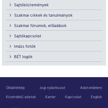
Sajtóközlemények
Szakmai cikkek és tanulmányok
Szakmai fórumok, előadások
Sajtókapcsolat
Imázs fotók
BÉT logók
Oldaltérkép
Jogi nyilatkozat
Adatvédelem
Közérdekű adatok
Karrier
Kapcsolat
English