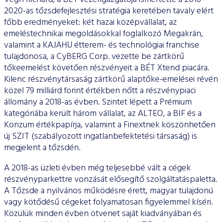
2020-as tőzsdefejlesztési stratégia keretében tavaly elért
főbb eredményeket: két hazai középvállalat, az
emeléstechnikai megoldásokkal foglalkozó Megakrán,
valamint a KAJAHU étterem- és technológiai franchise
tulajdonosa, a CyBERG Corp. vezette be zártkörű
tőkeemelést követően részvényeit a BÉT Xtend piacára.
Kilenc részvénytársaság zártkörű alaptőke-emelései révén
közel 79 milliárd forint értékben nőtt a részvénypiaci
állomány a 2018-as évben. Szintet lépett a Prémium
kategóriába került három vállalat, az ALTEO, a BIF és a
Konzum értékpapírja, valamint a Finextnek köszönhetően
új SZIT (szabályozott ingatlanbefektetési társaság) is
megjelent a tőzsdén.
A 2018-as üzleti évben még teljesebbé vált a cégek
részvényparkettre vonzását elősegítő szolgáltatáspaletta.
A Tőzsde a nyilvános működésre érett, magyar tulajdonú
vagy kötődésű cégeket folyamatosan figyelemmel kíséri.
Közülük minden évben ötvenet saját kiadványában és