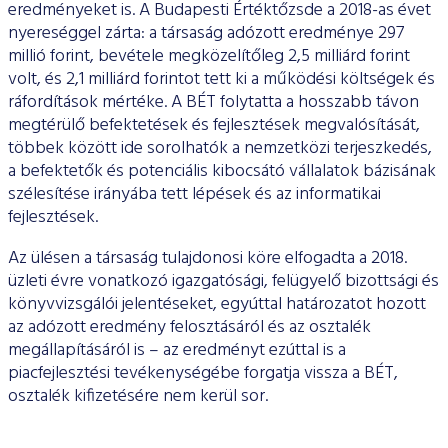
eredményeket is. A Budapesti Értéktőzsde a 2018-as évet
nyereséggel zárta: a társaság adózott eredménye 297
millió forint, bevétele megközelítőleg 2,5 milliárd forint
volt, és 2,1 milliárd forintot tett ki a működési költségek és
ráfordítások mértéke. A BÉT folytatta a hosszabb távon
megtérülő befektetések és fejlesztések megvalósítását,
többek között ide sorolhatók a nemzetközi terjeszkedés,
a befektetők és potenciális kibocsátó vállalatok bázisának
szélesítése irányába tett lépések és az informatikai
fejlesztések.
Az ülésen a társaság tulajdonosi köre elfogadta a 2018.
üzleti évre vonatkozó igazgatósági, felügyelő bizottsági és
könyvvizsgálói jelentéseket, egyúttal határozatot hozott
az adózott eredmény felosztásáról és az osztalék
megállapításáról is – az eredményt ezúttal is a
piacfejlesztési tevékenységébe forgatja vissza a BÉT,
osztalék kifizetésére nem kerül sor.