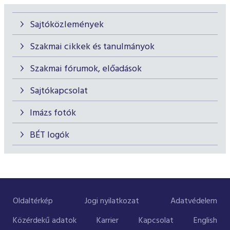
Sajtóközlemények
Szakmai cikkek és tanulmányok
Szakmai fórumok, előadások
Sajtókapcsolat
Imázs fotók
BÉT logók
Oldaltérkép
Jogi nyilatkozat
Adatvédelem
Közérdekű adatok
Karrier
Kapcsolat
English