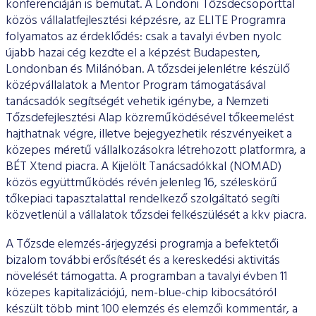
konferenciáján is bemutat. A Londoni Tőzsdecsoporttal
közös vállalatfejlesztési képzésre, az ELITE Programra
folyamatos az érdeklődés: csak a tavalyi évben nyolc
újabb hazai cég kezdte el a képzést Budapesten,
Londonban és Milánóban. A tőzsdei jelenlétre készülő
középvállalatok a Mentor Program támogatásával
tanácsadók segítségét vehetik igénybe, a Nemzeti
Tőzsdefejlesztési Alap közreműködésével tőkeemelést
hajthatnak végre, illetve bejegyezhetik részvényeiket a
közepes méretű vállalkozásokra létrehozott platformra, a
BÉT Xtend piacra. A Kijelölt Tanácsadókkal (NOMAD)
közös együttműködés révén jelenleg 16, széleskörű
tőkepiaci tapasztalattal rendelkező szolgáltató segíti
közvetlenül a vállalatok tőzsdei felkészülését a kkv piacra.
A Tőzsde elemzés-árjegyzési programja a befektetői
bizalom további erősítését és a kereskedési aktivitás
növelését támogatta. A programban a tavalyi évben 11
közepes kapitalizációjú, nem-blue-chip kibocsátóról
készült több mint 100 elemzés és elemzői kommentár, a