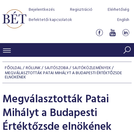
Bejelentkezés
Regisztráció
Elérhetőség
Befektetői kapcsolatok
English
KERESKEDÉSI ADATOK
FŐOLDAL
RÓLUNK
SAJTÓSZOBA
SAJTÓKÖZLEMÉNYEK
MEGVÁLASZTOTTÁK PATAI MIHÁLYT A BUDAPESTI ÉRTÉKTŐZSDE
INDEXEK
BEFEKTETŐK
ELNÖKÉNEK
Részvényindexek
Piaci forgalom
Termékcsoportok
KIBOCSÁTÓK
Megválasztották Patai
Kötvényindexek
Kedvenc instrumentumok
Szabályozás
Indexek
Részvény és vállalati kötvény tőzsdei bevezetését támoga
TŐZSDETAGOK
Mihályt a Budapesti
Jelzáloglevél indexek
program
Azonnali Piac
Alkalmazott díjstruktúra
BÉT szabályzatok
Részvény szekció
Tőzsdetagok, üzletkötők
Értéktőzsde elnökének
VENDOROK
Vállalati kötvény indexek
Származékos piac
BÉT Xtend - Részvénypiac egyszerűen
Részvények
Elszámolás
Befektetővédelem
Hitelpapír szekció
Útmutató a taggá váláshoz