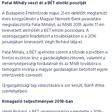
ESG Útmutató
Patai Mihály veszi át a BÉT elnöki posztját
A Budapesti Értéktőzsde május 21-én délelőtt megtartott
éves közgyűlésén a Magyar Nemzeti Bank javaslatára
megválasztotta Patai Mihályt, az MNB 2019. április 17-én
kinevezett alelnökét a BÉT elnöki pozíciójára. A
vezérigazgatói feladatkört a továbbiakban is a 2016
januárjában kinevezett Végh Richárd látja el.
Patai Mihály, a BÉT új elnöke szerint a tőzsde a jövőben is
fontos eszköze lesz a gazdaságfejlesztésnek, valamint a
versenyképességi fordulatnak és az MNB továbbra is
támogatni kívánja a magyar gazdaságban betöltött egyre
intenzívebb szerepét.
Új igazgatósági tag választására is sor került, Bánfi Attila
személyében.
Kimagasló teljesítmények 2018-ban
Végh Richárd, a BÉT vezérigazgatója ismertette a 2016–