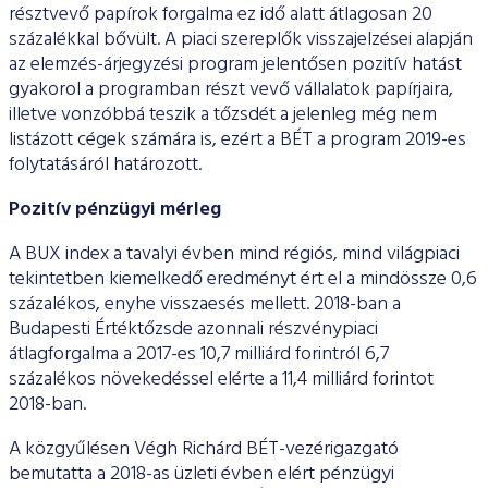
résztvevő papírok forgalma ez idő alatt átlagosan 20
százalékkal bővült. A piaci szereplők visszajelzései alapján
az elemzés-árjegyzési program jelentősen pozitív hatást
gyakorol a programban részt vevő vállalatok papírjaira,
illetve vonzóbbá teszik a tőzsdét a jelenleg még nem
listázott cégek számára is, ezért a BÉT a program 2019-es
folytatásáról határozott.
Pozitív pénzügyi mérleg
A BUX index a tavalyi évben mind régiós, mind világpiaci
tekintetben kiemelkedő eredményt ért el a mindössze 0,6
százalékos, enyhe visszaesés mellett. 2018-ban a
Budapesti Értéktőzsde azonnali részvénypiaci
átlagforgalma a 2017-es 10,7 milliárd forintról 6,7
százalékos növekedéssel elérte a 11,4 milliárd forintot
2018-ban.
A közgyűlésen Végh Richárd BÉT-vezérigazgató
bemutatta a 2018-as üzleti évben elért pénzügyi