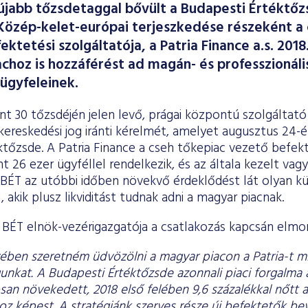
újabb tőzsdetaggal bővült a Budapesti Értéktő
 Közép-kelet-európai terjeszkedése részeként a
ktetési szolgáltatója, a Patria Finance a.s. 2018
choz is hozzáférést ad magán- és professzionáli
ügyfeleinek.
nt 30 tőzsdéjén jelen levő, prágai központú szolgáltat
kereskedési jog iránti kérelmét, amelyet augusztus 24-én
tőzsde. A Patria Finance a cseh tőkepiac vezető befekte
 26 ezer ügyféllel rendelkezik, és az általa kezelt vag
A BÉT az utóbbi időben növekvő érdeklődést lát olyan kü
, akik plusz likviditást tudnak adni a magyar piacnak.
a BÉT elnök-vezérigazgatója a csatlakozás kapcsán elmo
ében szeretném üdvözölni a magyar piacon a Patria-t m
unkat. A Budapesti Értéktőzsde azonnali piaci forgalma 
san növekedett, 2018 első felében 9,6 százalékkal nőtt 
oz képest. A stratégiánk szerves része új befektetők be