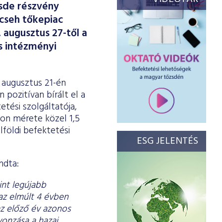
zsde részvény
 cseh tőkepiac
. augusztus 27-től a
s intézményi
ó augusztus 21-én
 pozitívan bírált el a
tési szolgáltatója,
yon mérete közel 1,5
lföldi befektetési
ESG JELENTÉS
ndta:
int legújabb
az elmúlt 4 évben
az előző év azonos
vonzása a hazai