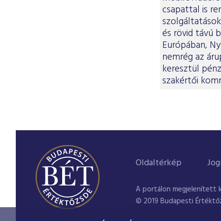
csapattal is r
szolgáltatások
és rövid távú 
Európában, Ny
nemrég az árup
keresztül pénz
szakértői komm
Oldaltérkép
Jog
A portálon megjelenített 
© 2019 Budapesti Értéktő