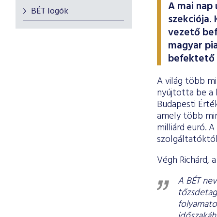
A mai nap 
BÉT logók
szekciója.
vezető befe
magyar pia
befektető 
A világ több mi
nyújtotta be a 
Budapesti Érték
amely több mint
milliárd euró. 
szolgáltatóktól
Végh Richárd, 
A BÉT nev
tőzsdetag
folyamato
időszakáh