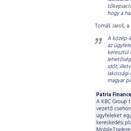
tőkepiacra
hogy a haz
Tomáš Jaroš, a
A közép-ke
az ügyfel
keresztül 
lehetőség
időt, ill
lakossági
magyar pi
Patria Financ
A KBC Group ta
vezető csehors
ügyfeleket egy
kereskedési pl
MobileTraderen