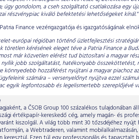
; úgy gondolom, a cseh szolgáltató csatlakozása egy úja
ai részvénypiac kiváló befektetési lehetőségeket kínál."
 Patria Finance vezérigazgatója és igazgatóságának elnö
let-európai régióban történő üzletfejlesztési stratégiá
ek töretlen kérésének eleget téve a Patria Finance a Bu
most már közvetlen elérést tud biztosítani a magyar rés
 nyílik jobb szolgáltatást, hatékonyabb összeköttetést, 
etve könnyedebb hozzáférést nyújtani a magyar piachoz a
 ügyfeleink számára – versenyelőnyt nyújtva ezzel számuk
ac egyik legfontosabb és legelismertebb szereplőjévé vá
e
gjaként, a ČSOB Group 100 százalékos tulajdonában áll
zági értékpapír-kereskedő cég, amely magán- és profes
aránt kiszolgál. A világ több mint 30 tőzsdéjéhez nyújt
atformján, a Webtraderen, valamint mobilalkalmazásán, 
 keresztül. Ezen túl egy professzionális és tapasztalt 