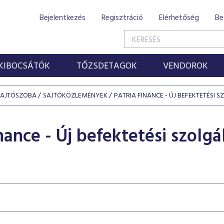
Bejelentkezés
Regisztráció
Elérhetőség
Be
KIBOCSÁTÓK
TŐZSDETAGOK
VENDOROK
SAJTÓSZOBA
SAJTÓKÖZLEMÉNYEK
PATRIA FINANCE - ÚJ BEFEKTETÉSI 
nance - Új befektetési szolgá