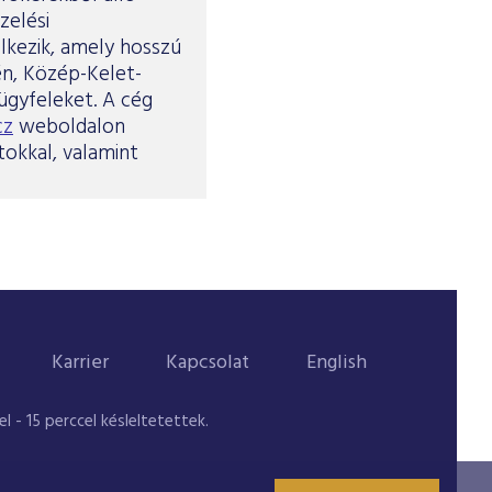
zelési
elkezik, amely hosszú
én, Közép-Kelet-
gyfeleket. A cég
cz
weboldalon
tokkal, valamint
Karrier
Kapcsolat
English
 - 15 perccel késleltetettek.