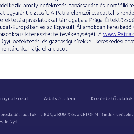
endelkezik, amely befektetési tanácsadást és portfólióke
at egyaránt biztosít. A Patria elemzői csapattal is rend
befektetési javaslatokkal támogatja a Prágai Értéktőzsd
ugat-Európában és az Egyesült Államokban kereskedő ü
iacokra is kiterjesztette tevékenységét. A
www.Patria.
ügyi, befektetési és gazdasági hírekkel, kereskedési ada
entárokkal látja el a piacot.
i nyilatkozat
Adatvédelem
Közérdekű adatok
kereskedési adatok - a BUX, a BUMIX és a CETOP NTR index kivételével
zsde Nyrt.