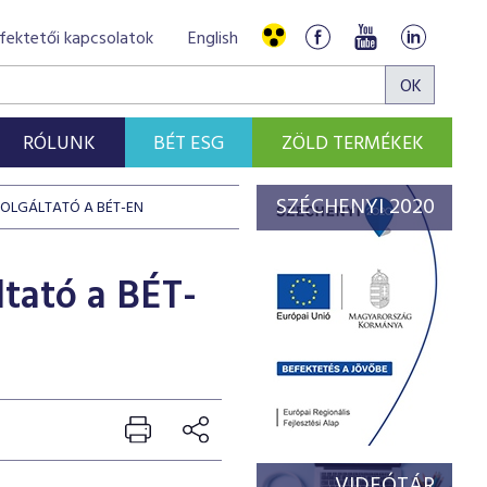
fektetői kapcsolatok
English
RÓLUNK
BÉT ESG
ZÖLD TERMÉKEK
SZÉCHENYI 2020
SZOLGÁLTATÓ A BÉT-EN
ltató a BÉT-
VIDEÓTÁR