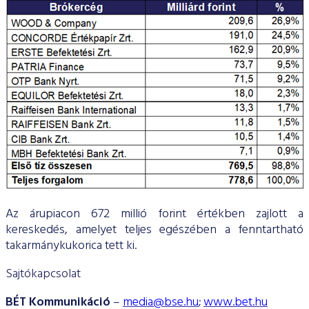
Az árupiacon 672 millió forint értékben zajlott a
kereskedés, amelyet teljes egészében a fenntartható
takarmánykukorica tett ki.
Sajtókapcsolat
BÉT Kommunikáció
–
media@bse.hu
;
www.bet.hu