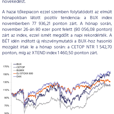
növekedést.
A hazai tőkepiacon ezzel szemben folytatódott az elmúlt
hónapokban látott pozitív tendencia: a BUX index
novemberben 77 936,21 ponton zárt. A hónap során,
november 26-án 80 ezer pont felett (80 056,08 ponton)
zárt az index, ezzel ismét megdőlt a napi rekordérték. A
BÉT idén indított új részvénymutatói a BUX-hoz hasonló
mozgást írtak le a hónap során: a CETOP NTR 1 542,70
ponton, míg az XTEND index 1 460,50 ponton zárt.