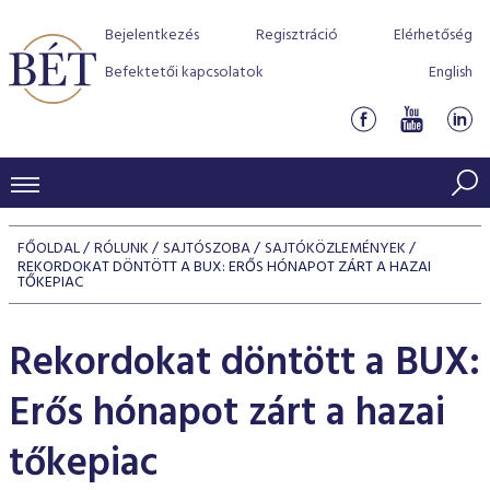
Bejelentkezés
Regisztráció
Elérhetőség
Befektetői kapcsolatok
English
KERESKEDÉSI ADATOK
FŐOLDAL
RÓLUNK
SAJTÓSZOBA
SAJTÓKÖZLEMÉNYEK
REKORDOKAT DÖNTÖTT A BUX: ERŐS HÓNAPOT ZÁRT A HAZAI
INDEXEK
BEFEKTETŐK
TŐKEPIAC
Részvényindexek
Piaci forgalom
Termékcsoportok
KIBOCSÁTÓK
Rekordokat döntött a BUX:
Kötvényindexek
Kedvenc instrumentumok
Szabályozás
Indexek
Részvény és vállalati kötvény tőzsdei bevezetését támoga
TŐZSDETAGOK
Erős hónapot zárt a hazai
Jelzáloglevél indexek
program
Azonnali Piac
Alkalmazott díjstruktúra
BÉT szabályzatok
Részvény szekció
Tőzsdetagok, üzletkötők
tőkepiac
VENDOROK
Vállalati kötvény indexek
Származékos piac
BÉT Xtend - Részvénypiac egyszerűen
Részvények
Elszámolás
Befektetővédelem
Hitelpapír szekció
Útmutató a taggá váláshoz