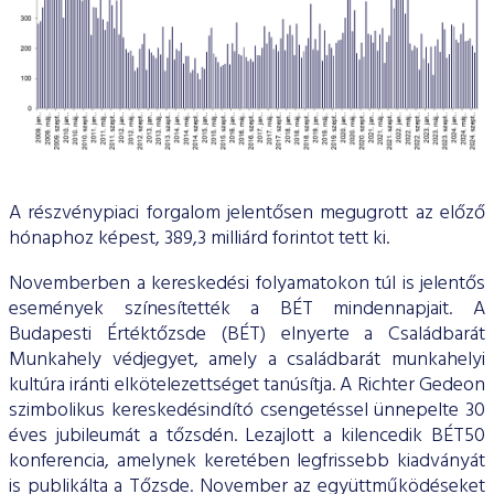
A részvénypiaci forgalom jelentősen megugrott az előző
hónaphoz képest, 389,3 milliárd forintot tett ki.
Novemberben a kereskedési folyamatokon túl is jelentős
események színesítették a BÉT mindennapjait. A
Budapesti Értéktőzsde (BÉT) elnyerte a Családbarát
Munkahely védjegyet, amely a családbarát munkahelyi
kultúra iránti elkötelezettséget tanúsítja. A Richter Gedeon
szimbolikus kereskedésindító csengetéssel ünnepelte 30
éves jubileumát a tőzsdén. Lezajlott a kilencedik BÉT50
konferencia, amelynek keretében legfrissebb kiadványát
is publikálta a Tőzsde. November az együttműködéseket