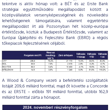
tekintve is aktív hónap volt: a BÉT és az Erste Bank
stratégiai együttműködési megállapodást kötött a
középvállalatok versenyképességének és növekedési
lehetőségeinek támogatására, valamint egyetértési
megállapodást írt alá Pozsonyban hét közép-európai
értéktőzsde, köztük a Budapesti Értéktőzsde, valamint az
Európai Újjáépítési és Fejlesztési Bank (EBRD) a régiós
tőkepiacok fejlesztésének céljából.
A Wood & Company vezeti a befektetési szolgáltatók
listáját 209,6 milliárd forinttal, majd őt követte a Concorde
és az ERSTE – előbbi 191 milliárd forinttal, utóbbi 162,9
milliárd forinttal zárta a hónapot.