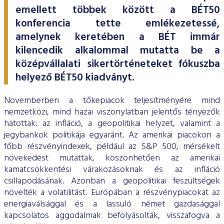
ESG Útmutató
emellett többek között a BÉT50
konferencia tette emlékezetessé,
amelynek keretében a BÉT immár
kilencedik alkalommal mutatta be a
középvállalati sikertörténeteket fókuszba
helyező BÉT50 kiadványt.
Novemberben a tőkepiacok teljesítményére mind
nemzetközi, mind hazai viszonylatban jelentős tényezők
hatottak: az infláció, a geopolitikai helyzet, valamint a
jegybankok politikája egyaránt. Az amerikai piacokon a
főbb részvényindexek, például az S&P 500, mérsékelt
növekedést mutattak, köszönhetően az amerikai
kamatcsökkentési várakozásoknak és az infláció
csillapodásának. Azonban a geopolitikai feszültségek
növelték a volatilitást. Európában a részvénypiacokat az
energiaválsággal és a lassuló német gazdasággal
kapcsolatos aggodalmak befolyásolták, visszafogva a