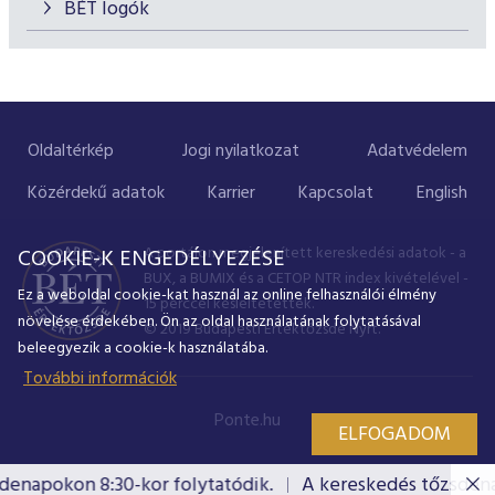
BÉT logók
Oldaltérkép
Jogi nyilatkozat
Adatvédelem
Közérdekű adatok
Karrier
Kapcsolat
English
A portálon megjelenített kereskedési adatok - a
COOKIE-K ENGEDÉLYEZÉSE
BUX, a BUMIX és a CETOP NTR index kivételével -
Ez a weboldal cookie-kat használ az online felhasználói élmény
15 perccel késleltetettek.
növelése érdekében. Ön az oldal használatának folytatásával
© 2019 Budapesti Értéktőzsde Nyrt.
beleegyezik a cookie-k használatába.
További információk
Ponte.hu
ELFOGADOM
enapokon 8:30-kor folytatódik.
A kereskedés tőzsdenap