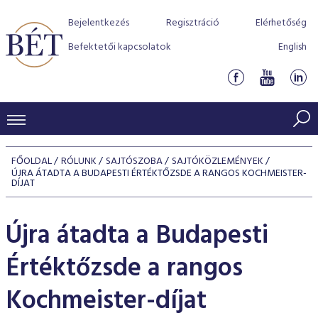
Bejelentkezés
Regisztráció
Elérhetőség
Befektetői kapcsolatok
English
KERESKEDÉSI ADATOK
FŐOLDAL
RÓLUNK
SAJTÓSZOBA
SAJTÓKÖZLEMÉNYEK
ÚJRA ÁTADTA A BUDAPESTI ÉRTÉKTŐZSDE A RANGOS KOCHMEISTER-
INDEXEK
BEFEKTETŐK
DÍJAT
Részvényindexek
Piaci forgalom
Termékcsoportok
KIBOCSÁTÓK
Újra átadta a Budapesti
Kötvényindexek
Kedvenc instrumentumok
Szabályozás
Indexek
Részvény és vállalati kötvény tőzsdei bevezetését támoga
TŐZSDETAGOK
Értéktőzsde a rangos
Jelzáloglevél indexek
program
Azonnali Piac
Alkalmazott díjstruktúra
BÉT szabályzatok
Részvény szekció
Tőzsdetagok, üzletkötők
Kochmeister-díjat
VENDOROK
Vállalati kötvény indexek
Származékos piac
BÉT Xtend - Részvénypiac egyszerűen
Részvények
Elszámolás
Befektetővédelem
Hitelpapír szekció
Útmutató a taggá váláshoz