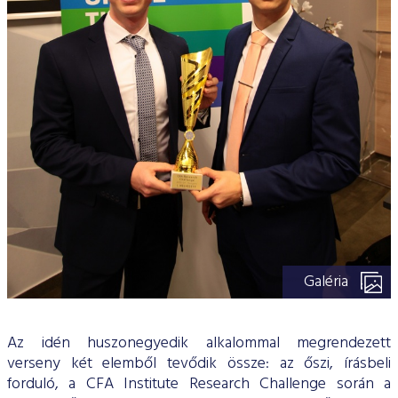
Galéria
Az idén huszonegyedik alkalommal megrendezett
verseny két elemből tevődik össze: az őszi, írásbeli
forduló, a CFA Institute Research Challenge során a