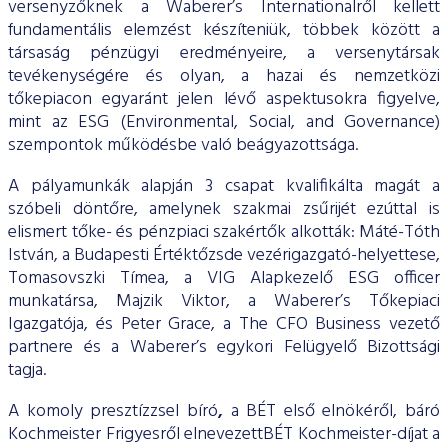
versenyzőknek a Waberer’s Internationalről kellett
fundamentális elemzést készíteniük, többek között a
társaság pénzügyi eredményeire, a versenytársak
tevékenységére és olyan, a hazai és nemzetközi
tőkepiacon egyaránt jelen lévő aspektusokra figyelve,
mint az ESG (Environmental, Social, and Governance)
szempontok működésbe való beágyazottsága.
A pályamunkák alapján 3 csapat kvalifikálta magát a
szóbeli döntőre, amelynek szakmai zsűrijét ezúttal is
elismert tőke- és pénzpiaci szakértők alkották: Máté-Tóth
István, a Budapesti Értéktőzsde vezérigazgató-helyettese,
Tomasovszki Tímea, a VIG Alapkezelő ESG officer
munkatársa, Majzik Viktor, a Waberer’s Tőkepiaci
Igazgatója, és Peter Grace, a The CFO Business vezető
partnere és a Waberer’s egykori Felügyelő Bizottsági
tagja.
A komoly presztízzsel bíró
,
a BÉT első elnökéről, báró
Kochmeister Frigyesről elnevezettBÉT Kochmeister-díjat a