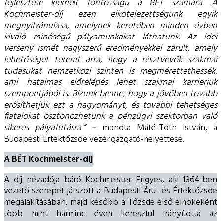
fejlesztése kiemelt fontosságú a BÉT számára. A
Kochmeister-díj ezen elkötelezettségünk egyik
megnyilvánulása, amelynek keretében minden évben
kiváló minőségű pályamunkákat láthatunk. Az idei
verseny ismét nagyszerű eredményekkel zárult, amely
lehetőséget teremt arra, hogy a résztvevők szakmai
tudásukat nemzetközi szinten is megmérettethessék,
ami hatalmas előrelépés lehet szakmai karrierjük
szempontjából is. Bízunk benne, hogy a jövőben tovább
erősíthetjük ezt a hagyományt, és további tehetséges
fiatalokat ösztönözhetünk a pénzügyi szektorban való
sikeres pályafutásra.” –
mondta Máté-Tóth István, a
Budapesti Értéktőzsde vezérigazgató-helyettese.
A BÉT Kochmeister-díj
A díj névadója báró Kochmeister Frigyes, aki 1864-ben
vezető szerepet játszott a Budapesti Áru- és Értéktőzsde
megalakításában, majd később a Tőzsde első elnökeként
több mint harminc éven keresztül irányította az