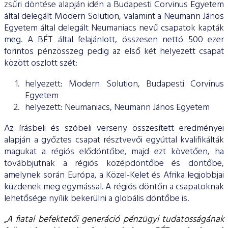
zsűri döntése alapján idén a Budapesti Corvinus Egyetem
által delegált Modern Solution, valamint a Neumann János
Egyetem által delegált Neumaniacs nevű csapatok kapták
meg. A BÉT által felajánlott, összesen nettó 500 ezer
forintos pénzösszeg pedig az első két helyezett csapat
között oszlott szét:
helyezett: Modern Solution, Budapesti Corvinus
Egyetem
helyezett: Neumaniacs, Neumann János Egyetem
Az írásbeli és szóbeli verseny összesített eredményei
alapján a győztes csapat résztvevői egyúttal kvalifikálták
magukat a régiós elődöntőbe, majd ezt követően, ha
továbbjutnak a régiós középdöntőbe és döntőbe,
amelynek során Európa, a Közel-Kelet és Afrika legjobbjai
küzdenek meg egymással. A régiós döntőn a csapatoknak
lehetősége nyílik bekerülni a globális döntőbe is.
„A fiatal befektetői generáció pénzügyi tudatosságának