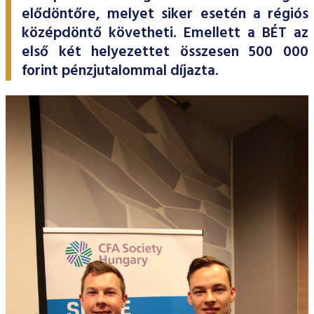
ESG Útmutató
elődöntőre, melyet siker esetén a régiós
középdöntő követheti. Emellett a BÉT az
első két helyezettet összesen 500 000
forint pénzjutalommal díjazta.