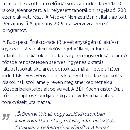
március 1. között tartó előadássorozatra idén közel 1200
iskola jelentkezett, a kihelyezett tanórákon nagyjából 200
ezer diák vett részt. A Magyar Nemzeti Bank által alapított
Pénziránytű Alapítvány 2015 óta szervezi a Pénz7
programot.
A Budapesti Értéktőzsde fő tevékenységén túl aktívan
igyekszik társadalmi felelősséget vállalni, különös
tekintettel a diákok és a lakosság pénzügyi edukációjára. A
tőzsde rendszeresen szervez ingyenes oktatási
látogatásokat iskolai csoportok számára, illetve a héten
indult BÉT Részvényfutam is kifejezetten a középiskolás
diákoknak szól, amely révén megismerkedhetnek a
tőzsdei befektetés alapelveivel. A BÉT Kochmeister Díj, a
tőzsde saját ösztöndíja pedig az egyetemi hallgatók
törekvéseit jutalmazza.
„Örömmel tölt el, hogy szülővárosomban
kalauzolhattam el a gazdaság iránt érdeklődő
fiatalokat a befektetések világába. A Pénz7