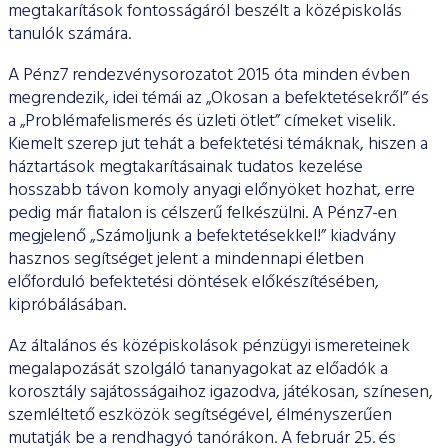
ESG Útmutató
megtakarítások fontosságáról beszélt a középiskolás
tanulók számára.
A Pénz7 rendezvénysorozatot 2015 óta minden évben
megrendezik, idei témái az „Okosan a befektetésekről” és
a „Problémafelismerés és üzleti ötlet” címeket viselik.
Kiemelt szerep jut tehát a befektetési témáknak, hiszen a
háztartások megtakarításainak tudatos kezelése
hosszabb távon komoly anyagi előnyöket hozhat, erre
pedig már fiatalon is célszerű felkészülni. A Pénz7-en
megjelenő „Számoljunk a befektetésekkel!” kiadvány
hasznos segítséget jelent a mindennapi életben
előforduló befektetési döntések előkészítésében,
kipróbálásában.
Az általános és középiskolások pénzügyi ismereteinek
megalapozását szolgáló tananyagokat az előadók a
korosztály sajátosságaihoz igazodva, játékosan, színesen,
szemléltető eszközök segítségével, élményszerűen
mutatják be a rendhagyó tanórákon. A február 25. és