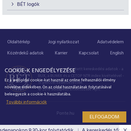
BÉT logók
Oldaltérkép
Jogi nyilatkozat
Adatvédelem
Közérdekű adatok
Karrier
Kapcsolat
English
A portálon megjelenített kereskedési adatok - a
COOKIE-K ENGEDÉLYEZÉSE
BUX, a BUMIX és a CETOP NTR index kivételével -
Ez a weboldal cookie-kat használ az online felhasználói élmény
15 perccel késleltetettek.
növelése érdekében. Ön az oldal használatának folytatásával
© 2019 Budapesti Értéktőzsde Nyrt.
beleegyezik a cookie-k használatába.
További információk
Ponte.hu
ELFOGADOM
denapokon 8:30-kor folytatódik.
A kereskedés tőzsdena