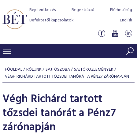
Bejelentkezés
Regisztráció
Elérhetőség
Befektetői kapcsolatok
English
KERESKEDÉSI ADATOK
FŐOLDAL
RÓLUNK
SAJTÓSZOBA
SAJTÓKÖZLEMÉNYEK
INDEXEK
VÉGH RICHÁRD TARTOTT TŐZSDEI TANÓRÁT A PÉNZ7 ZÁRÓNAPJÁN
BEFEKTETŐK
Részvényindexek
Piaci forgalom
Termékcsoportok
Végh Richárd tartott
KIBOCSÁTÓK
Kötvényindexek
Kedvenc instrumentumok
Szabályozás
Indexek
Részvény és vállalati kötvény tőzsdei bevezetését támoga
tőzsdei tanórát a Pénz7
TŐZSDETAGOK
Jelzáloglevél indexek
program
Azonnali Piac
Alkalmazott díjstruktúra
BÉT szabályzatok
Részvény szekció
zárónapján
Tőzsdetagok, üzletkötők
VENDOROK
Vállalati kötvény indexek
Származékos piac
BÉT Xtend - Részvénypiac egyszerűen
Részvények
Elszámolás
Befektetővédelem
Hitelpapír szekció
Útmutató a taggá váláshoz