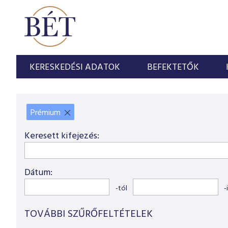
KERESKEDÉSI ADATOK
BEFEKTETŐK
Prémium
X
Keresett kifejezés:
Dátum:
-tól
-
TOVÁBBI SZŰRŐFELTÉTELEK