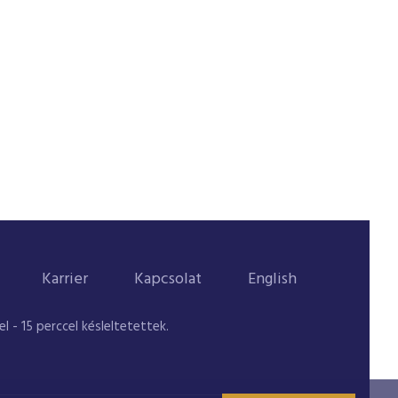
Karrier
Kapcsolat
English
 - 15 perccel késleltetettek.