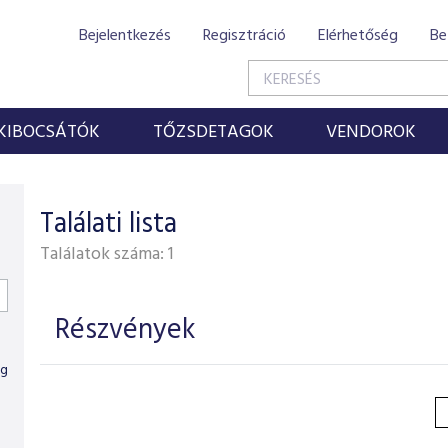
Bejelentkezés
Regisztráció
Elérhetőség
Be
KIBOCSÁTÓK
TŐZSDETAGOK
VENDOROK
Találati lista
Találatok száma:
1
Részvények
ig