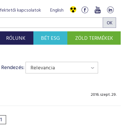
fektetői kapcsolatok
English
RÓLUNK
BÉT ESG
ZÖLD TERMÉKEK
Rendezés:
Relevancia
2016. szept. 29.
1