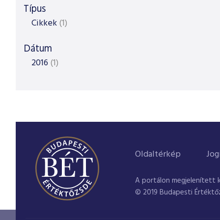
Típus
Cikkek
(1)
Dátum
2016
(1)
Oldaltérkép
Jog
A portálon megjelenített 
© 2019 Budapesti Értéktő