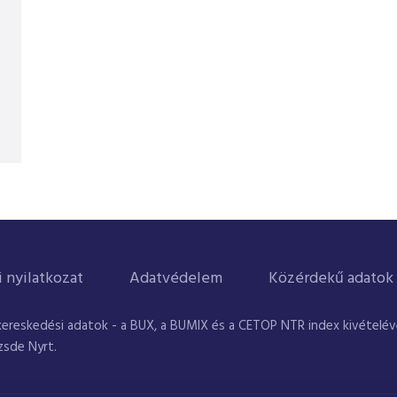
i nyilatkozat
Adatvédelem
Közérdekű adatok
kereskedési adatok - a BUX, a BUMIX és a CETOP NTR index kivételével
zsde Nyrt.