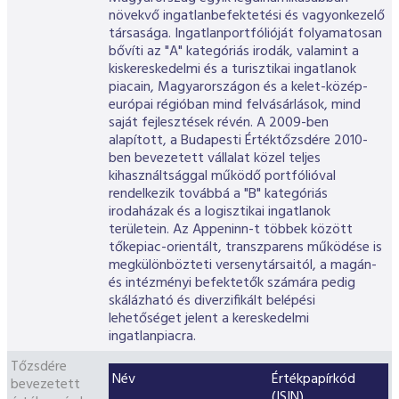
ESG Útmutató
növekvő ingatlanbefektetési és vagyonkezelő
társasága. Ingatlanportfólióját folyamatosan
bővíti az "A" kategóriás irodák, valamint a
kiskereskedelmi és a turisztikai ingatlanok
piacain, Magyarországon és a kelet-közép-
európai régióban mind felvásárlások, mind
saját fejlesztések révén. A 2009-ben
alapított, a Budapesti Értéktőzsdére 2010-
ben bevezetett vállalat közel teljes
kihasználtsággal működő portfólióval
rendelkezik továbbá a "B" kategóriás
irodaházak és a logisztikai ingatlanok
területein. Az Appeninn-t többek között
tőkepiac-orientált, transzparens működése is
megkülönbözteti versenytársaitól, a magán-
és intézményi befektetők számára pedig
skálázható és diverzifikált belépési
lehetőséget jelent a kereskedelmi
ingatlanpiacra.
Tőzsdére
Név
Értékpapírkód
bevezetett
(ISIN)