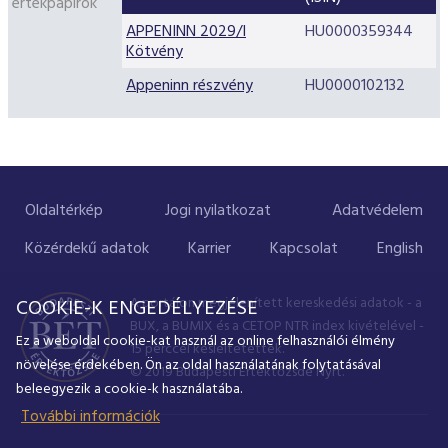
értékpapírok
APPENINN 2029/I
HU0000359344
Kötvény
Appeninn részvény
HU0000102132
Oldaltérkép
Jogi nyilatkozat
Adatvédelem
Közérdekű adatok
Karrier
Kapcsolat
English
A portálon megjelenített kereskedési adatok - a
COOKIE-K ENGEDÉLYEZÉSE
BUX, a BUMIX és a CETOP NTR index kivételével -
Ez a weboldal cookie-kat használ az online felhasználói élmény
15 perccel késleltetettek.
növelése érdekében. Ön az oldal használatának folytatásával
© 2019 Budapesti Értéktőzsde Nyrt.
beleegyezik a cookie-k használatába.
További információk