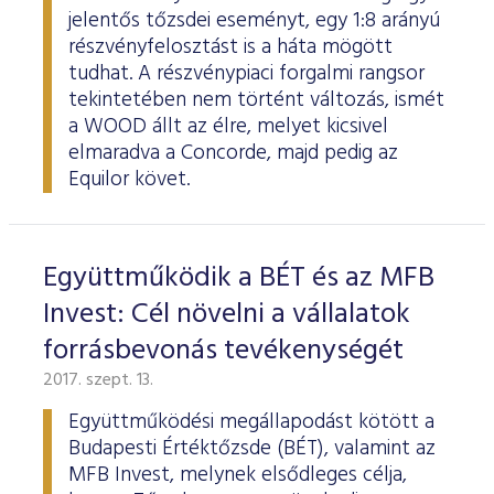
jelentős tőzsdei eseményt, egy 1:8 arányú
részvényfelosztást is a háta mögött
tudhat. A részvénypiaci forgalmi rangsor
tekintetében nem történt változás, ismét
a WOOD állt az élre, melyet kicsivel
elmaradva a Concorde, majd pedig az
Equilor követ.
Együttműködik a BÉT és az MFB
Invest: Cél növelni a vállalatok
forrásbevonás tevékenységét
2017. szept. 13.
Együttműködési megállapodást kötött a
Budapesti Értéktőzsde (BÉT), valamint az
MFB Invest, melynek elsődleges célja,