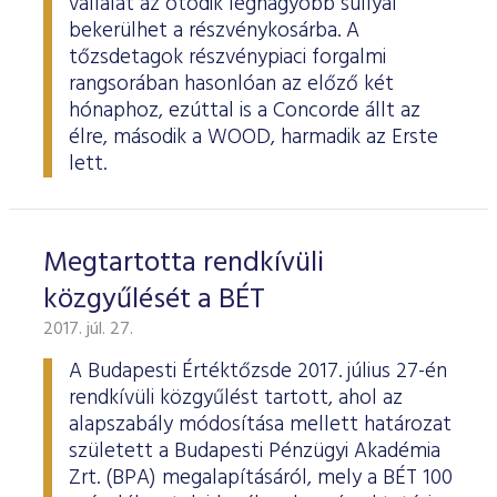
vállalat az ötödik legnagyobb súllyal
bekerülhet a részvénykosárba. A
tőzsdetagok részvénypiaci forgalmi
rangsorában hasonlóan az előző két
hónaphoz, ezúttal is a Concorde állt az
élre, második a WOOD, harmadik az Erste
lett.
Megtartotta rendkívüli
közgyűlését a BÉT
2017. júl. 27.
A Budapesti Értéktőzsde 2017. július 27-én
rendkívüli közgyűlést tartott, ahol az
alapszabály módosítása mellett határozat
született a Budapesti Pénzügyi Akadémia
Zrt. (BPA) megalapításáról, mely a BÉT 100