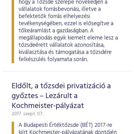
hogy a Tőzsde szerepe növekedjen a
vállalatok forrásbevonási, illetve a
befektetők forrás elhelyezési
tevékenységében, ezzel is elősegítve a
tőkeáramlást a gazdaságban. A
megállapodás egyik kiemelt eleme lesz a
tőzsdeérett vállalatok azonosítása,
kiválasztása és támogatása a tőzsdére
felkészülés folyamata során.
Eldőlt, a tőzsdei privatizáció a
győztes – Lezárult a
Kochmeister-pályázat
2017. szept. 07.
A Budapesti Értéktőzsde (BÉT) 2017-re
kiírt Kochmeister-pályázatának döntőjén