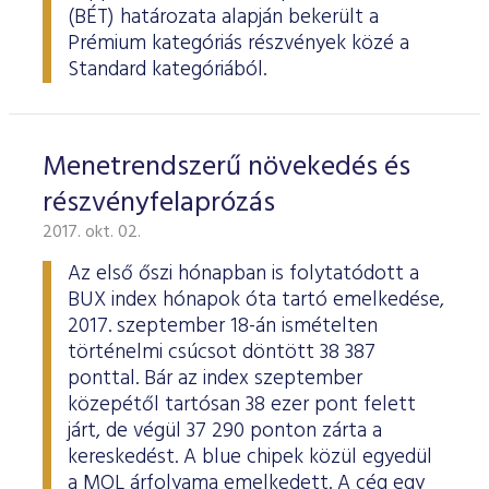
ESG Útmutató
(BÉT) határozata alapján bekerült a
Prémium kategóriás részvények közé a
Standard kategóriából.
Menetrendszerű növekedés és
részvényfelaprózás
2017. okt. 02.
Az első őszi hónapban is folytatódott a
BUX index hónapok óta tartó emelkedése,
2017. szeptember 18-án ismételten
történelmi csúcsot döntött 38 387
ponttal. Bár az index szeptember
közepétől tartósan 38 ezer pont felett
járt, de végül 37 290 ponton zárta a
kereskedést. A blue chipek közül egyedül
a MOL árfolyama emelkedett. A cég egy