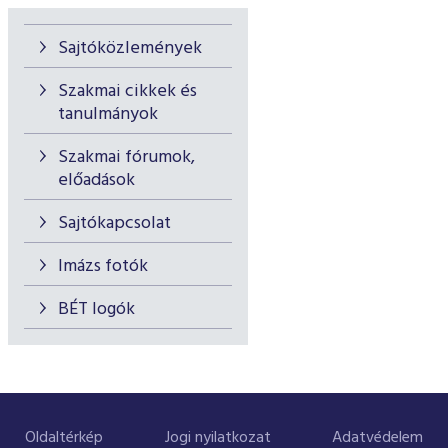
Sajtóközlemények
Szakmai cikkek és
tanulmányok
Szakmai fórumok,
előadások
Sajtókapcsolat
Imázs fotók
BÉT logók
Oldaltérkép
Jogi nyilatkozat
Adatvédelem