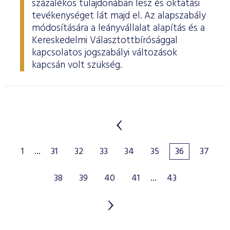
százalékos tulajdonában lesz és oktatási
tevékenységet lát majd el. Az alapszabály
módosítására a leányvállalat alapítás és a
Kereskedelmi Választottbírósággal
kapcsolatos jogszabályi változások
kapcsán volt szükség.
1
...
31
32
33
34
35
36
37
38
39
40
41
...
43