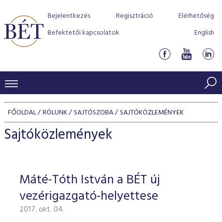
Bejelentkezés
Regisztráció
Elérhetőség
Befektetői kapcsolatok
English
KERESKEDÉSI ADATOK
FŐOLDAL
RÓLUNK
SAJTÓSZOBA
SAJTÓKÖZLEMÉNYEK
INDEXEK
BEFEKTETŐK
Sajtóközlemények
Részvényindexek
Piaci forgalom
Termékcsoportok
KIBOCSÁTÓK
Kötvényindexek
Kedvenc instrumentumok
Szabályozás
Indexek
Részvény és vállalati kötvény tőzsdei bevezetését támoga
Máté-Tóth István a BÉT új
TŐZSDETAGOK
Jelzáloglevél indexek
program
Azonnali Piac
Alkalmazott díjstruktúra
BÉT szabályzatok
Részvény szekció
vezérigazgató-helyettese
Tőzsdetagok, üzletkötők
VENDOROK
Vállalati kötvény indexek
Származékos piac
BÉT Xtend - Részvénypiac egyszerűen
Részvények
Elszámolás
Befektetővédelem
2017. okt. 04.
Hitelpapír szekció
Útmutató a taggá váláshoz