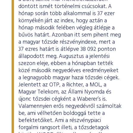
döntött ismét történelmi csúcsokat. A
hónap során több alkalommal is 37 ezer
környékén járt az index, hogy aztán a
hónap második felében végleg átlépje a
bűvös határt. Azonban itt sem pihent meg
a magyar tőzsde részvényindexe, mert a
37 ezres határt is átlépve 38 092 ponton
állapodott meg. Augusztus a jelentési
szezon eleje, ebben a hónapban tették
közé második negyedéves eredményeiket
a legnagyobb magyar hazai tőzsdei cégek.
Jelentett az OTP, a Richter, a MOL, a
Magyar Telekom, az Állami Nyomda és
újonc tőzsdei cégként a Waberer’s is.
Valamennyien erős negyedévről számoltak
be, ami vélhetően boldoggá tette a
befektetőiket. Ami a részvénypiaci
forgalmi rangsort illeti, a tőzsdetagok