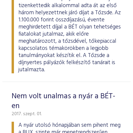
tizenkettedik alkalommal adta át az első
három helyezettnek járó díjat a Tőzsde. Az
1.100.000 forint összdíjazású, évente
meghirdetett díjjal a BÉT olyan tehetséges
fiatalokat jutalmaz, akik előre
meghatározott, a tőzsdével, tőkepiaccal
kapcsolatos témakörökben a legjobb
tanulmányokat készítik el. A Tőzsde a
díjnyertes pályázók felkészítő tanárait is
jutalmazta.
Nem volt unalmas a nyár a BÉT-
en
2017. szept. 01.
A nyár utolsó hónapjában sem pihent meg
a BUX, szinte már menetrendszerűen