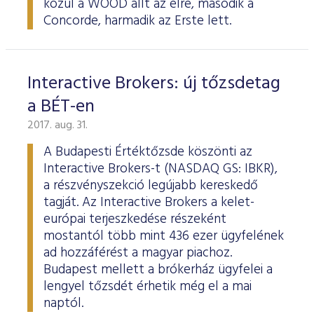
közül a WOOD állt az élre, második a
Concorde, harmadik az Erste lett.
Interactive Brokers: új tőzsdetag
a BÉT-en
2017. aug. 31.
A Budapesti Értéktőzsde köszönti az
Interactive Brokers-t (NASDAQ GS: IBKR),
a részvényszekció legújabb kereskedő
tagját. Az Interactive Brokers a kelet-
európai terjeszkedése részeként
mostantól több mint 436 ezer ügyfelének
ad hozzáférést a magyar piachoz.
Budapest mellett a brókerház ügyfelei a
lengyel tőzsdét érhetik még el a mai
naptól.