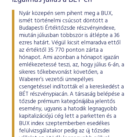
Nyár közepén sem pihent meg a BUX,
ismét történelmi csúcsot döntött a
Budapesti Értéktőzsde részvényindexe,
miután júliusban többször is átlépte a 36
ezres határt. Végül kicsit elmaradva ettől
az értéktől 35 770 ponton zárta a
hónapot. Ami azonban a hónapot igazán
emlékezetessé teszi, az, hogy július 6-án, a
sikeres tőkebevonást követően, a
Waberer’s vezetői ünnepélyes
csengetéssel indították el a kereskedést a
BÉT részvénypiacán. A társaság belépése a
tőzsde prémium kategóriájába jelentős
esemény, ugyanis a hatodik legnagyobb
kapitalizációjú cég lett a parketten és a
BUX index szeptemberben esedékes
felülvizsgálatakor pedig az új tőzsdei