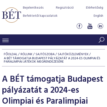
Bejelentkezés
Regisztráció
Elérhetőség
Befektetői kapcsolatok
English
KERESKEDÉSI ADATOK
FŐOLDAL
RÓLUNK
SAJTÓSZOBA
SAJTÓKÖZLEMÉNYEK
A BÉT TÁMOGATJA BUDAPEST PÁLYÁZATÁT A 2024-ES OLIMPIAI ÉS
INDEXEK
BEFEKTETŐK
PARALIMPIAI JÁTÉKOK MEGRENDEZÉSÉRE
Részvényindexek
Piaci forgalom
Termékcsoportok
KIBOCSÁTÓK
A BÉT támogatja Budapest
Kötvényindexek
Kedvenc instrumentumok
Szabályozás
Indexek
Részvény és vállalati kötvény tőzsdei bevezetését támoga
TŐZSDETAGOK
pályázatát a 2024-es
Jelzáloglevél indexek
program
Azonnali Piac
Alkalmazott díjstruktúra
BÉT szabályzatok
Részvény szekció
Tőzsdetagok, üzletkötők
Olimpiai és Paralimpiai
VENDOROK
Vállalati kötvény indexek
Származékos piac
BÉT Xtend - Részvénypiac egyszerűen
Részvények
Elszámolás
Befektetővédelem
Hitelpapír szekció
Útmutató a taggá váláshoz