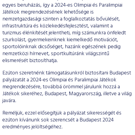
ESG Útmutató
egyes beruházás, így a 2024-es Olimpiai és Paralimpiai
Játékok megrendezésének lehetősége is
nemzetgazdasági szinten a foglalkoztatás bővülését,
infrastruktúra és közlekedésfejlesztést, valamint a
turizmus élénkítését jelentheti, míg számunkra önfeledt
szurkolást, gyermekeinknek kiemelkedő motivációt,
sportolóinknak dicsőséget, hazánk egészének pedig
nemzetközi hírnevet, sportkultúránk világszintű
elismerését biztosíthatja.
Ezúton szeretnénk támogatásunkról biztosítani Budapest
pályázatát a 2024-es Olimpiai és Paralimpiai Játékok
megrendezésére, továbbá örömmel járulunk hozzá a
Játékok sikeréhez, Budapest, Magyarország, illetve a világ
javára.
Reméljük, ezzel elősegítjük a pályázat sikerességét és
ezúton kívánunk sok szerencsét a Budapest 2024
eredményes jelöltségéhez.