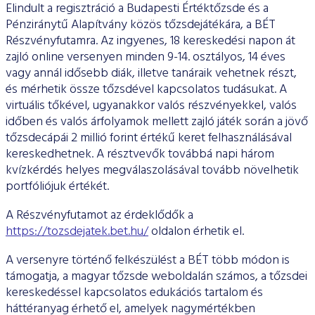
ESG Útmutató
Elindult a regisztráció a Budapesti Értéktőzsde és a
Pénziránytű Alapítvány közös tőzsdejátékára, a BÉT
Részvényfutamra. Az ingyenes, 18 kereskedési napon át
zajló online versenyen minden 9-14. osztályos, 14 éves
vagy annál idősebb diák, illetve tanáraik vehetnek részt,
és mérhetik össze tőzsdével kapcsolatos tudásukat. A
virtuális tőkével, ugyanakkor valós részvényekkel, valós
időben és valós árfolyamok mellett zajló játék során a jövő
tőzsdecápái 2 millió forint értékű keret felhasználásával
kereskedhetnek. A résztvevők továbbá napi három
kvízkérdés helyes megválaszolásával tovább növelhetik
portfóliójuk értékét.
A Részvényfutamot az érdeklődők a
https://tozsdejatek.bet.hu/
oldalon érhetik el.
A versenyre történő felkészülést a BÉT több módon is
támogatja, a magyar tőzsde weboldalán számos, a tőzsdei
kereskedéssel kapcsolatos edukációs tartalom és
háttéranyag érhető el, amelyek nagymértékben