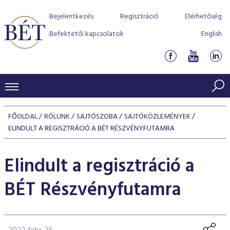
Bejelentkezés
Regisztráció
Elérhetőség
Befektetői kapcsolatok
English
KERESKEDÉSI ADATOK
FŐOLDAL
RÓLUNK
SAJTÓSZOBA
SAJTÓKÖZLEMÉNYEK
INDEXEK
ELINDULT A REGISZTRÁCIÓ A BÉT RÉSZVÉNYFUTAMRA
BEFEKTETŐK
Részvényindexek
Piaci forgalom
Termékcsoportok
Elindult a regisztráció a
KIBOCSÁTÓK
Kötvényindexek
Kedvenc instrumentumok
Szabályozás
Indexek
Részvény és vállalati kötvény tőzsdei bevezetését támoga
BÉT Részvényfutamra
TŐZSDETAGOK
Jelzáloglevél indexek
program
Azonnali Piac
Alkalmazott díjstruktúra
BÉT szabályzatok
Részvény szekció
Tőzsdetagok, üzletkötők
VENDOROK
Vállalati kötvény indexek
Származékos piac
BÉT Xtend - Részvénypiac egyszerűen
Részvények
Elszámolás
Befektetővédelem
Hitelpapír szekció
Útmutató a taggá váláshoz