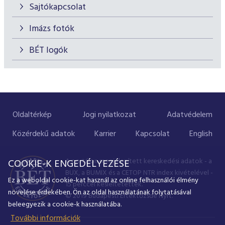
Sajtókapcsolat
Imázs fotók
BÉT logók
Oldaltérkép
Jogi nyilatkozat
Adatvédelem
Közérdekű adatok
Karrier
Kapcsolat
English
A portálon megjelenített kereskedési adatok - a
COOKIE-K ENGEDÉLYEZÉSE
BUX, a BUMIX és a CETOP NTR index kivételével -
Ez a weboldal cookie-kat használ az online felhasználói élmény
15 perccel késleltetettek.
növelése érdekében. Ön az oldal használatának folytatásával
© 2019 Budapesti Értéktőzsde Nyrt.
beleegyezik a cookie-k használatába.
További információk