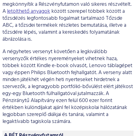
megkönnyítik a Részvényfutamon való sikeres részvételt.
A
letölthető anyagok
között szerepel többek között a
tőzsdézés legfontosabb fogalmait tartalmazó Tőzsde
ABC, a tőzsdei termékek részletes bemutatása, illetve a
tőzsdére lépés, valamint a kereskedés folyamatának
ábrázolása is.
A négyhetes versenyt követően a legkiválóbb
versenyzők értékes nyereményeket vihetnek haza,
többek között Kindle e-book olvasót, Lenovo táblagépet
vagy éppen Philips Bluetooth fejhallgatót. A verseny alatt
minden játékhét végén heti nyerteseket hirdetnek a
szervezők, a legnagyobb portfólió-bővülést elért játékost
egy-egy Bluetooth fülhallgatóval jutalmazzák. A
Pénziránytű Alapítvány ezen felül 600 ezer forint
értékben különdíjakat ajánl fel középiskolai hálózatának
legjobban szereplő diákjai és tanárai, valamint a
legaktívabb tagiskola számára.
A BÉT Részvényfutamról