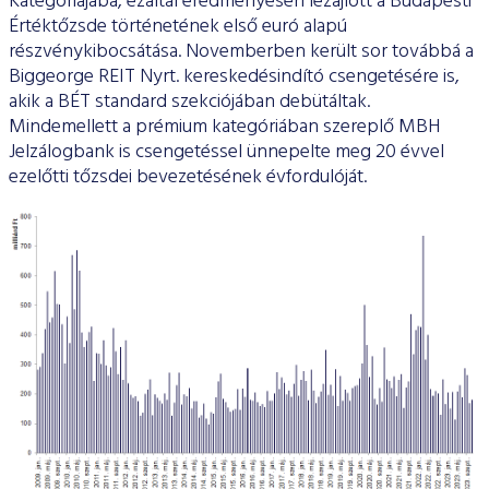
Kategóriájába, ezáltal eredményesen lezajlott a Budapesti
Értéktőzsde történetének első euró alapú
részvénykibocsátása. Novemberben került sor továbbá a
Biggeorge REIT Nyrt. kereskedésindító csengetésére is,
akik a BÉT standard szekciójában debütáltak.
Mindemellett a prémium kategóriában szereplő MBH
Jelzálogbank is csengetéssel ünnepelte meg 20 évvel
ezelőtti tőzsdei bevezetésének évfordulóját.