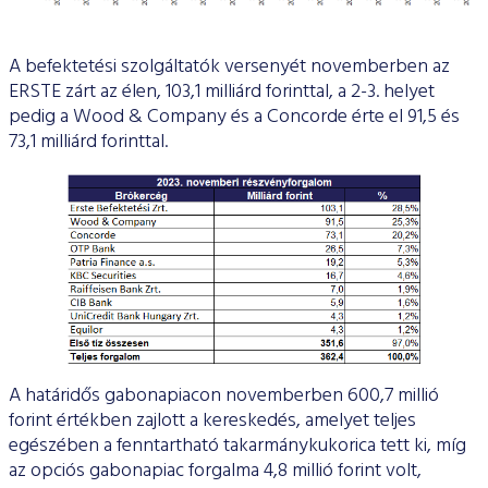
A befektetési szolgáltatók versenyét novemberben az
ERSTE zárt az élen, 103,1 milliárd forinttal, a 2-3. helyet
pedig a Wood & Company és a Concorde érte el 91,5 és
73,1 milliárd forinttal.
A határidős gabonapiacon novemberben 600,7 millió
forint értékben zajlott a kereskedés, amelyet teljes
egészében a fenntartható takarmánykukorica tett ki, míg
az opciós gabonapiac forgalma 4,8 millió forint volt,