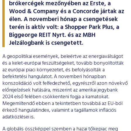
ESG Útmutató
brókercégek mezőnyében az Erste, a
Wood & Company és a Concorde jártak az
élen. A novemberi hónap a csengetések
terén is aktív volt: a Shopper Park Plus, a
Biggeorge REIT Nyrt. és az MBH
Jelzálogbank is csengetett.
A geopolitikai események, beleértve az energiaválságot
és a kelet-európai feszültségeket, tovább bonyolították
az európai piaci környezetet, és befolyásolták a
befektetési hangulatot. A novemberi hónapban
konszolidáció volt felfedezhető, egyrészről azon növekvő
előrejelzések hatására, miszerint az amerikai jegybank
2024 első felében csökkenteni fogja a kamatokat.
Megemlítendő ebben a tekintetben továbbá az EU-ból
érkező hangulatindex, valamint a tagállamok inflációs
adatközlései is.
A globális összképpel szemben a hazai tőkepiac meg