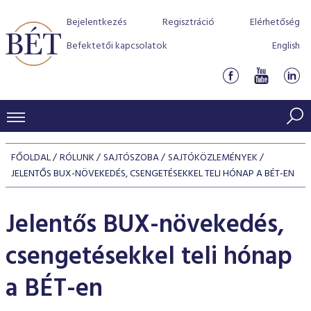
Bejelentkezés
Regisztráció
Elérhetőség
Befektetői kapcsolatok
English
KERESKEDÉSI ADATOK
FŐOLDAL
RÓLUNK
SAJTÓSZOBA
SAJTÓKÖZLEMÉNYEK
INDEXEK
JELENTŐS BUX-NÖVEKEDÉS, CSENGETÉSEKKEL TELI HÓNAP A BÉT-EN
BEFEKTETŐK
Részvényindexek
Piaci forgalom
Termékcsoportok
Jelentős BUX-növekedés,
KIBOCSÁTÓK
Kötvényindexek
Kedvenc instrumentumok
Szabályozás
Indexek
Részvény és vállalati kötvény tőzsdei bevezetését támoga
csengetésekkel teli hónap
TŐZSDETAGOK
Jelzáloglevél indexek
program
Azonnali Piac
Alkalmazott díjstruktúra
BÉT szabályzatok
Részvény szekció
a BÉT-en
Tőzsdetagok, üzletkötők
VENDOROK
Vállalati kötvény indexek
Származékos piac
BÉT Xtend - Részvénypiac egyszerűen
Részvények
Elszámolás
Befektetővédelem
Hitelpapír szekció
Útmutató a taggá váláshoz