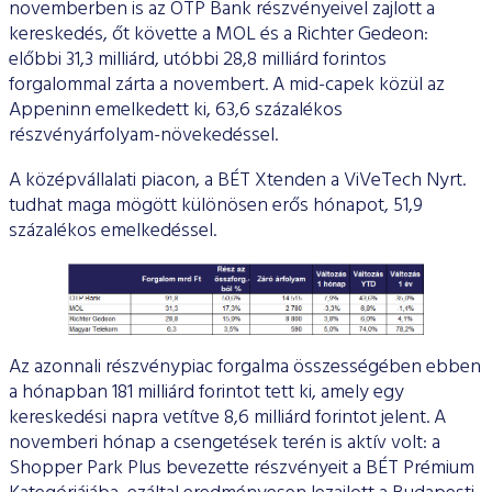
novemberben is az OTP Bank részvényeivel zajlott a
kereskedés, őt követte a MOL és a Richter Gedeon:
előbbi 31,3 milliárd, utóbbi 28,8 milliárd forintos
forgalommal zárta a novembert. A mid-capek közül az
Appeninn emelkedett ki, 63,6 százalékos
részvényárfolyam-növekedéssel.
A középvállalati piacon, a BÉT Xtenden a ViVeTech Nyrt.
tudhat maga mögött különösen erős hónapot, 51,9
százalékos emelkedéssel.
Az azonnali részvénypiac forgalma összességében ebben
a hónapban 181 milliárd forintot tett ki, amely egy
kereskedési napra vetítve 8,6 milliárd forintot jelent. A
novemberi hónap a csengetések terén is aktív volt: a
Shopper Park Plus bevezette részvényeit a BÉT Prémium