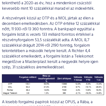
tekinthető a 2020-as év, hisz a mindenkori csúcstól
kevesebb mint 10 százalékkal marad el az indexérték.
A részvények közül az OTP és a MOL jártak az élen a
decemberi emelkedésben. Az OTP értéke 12 százalékkal
nőtt, 11 930-ről 13 360 forintra. A bankpapír egyúttal a
forgalmi listát is vezeti: 133 milliárd forintos értékkel a
részvényforgalom 53,5 százalékát adta. A MOL 8,7
százalékkal drágult 2014-ről 2190 forintig, forgalom
tekintetében a második helyre került. A Richter 4,4
százalékot emelkedett, a forgalmi listán a Telekomot
megelőzve a Masterplast került a negyedik helyre igen
szép, 31 százalékos áremelkedéssel.
A kisebb forgalmú papírok közül az OPUS, a Rába, a