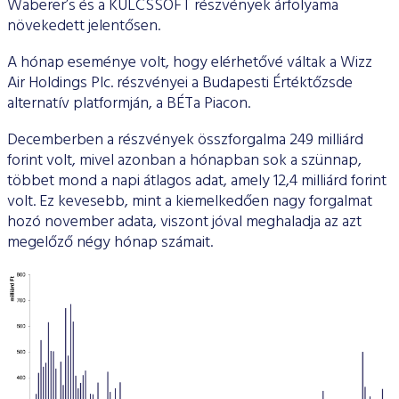
Waberer’s és a KULCSSOFT részvények árfolyama
növekedett jelentősen.
A hónap eseménye volt, hogy elérhetővé váltak a Wizz
Air Holdings Plc. részvényei a Budapesti Értéktőzsde
alternatív platformján, a BÉTa Piacon.
Decemberben a részvények összforgalma 249 milliárd
forint volt, mivel azonban a hónapban sok a szünnap,
többet mond a napi átlagos adat, amely 12,4 milliárd forint
volt. Ez kevesebb, mint a kiemelkedően nagy forgalmat
hozó november adata, viszont jóval meghaladja az azt
megelőző négy hónap számait.