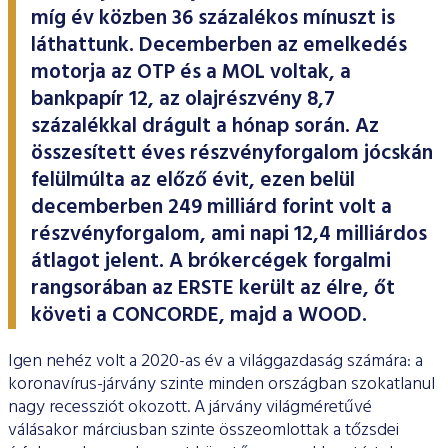
ESG Útmutató
míg év közben 36 százalékos mínuszt is
láthattunk. Decemberben az emelkedés
motorja az OTP és a MOL voltak, a
bankpapír 12, az olajrészvény 8,7
százalékkal drágult a hónap során. Az
összesített éves részvényforgalom jócskán
felülmúlta az előző évit, ezen belül
decemberben 249 milliárd forint volt a
részvényforgalom, ami napi 12,4 milliárdos
átlagot jelent. A brókercégek forgalmi
rangsorában az ERSTE került az élre, őt
követi a CONCORDE, majd a WOOD.
Igen nehéz volt a 2020-as év a világgazdaság számára: a
koronavírus-járvány szinte minden országban szokatlanul
nagy recessziót okozott. A járvány világméretűvé
válásakor márciusban szinte összeomlottak a tőzsdei