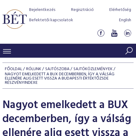
Bejelentkezés
Regisztráció
Elérhetőség
Befektetői kapcsolatok
English
KERESKEDÉSI ADATOK
FŐOLDAL
RÓLUNK
SAJTÓSZOBA
SAJTÓKÖZLEMÉNYEK
NAGYOT EMELKEDETT A BUX DECEMBERBEN, ÍGY A VÁLSÁG
INDEXEK
BEFEKTETŐK
ELLENÉRE ALIG ESETT VISSZA A BUDAPESTI ÉRTÉKTŐZSDE
RÉSZVÉNYINDEXE
Részvényindexek
Piaci forgalom
Termékcsoportok
KIBOCSÁTÓK
Nagyot emelkedett a BUX
Kötvényindexek
Kedvenc instrumentumok
Szabályozás
Indexek
Részvény és vállalati kötvény tőzsdei bevezetését támoga
TŐZSDETAGOK
Jelzáloglevél indexek
program
Azonnali Piac
decemberben, így a válság
Alkalmazott díjstruktúra
BÉT szabályzatok
Részvény szekció
Tőzsdetagok, üzletkötők
VENDOROK
Vállalati kötvény indexek
Származékos piac
BÉT Xtend - Részvénypiac egyszerűen
Részvények
Elszámolás
Befektetővédelem
ellenére alig esett vissza a
Hitelpapír szekció
Útmutató a taggá váláshoz