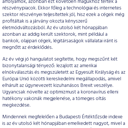
árfolyamok, azonban ezt követően magukhoz tértek a
részvénypiacok. Ekkor főleg a technológiai és internetes
szektor részvényei teljesítettek jól, hisz ezek a cégek még
profitáltak is a járvány okozta kényszerű
életmódváltozásból. Az év utolsó két hónapjában
azonban az addig került szektorok, mint például a
bankok, olajipari cégek, légitársaságok vállalatai iránt is
megnőtt az érdeklődés.
Az év végi jó hangulatot segítette, hogy megszűnt két
bizonytalansági tényező: lezajlott az amerikai
elnökválasztás és megszületett az Egyesült Királyság és az
Európai Unió közötti kereskedelmi megállapodás, amivel
elhárult az úgynevezett kizuhanásos Brexit veszélye.
Ugyancsak növelte az optimizmust a koronavírus elleni
hatékony vakcinák megjelenése, a tömeges oltás
megkezdése.
Mindennek megfelelően a Budapesti Értéktőzsde indexe
is az év utolsó két hónapjában emelkedett nagyot, mivel a