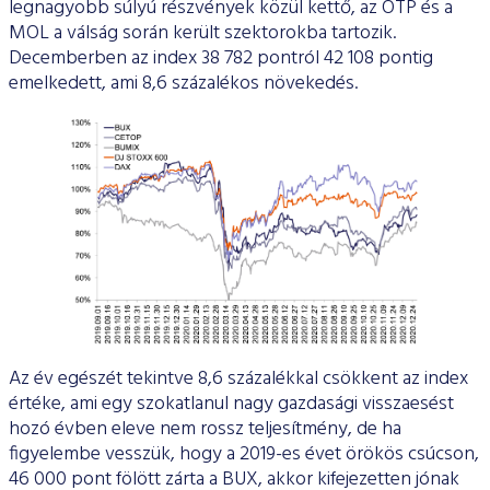
legnagyobb súlyú részvények közül kettő, az OTP és a
MOL a válság során került szektorokba tartozik.
Decemberben az index 38 782 pontról 42 108 pontig
emelkedett, ami 8,6 százalékos növekedés.
Az év egészét tekintve 8,6 százalékkal csökkent az index
értéke, ami egy szokatlanul nagy gazdasági visszaesést
hozó évben eleve nem rossz teljesítmény, de ha
figyelembe vesszük, hogy a 2019-es évet örökös csúcson,
46 000 pont fölött zárta a BUX, akkor kifejezetten jónak