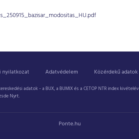
tas_250915_bazisar_modositas_HU.pdf
i nyilatkozat
Adatvédelem
Közérdekű adatok
kereskedési adatok - a BUX, a BUMIX és a CETOP NTR index kivételével
zsde Nyrt.
Ponte.hu