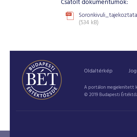
Csatolt dokumentumok:
Soronkivuli_tajekozta
(534 kB)
Oldaltérkép
Jog
A portálon megjelenített 
© 2019 Budapesti Értéktő