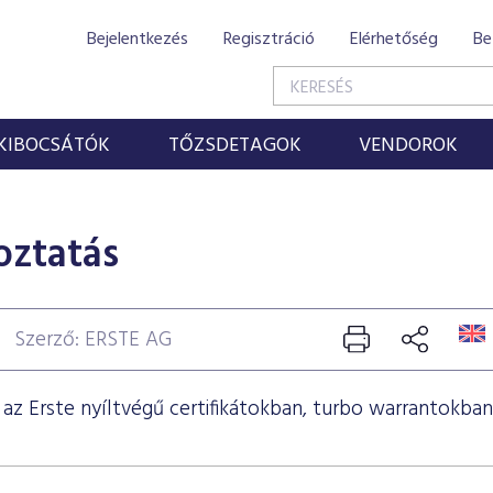
Bejelentkezés
Regisztráció
Elérhetőség
Be
KIBOCSÁTÓK
TŐZSDETAGOK
VENDOROK
oztatás
Szerző: ERSTE AG
az Erste nyíltvégű certifikátokban, turbo warrantokban