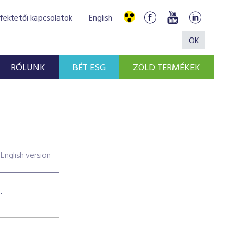
fektetői kapcsolatok
English
RÓLUNK
BÉT ESG
ZÖLD TERMÉKEK
English version
.