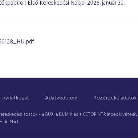
rtékpapírok Első Kereskedési Napja: 2026. január 30.
0128_HU.pdf
i nyilatkozat
Adatvédelem
Közérdekű adatok
kereskedési adatok - a BUX, a BUMIX és a CETOP NTR index kivételével
zsde Nyrt.