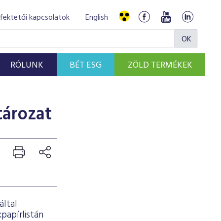
fektetői kapcsolatok
English
RÓLUNK
BÉT ESG
ZÖLD TERMÉKEK
tározat
ltal
papírlistán