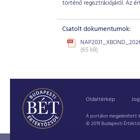
történő regisztrációjáról. Az é
Csatolt dokumentumok:
NAP2031_XBOND_2026
(65 kB)
Oldaltérkép
Jog
A portálon megjelenített 
© 2019 Budapesti Értéktő