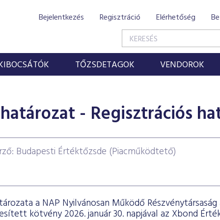
Bejelentkezés
Regisztráció
Elérhetőség
Be
KIBOCSÁTÓK
TŐZSDETAGOK
VENDOROK
határozat - Regisztrációs ha
rző: Budapesti Értéktőzsde (Piacműködtető)
tározata a NAP Nyilvánosan Működő Részvénytársaság á
sített kötvény 2026. január 30. napjával az Xbond Érték