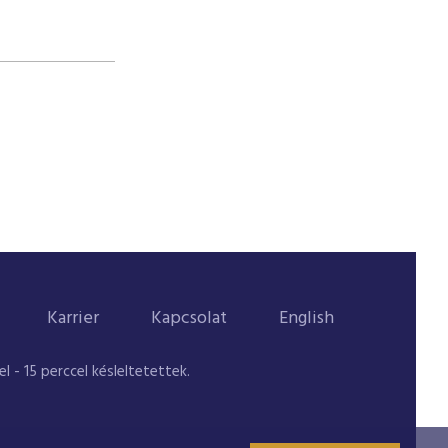
Karrier
Kapcsolat
English
 - 15 perccel késleltetettek.