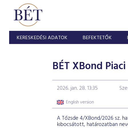
KERESKEDÉSI ADATOK
BEFEKTETŐK
BÉT XBond Piaci 
2026. jan. 28. 13:35
Sze
English version
A Tőzsde 4/XBond/2026 sz. ha
kibocsátott, határozatban neve