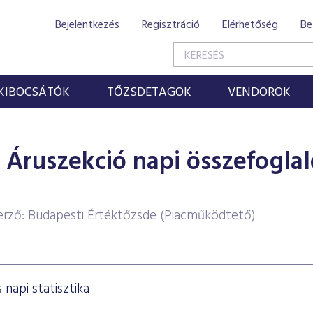
Bejelentkezés
Regisztráció
Elérhetőség
Be
KIBOCSÁTÓK
TŐZSDETAGOK
VENDOROK
Áruszekció napi összefoglal
erző: Budapesti Értéktőzsde (Piacműködtető)
napi statisztika