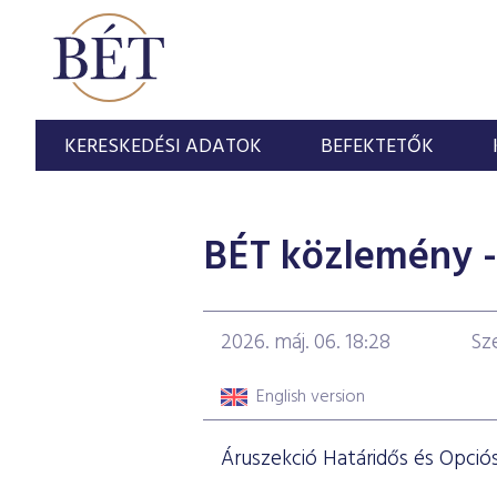
KERESKEDÉSI ADATOK
BEFEKTETŐK
BÉT közlemény - 
2026. máj. 06. 18:28
Sz
English version
Áruszekció Határidős és Opciós 