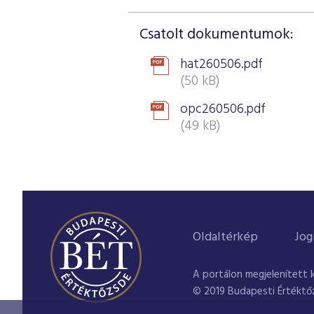
Csatolt dokumentumok:
hat260506.pdf
(50 kB)
opc260506.pdf
(49 kB)
Oldaltérkép
Jog
A portálon megjelenített 
© 2019 Budapesti Értéktő