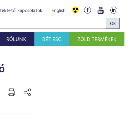
fektetői kapcsolatok
English
RÓLUNK
BÉT ESG
ZÖLD TERMÉKEK
ó