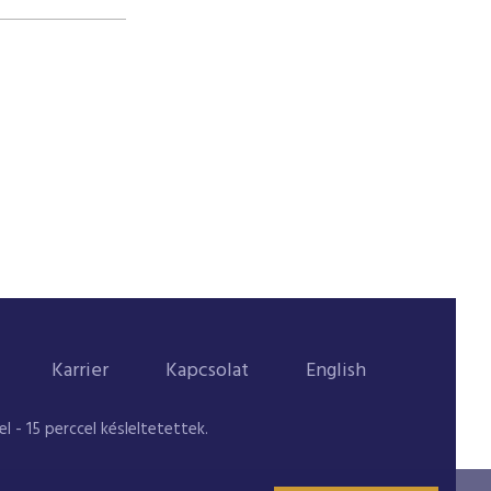
Karrier
Kapcsolat
English
 - 15 perccel késleltetettek.