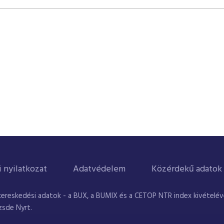
i nyilatkozat
Adatvédelem
Közérdekű adatok
kereskedési adatok - a BUX, a BUMIX és a CETOP NTR index kivételével
zsde Nyrt.