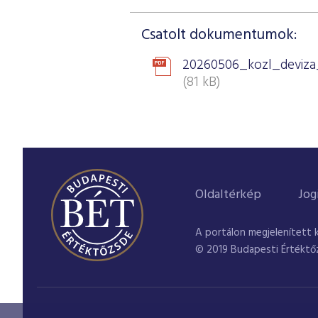
Csatolt dokumentumok:
20260506_kozl_deviza
(81 kB)
Oldaltérkép
Jog
A portálon megjelenített 
© 2019 Budapesti Értéktő