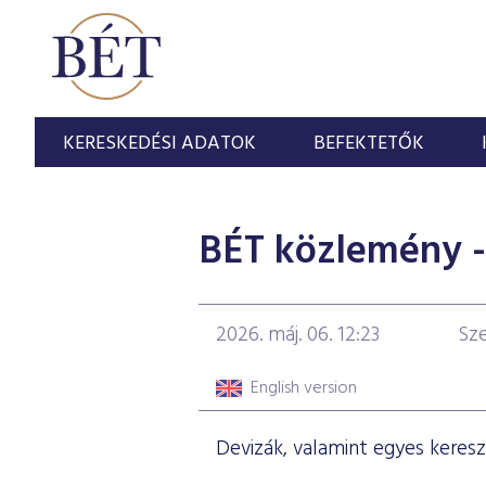
KERESKEDÉSI ADATOK
BEFEKTETŐK
BÉT közlemény - 
2026. máj. 06. 12:23
Sz
English version
Devizák, valamint egyes keresz