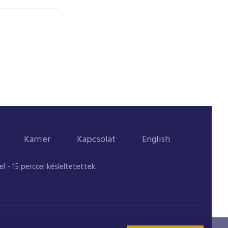
Karrier
Kapcsolat
English
 - 15 perccel késleltetettek.