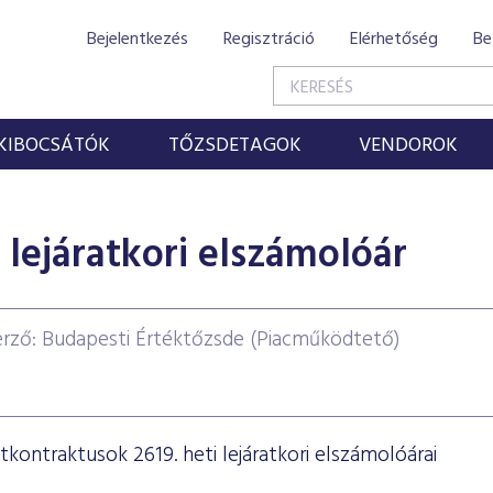
Bejelentkezés
Regisztráció
Elérhetőség
Be
KIBOCSÁTÓK
TŐZSDETAGOK
VENDOROK
lejáratkori elszámolóár
erző: Budapesti Értéktőzsde (Piacműködtető)
tkontraktusok 2619. heti lejáratkori elszámolóárai