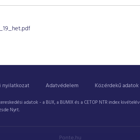
_19_het.pdf
i nyilatkozat
Adatvédelem
Közérdekű adatok
kereskedési adatok - a BUX, a BUMIX és a CETOP NTR index kivételével
zsde Nyrt.
Ponte.hu