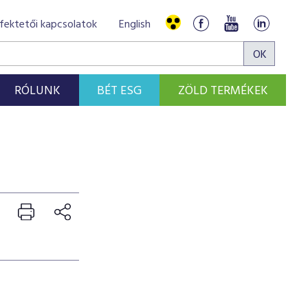
fektetői kapcsolatok
English
RÓLUNK
BÉT ESG
ZÖLD TERMÉKEK