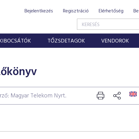
Bejelentkezés
Regisztráció
Elérhetőség
Be
KIBOCSÁTÓK
TŐZSDETAGOK
VENDOROK
zőkönyv
rző: Magyar Telekom Nyrt.