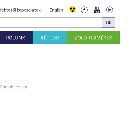
fektetői kapcsolatok
English
RÓLUNK
BÉT ESG
ZÖLD TERMÉKEK
English version