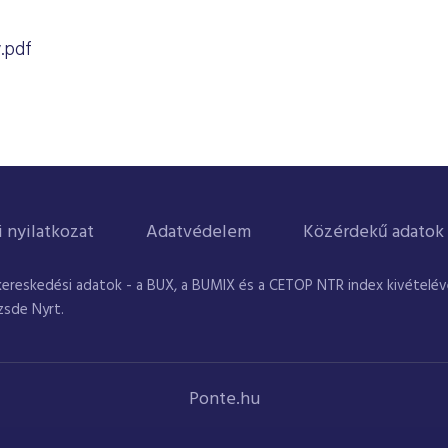
.pdf
i nyilatkozat
Adatvédelem
Közérdekű adatok
kereskedési adatok - a BUX, a BUMIX és a CETOP NTR index kivételével
zsde Nyrt.
Ponte.hu