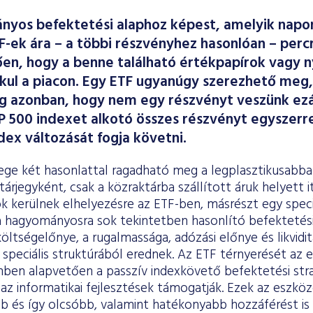
yos befektetési alaphoz képest, amelyik napo
TF-ek ára – a többi részvényhez hasonlóan – percr
ően, hogy a benne található értékpapírok vagy 
kul a piacon. Egy ETF ugyanúgy szerezhető meg,
g azonban, hogy nem egy részvényt veszünk ezá
&P 500 indexet alkotó összes részvényt egyszerre.
dex változását fogja követni.
ege két hasonlattal ragadható meg a legplasztikusabba
tárjegyként, csak a közraktárba szállított áruk helyett 
 kerülnek elhelyezésre az ETF-ben, másrészt egy speciá
 hagyományosra sok tekintetben hasonlító befektetési 
költségelőnye, a rugalmassága, adózási előnye és likvidit
 speciális struktúrából erednek. Az ETF térnyerését az 
ben alapvetően a passzív indexkövető befektetési stra
az informatikai fejlesztések támogatják. Ezek az eszkö
b és így olcsóbb, valamint hatékonyabb hozzáférést is 