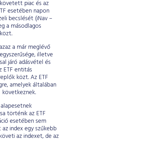
 követett piac és az
 ETF esetében napon
eli becslését (iNav –
leg a másodlagos
 közt.
 azaz a már meglévő
gyszerűsége, illetve
al járó adásvétel és
z ETF entitás
replők közt. Az ETF
gre, amelyek általában
s) következnek.
en alapesetnek
sa történik az ETF
káció esetében sem
t az index egy szűkebb
veti az indexet, de az