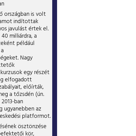
an
vő országban is volt
ramot indítottak
 javulást értek el.
40 milliárdra, a
zeként például
 a
ségeket. Nagy
ktetők
kurzusok egy részét
eg elfogadott
abályait, előírták,
meg a tőzsdén (ún.
e 2013-ban
Még ugyanebben az
eskedési platformot.
ítésének ösztönzése
efektetői kör,