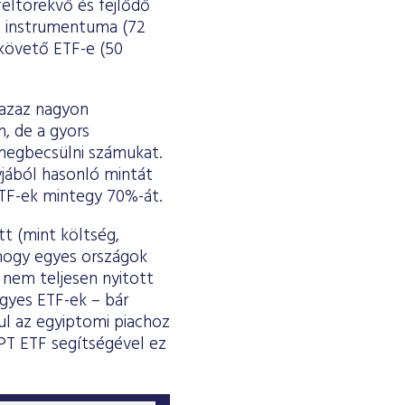
eltörekvő és fejlődő
ő instrumentuma (72
 követő ETF-e (50
, azaz nagyon
n, de a gyors
megbecsülni számukat.
yjából hasonló mintát
 ETF-ek mintegy 70%-át.
t (mint költség,
, hogy egyes országok
 nem teljesen nyitott
gyes ETF-ek – bár
ul az egyiptomi piachoz
PT ETF segítségével ez