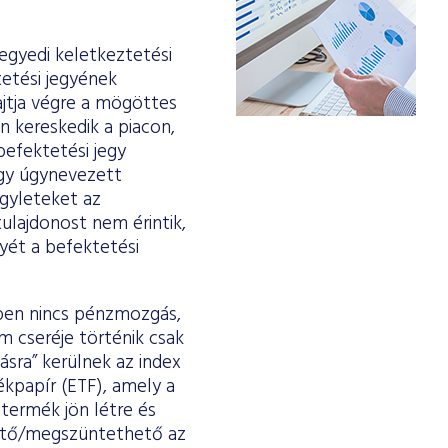
egyedi keletkeztetési
etési jegyének
ajtja végre a mögöttes
 kereskedik a piacon,
efektetési jegy
egy úgynevezett
 ügyleteket az
ulajdonost nem érintik,
nyét a befektetési
tben nincs pénzmozgás,
m cseréje történik csak
ásra” kerülnek az index
kpapír (ETF), amely a
ptermék jön létre és
ető/megszüntethető az