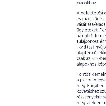
piacokhoz.
A befektetési 
és megszűnési 
vásárlása/eladá
ügyleteket. Pé
az ebből felme
tulajdonost ér
likviditást nyúj
alaptermékekkel
csak az ETF-ben
alapokhoz képe
Fontos kiemeln
a piacon megve
meg. Ennyiben h
követéshez szü
részvényekre sz
megfelelően m