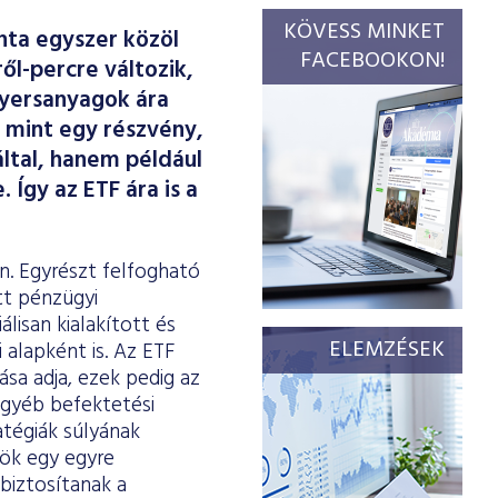
KÖVESS MINKET
nta egyszer közöl
FACEBOOKON!
ől-percre változik,
nyersanyagok ára
 mint egy részvény,
ltal, hanem például
 Így az ETF ára is a
n. Egyrészt felfogható
itt pénzügyi
lisan kialakított és
ELEMZÉSEK
alapként is. Az ETF
ása adja, ezek pedig az
egyéb befektetési
tégiák súlyának
zök egy egyre
biztosítanak a