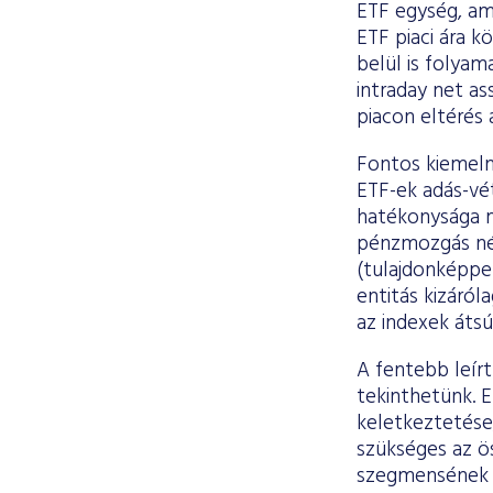
ETF egység, ame
ETF piaci ára 
belül is folya
intraday net a
piacon eltérés 
Fontos kiemeln
ETF-ek adás-vé
hatékonysága mi
pénzmozgás nélk
(tulajdonképpen
entitás kizáról
az indexek átsú
A fentebb leírt 
tekinthetünk. E
keletkeztetése,
szükséges az ö
szegmensének m