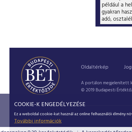
például a he
gyakran hasz
adó, osztalé
Oldaltérkép
Jog
A portálon megjelenített 
© 2019 Budapesti Értéktő
COOKIE-K ENGEDÉLYEZÉSE
Ez a weboldal cookie-kat használ az online felhasználói élmény nö
További információk