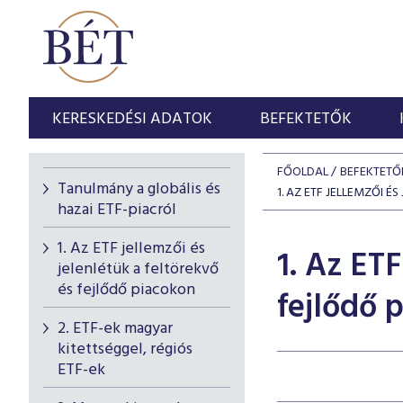
KERESKEDÉSI ADATOK
BEFEKTETŐK
FŐOLDAL
BEFEKTETŐ
Tanulmány a globális és
1. AZ ETF JELLEMZŐI 
hazai ETF-piacról
1. Az ETF jellemzői és
1. Az ETF
jelenlétük a feltörekvő
és fejlődő piacokon
fejlődő 
2. ETF-ek magyar
kitettséggel, régiós
ETF-ek