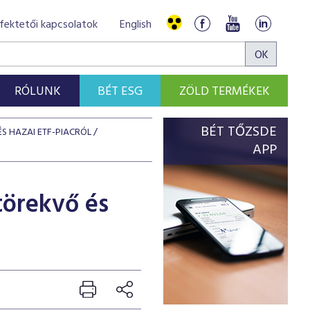
fektetői kapcsolatok
English
RÓLUNK
BÉT ESG
ZÖLD TERMÉKEK
BÉT TŐZSDE
S HAZAI ETF-PIACRÓL
APP
ltörekvő és