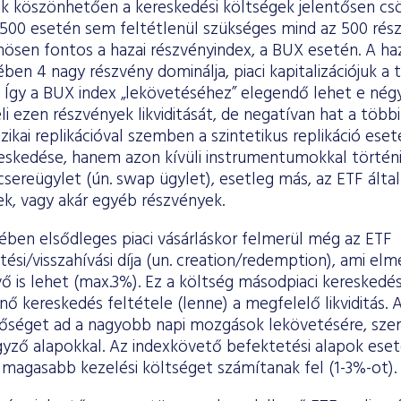
ak köszönhetően a kereskedési költségek jelentősen c
500 esetén sem feltétlenül szükséges mind az 500 rész
nösen fontos a hazai részvényindex, a BUX esetén. A haza
ben 4 nagy részvény dominálja, piaci kapitalizációjuk a t
. Így a BUX index „lekövetéséhez” elegendő lehet e nég
i ezen részvények likviditását, de negatívan hat a töb
 fizikai replikációval szemben a szintetikus replikáció es
eskedése, hanem azon kívüli instrumentumokkal történi
csereügylet (ún. swap ügylet), esetleg más, az ETF álta
ek, vagy akár egyéb részvények.
ében elsődleges piaci vásárláskor felmerül még az ETF
si/visszahívási díja (un. creation/redemption), ami elm
ő is lehet (max.3%). Ez a költség másodpiaci kereskedé
nő kereskedés feltétele (lenne) a megfelelő likviditás.
tőséget ad a nagyobb napi mozgások lekövetésére, sz
gyző alapokkal. Az indexkövető befektetési alapok eset
 magasabb kezelési költséget számítanak fel (1-3%-ot).