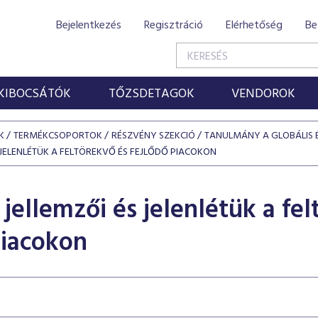
Bejelentkezés
Regisztráció
Elérhetőség
Be
KIBOCSÁTÓK
TŐZSDETAGOK
VENDOROK
K
TERMÉKCSOPORTOK
RÉSZVÉNY SZEKCIÓ
TANULMÁNY A GLOBÁLIS É
ÉS JELENLÉTÜK A FELTÖREKVŐ ÉS FEJLŐDŐ PIACOKON
 jellemzői és jelenlétük a fe
piacokon