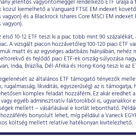
ány jelentős vagyontömeggel rendelkező ETF uralja a f
k közül kiemelhető a Vanguard FTSE EM indexet követ
os vagyon) és a Blackrock Ishares Core MSCI EM indexet
s vagyon).
z első 10-12 ETF teszi ki a piac több mint 90 százalékát
iac. A vizsgált piacon hozzávetőleg 100-120 piaci ETF va
emük miatt és az egységes adatbázis hiányában, nehéz 
eltörekvő és fejlődő piaci ETF-ek ország-súlyozása nag
jvan, India, Brazília, Dél-Afrika és Hong-Kong teszi ki az
gjelenését az általános ETF támogató tényezők mellet
, rugalmasság, likviditás, egyszerűség) az is támogatja
hetősen komplex feladat hozzáférni. Ez akár eredhet a
vagy egyéb adminisztratív faktorokból is, ugyanakkor e
égek mellett – vásárlásával e korlát lebontható. Példá
 hozzáférés bonyolult lehet, míg például a Vaneck EGY
kos költség mellett relatíve hatékonyan kivitelezhető.