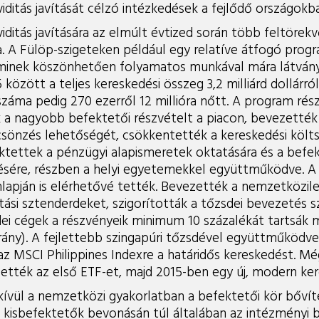
kviditás javítását célzó intézkedések a fejlődő országokb
viditás javítására az elmúlt évtized során több feltörek
a. A Fülöp-szigeteken például egy relatíve átfogó prog
inek köszönhetően folyamatos munkával mára látványos
között a teljes kereskedési összeg 3,2 milliárd dollárról 
száma pedig 270 ezerről 12 millióra nőtt. A program rés
a nagyobb befektetői részvételt a piacon, bevezették
sönzés lehetőségét, csökkentették a kereskedési költ
ktettek a pénzügyi alapismeretek oktatására és a befe
sére, részben a helyi egyetemekkel együttműködve. A 
lapján is elérhetővé tették. Bevezették a nemzetközil
ítási sztenderdeket, szigorították a tőzsdei bevezetés sz
ei cégek a részvényeik minimum 10 százalékát tartsák 
 arány). A fejlettebb szingapúri tőzsdével együttműködv
z MSCI Philippines Indexre a határidős kereskedést. 
tték az első ETF-et, majd 2015-ben egy új, modern ker
kívül a nemzetközi gyakorlatban a befektetői kör bőv
 a kisbefektetők bevonásán túl általában az intézményi b