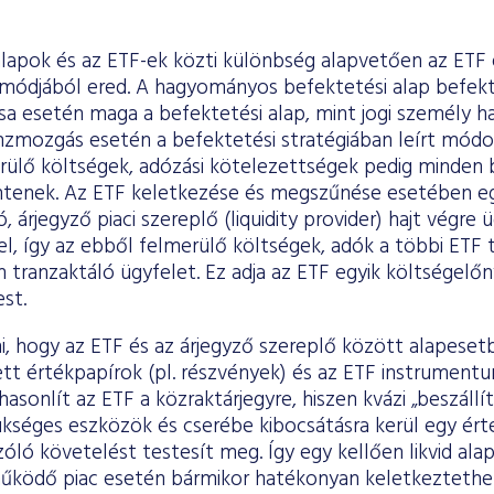
alapok és az ETF-ek közti különbség alapvetően az ETF 
módjából ered. A hagyományos befektetési alap befekt
sa esetén maga a befektetési alap, mint jogi személy h
nzmozgás esetén a befektetési stratégiában leírt módon
rülő költségek, adózási kötelezettségek pedig minden b
intenek. Az ETF keletkezése és megszűnése esetében 
tó, árjegyző piaci szereplő (liquidity provider) hajt végre
, így az ebből felmerülő költségek, adók a többi ETF t
 tranzaktáló ügyfelet. Ez adja az ETF egyik költségelő
st.
i, hogy az ETF és az árjegyző szereplő között alapese
tt értékpapírok (pl. részvények) és az ETF instrumentu
asonlít az ETF a közraktárjegyre, hiszen kvázi „beszállít
kséges eszközök és cserébe kibocsátásra kerül egy érté
óló követelést testesít meg. Így egy kellően likvid ala
űködő piac esetén bármikor hatékonyan keletkezteth