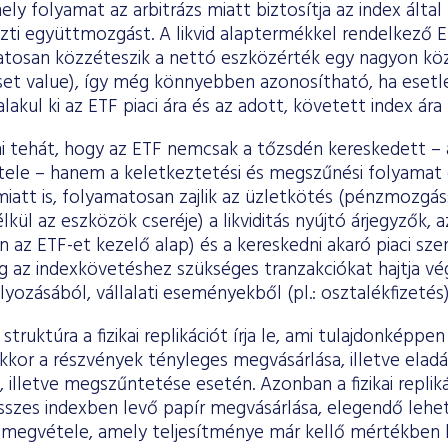
ly folyamat az arbitrázs miatt biztosítja az index által
közti együttmozgást. A likvid alaptermékkel rendelkező
matosan közzéteszik a nettó eszközérték egy nagyon köz
sset value), így még könnyebben azonosítható, ha eset
alakul ki az ETF piaci ára és az adott, követett index ára
i tehát, hogy az ETF nemcsak a tőzsdén kereskedett –
tele – hanem a keletkeztetési és megszűnési folyamat e
att is, folyamatosan zajlik az üzletkötés (pénzmozgáss
ül az eszközök cseréje) a likviditás nyújtó árjegyzők, a
 az ETF-et kezelő alap) és a kereskedni akaró piaci sze
ag az indexkövetéshez szükséges tranzakciókat hajtja vé
lyozásából, vállalati eseményekből (pl.: osztalékfizeté
struktúra a fizikai replikációt írja le, ami tulajdonképp
kkor a részvények tényleges megvásárlása, illetve eladá
 illetve megszűntetése esetén. Azonban a fizikai repli
sszes indexben levő papír megvásárlása, elegendő lehe
egvétele, amely teljesítménye már kellő mértékben kö