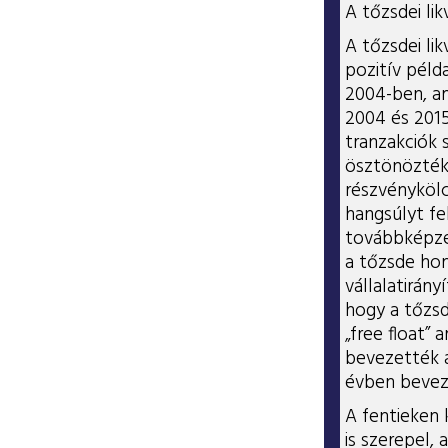
A tőzsdei li
A tőzsdei lik
pozitív péld
2004-ben, am
2004 és 2015 
tranzakciók 
ösztönözték 
részvénykölc
hangsúlyt fe
továbbképzé
a tőzsde hon
vállalatirány
hogy a tőzsd
„free float”
bevezették a
évben beveze
A fentieken 
is szerepel,