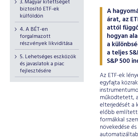
3. Magyar kitettséget
biztosító ETF-ek
A hagyomán
külföldön
árat, az E
attól függ
4. A BÉT-en
hogyan ala
forgalmazott
részvények likviditása
a különbsé
a teljes S
5. Lehetséges eszközök
S&P 500 in
és javaslatok a piac
fejlesztésére
Az ETF-ek lény
egyfajta közrak
instrumentumok
működtetett, a
elterjedését a 
előbb említett
formákkal szem
növekedése és 
automatizáltab