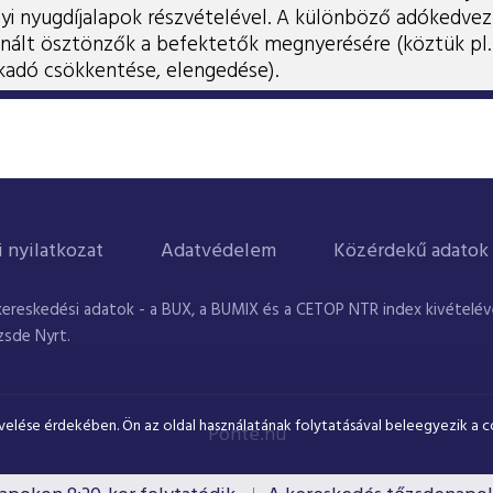
lyi nyugdíjalapok részvételével. A különböző adókedve
nált ösztönzők a befektetők megnyerésére (köztük pl. 
kadó csökkentése, elengedése).
i nyilatkozat
Adatvédelem
Közérdekű adatok
kereskedési adatok - a BUX, a BUMIX és a CETOP NTR index kivételével
zsde Nyrt.
velése érdekében. Ön az oldal használatának folytatásával beleegyezik a c
Ponte.hu