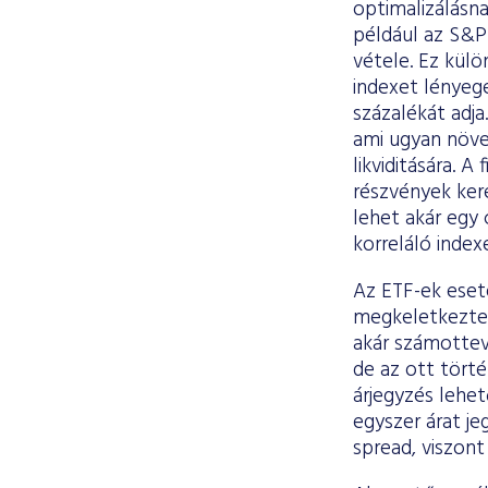
optimalizálásn
például az S&P
vétele. Ez külö
indexet lényegé
százalékát adja
ami ugyan növel
likviditására. A
részvények ker
lehet akár egy 
korreláló index
Az ETF-ek eset
megkeletkezteté
akár számottev
de az ott törté
árjegyzés lehe
egyszer árat je
spread, viszont