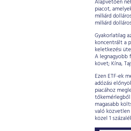
Alapvetően néh
piacot, amelye
milliárd dollár
milliárd dolláro
Gyakorlatilag a
koncentrált a p
keletkezési üt
A legnagyobb f
követ; Kína, Ta
Ezen ETF-ek me
adózási előnyök
piacához megle
tőkemérlegből 
magasabb költs
való közvetlen
közel 1 százalé