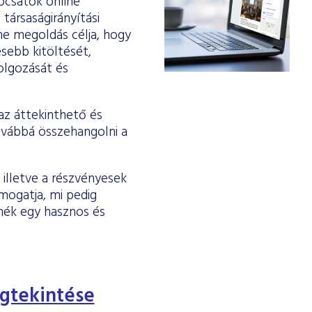
bocsátók online
társaságirányítási
ine megoldás célja, hogy
esebb kitöltését,
olgozását és
 az áttekinthető és
ovábbá összehangolni a
 illetve a részvényesek
mogatja, mi pedig
nék egy hasznos és
egtekintése