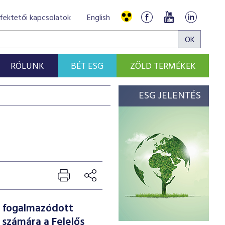
fektetői kapcsolatok
English
RÓLUNK
BÉT ESG
ZÖLD TERMÉKEK
ESG JELENTÉS
n fogalmazódott
 számára a Felelős