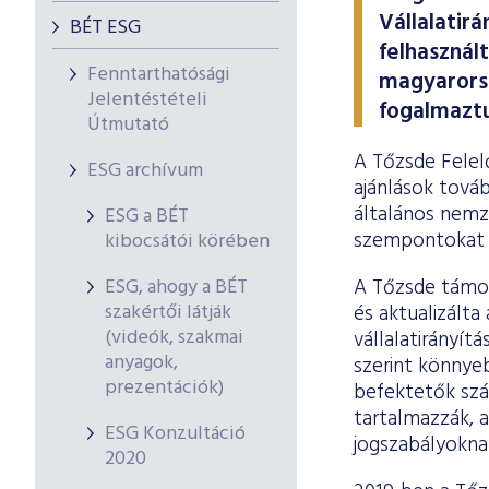
Vállalatirá
BÉT ESG
felhasznál
Fenntarthatósági
magyarorsz
Jelentéstételi
fogalmaztu
Útmutató
A Tőzsde Felelő
ESG archívum
ajánlások továb
általános nemz
ESG a BÉT
szempontokat a
kibocsátói körében
ESG, ahogy a BÉT
A Tőzsde támog
szakértői látják
és aktualizálta
(videók, szakmai
vállalatirányít
anyagok,
szerint könnye
prezentációk)
befektetők szá
tartalmazzák, a
ESG Konzultáció
jogszabályokna
2020