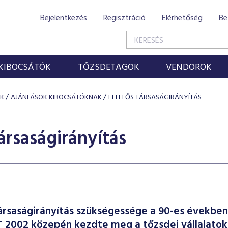
Bejelentkezés
Regisztráció
Elérhetőség
Be
KIBOCSÁTÓK
TŐZSDETAGOK
VENDOROK
ÓK
AJÁNLÁSOK KIBOCSÁTÓKNAK
FELELŐS TÁRSASÁGIRÁNYÍTÁS
ársaságirányítás
társaságirányítás szükségessége a 90-es évekbe
 2002 közepén kezdte meg a tőzsdei vállalatok