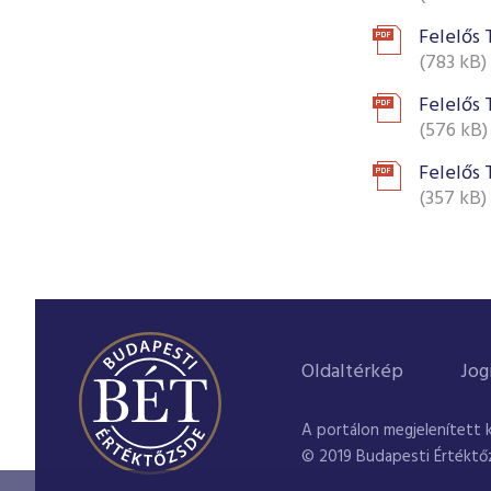
Felelős 
(783 kB)
Felelős 
(576 kB)
Felelős 
(357 kB)
Oldaltérkép
Jog
A portálon megjelenített 
© 2019 Budapesti Értéktő