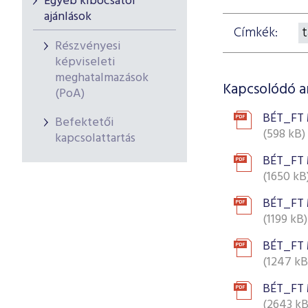
Egyéb kibocsátói
ajánlások
Címkék:
t
Részvényesi
képviseleti
meghatalmazások
Kapcsolódó 
(PoA)
BÉT_FT 
Befektetői
(598 kB)
kapcsolattartás
BÉT_FT 
(1650 kB
BÉT_FT 
(1199 kB)
BÉT_FT 
(1247 kB
BÉT_FT 
(2643 kB