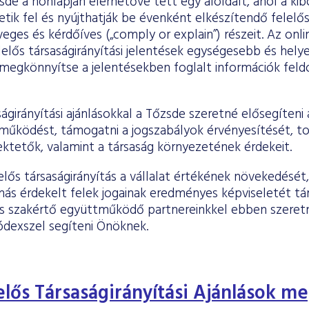
de a honlapján elérhetővé tett egy aloldalt, ahol a ki
etik fel és nyújthatják be évenként elkészítendő felelős 
veges és kérdőíves („comply or explain”) részeit. Az onl
lelős társaságirányítási jelentések egységesebb és hely
megkönnyítse a jelentésekben foglalt információk feld
ságirányítási ajánlásokkal a Tőzsde szeretné elősegíteni
 működést, támogatni a jogszabályok érvényesítését, t
ektetők, valamint a társaság környezetének érdekeit.
lős társaságirányítás a vállalat értékének növekedését,
más érdekelt felek jogainak eredményes képviseletét tá
s szakértő együttműködő partnereinkkel ebben szeret
dexszel segíteni Önöknek.
elős Társaságirányítási Ajánlások m