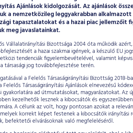
nyítás Ajánlások kidolgozását. Az ajánlások össze
tuk a nemzetközileg leggyakrabban alkalmazott 
ági tapasztalatokat és a hazai piac jellemzőit 
k meg javaslatainkat.
s Vállalatirányítási Bizottsága 2004 óta működik azért,
bfejlesztését a hazai szakmai igények, a készülő EU jog
etközi tendenciák figyelembevételével, valamint képvis
 társasági jog továbbfejlesztése terén.
atásával a Felelős Társaságirányítási Bizottság 2018-ba
 a Felelős Társaságirányítási Ajánlások elnevezésű kóde
ási gyakorlatára ad útmutatásokat, magyarázatokat. Az ú
bben kezelhetők lesznek a kibocsátók és egyszerűbben
mára. A célunk az volt, hogy pontosan azokat a releván
melyek korrekt képet festenek a kibocsátók irányítási r
k, befektetői elvárásoknak való megfeleléséről.