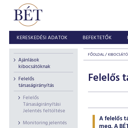
KERESKEDÉSI ADATOK
BEFEKTETŐK
FŐOLDAL
KIBOCSÁT
Ajánlások
kibocsátóknak
Felelős t
Felelős
társaságirányítás
Felelős
Társaságirányítási
Jelentés feltöltése
A felelős 
Monitoring jelentés
meg. A BÉT