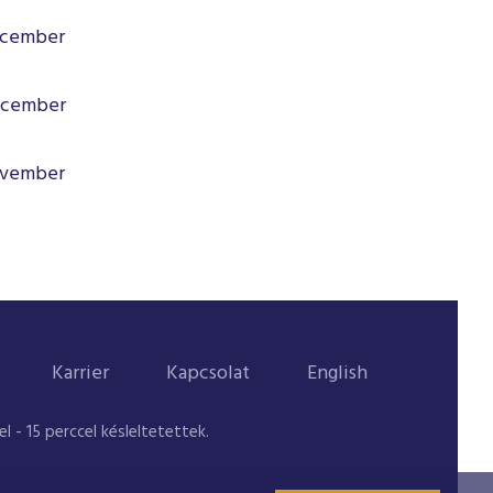
december
december
november
Karrier
Kapcsolat
English
 - 15 perccel késleltetettek.