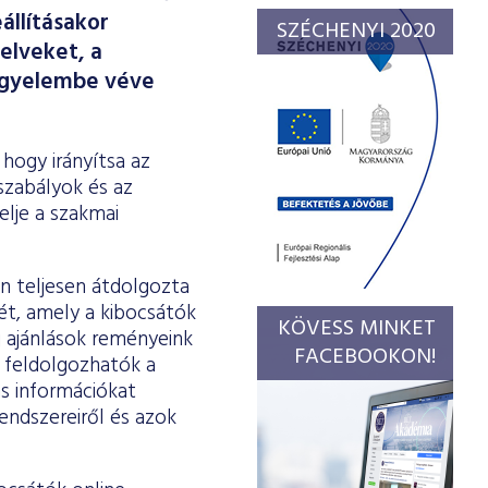
állításakor
SZÉCHENYI 2020
elveket, a
figyelembe véve
 hogy irányítsa az
szabályok és az
elje a szakmai
n teljesen átdolgozta
xét, amely a kibocsátók
KÖVESS MINKET
j ajánlások reményeink
FACEBOOKON!
 feldolgozhatók a
s információkat
endszereiről és azok