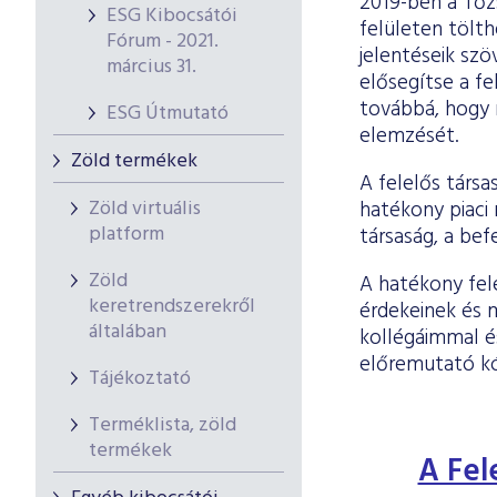
2019-ben a Tőzs
ESG Kibocsátói
felületen tölth
Fórum - 2021.
jelentéseik szö
március 31.
elősegítse a fe
továbbá, hogy 
ESG Útmutató
elemzését.
Zöld termékek
A felelős társa
Zöld virtuális
hatékony piaci
platform
társaság, a bef
Zöld
A hatékony fele
keretrendszerekről
érdekeinek és 
általában
kollégáimmal é
előremutató kó
Tájékoztató
Terméklista, zöld
termékek
A Fel