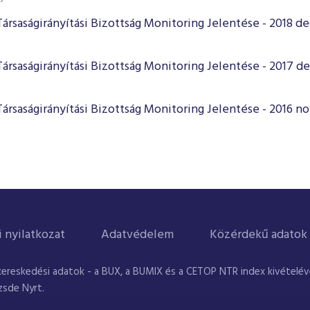
Társaságirányítási Bizottság Monitoring Jelentése - 2018 
Társaságirányítási Bizottság Monitoring Jelentése - 2017 
Társaságirányítási Bizottság Monitoring Jelentése - 2016 
i nyilatkozat
Adatvédelem
Közérdekű adatok
kereskedési adatok - a BUX, a BUMIX és a CETOP NTR index kivételével
zsde Nyrt.