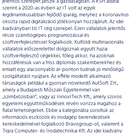
jelentős szerepet játszik a gazdaságban. A KSH adatai
szerint a 2020-as évben az IT volt az egyik
legdinamikusabban fejlődő iparág, melyhez a koronavírus
okozta rapid digitalizáció jótékonyan hozzájárult. Az idei
kiadványban tíz IT cég szerepel. Ezen vállalatok jelentős
része számítógépes programozással és
szoftverfejlesztéssel foglalkozik. Külföldi multinacionális
vállalatok előszeretettel dolgoznak együtt hazai
szoftverfejlesztő cégekkel, főleg akkor, ha azoknak
hozzáférésük van a friss diplomás szakemberekhez és
emiatt egy alacsonyabb ár-ponton tudnak jó minőségű
szolgáltatást nyújtani. Az efféle modellt alkalmazó
társaságok például a gyorsan növekedő AutSoft Zrt.,
amely a Budapesti Műszaki Egyetemmel van
„szimbiózisban”, vagy az InnovITech Kft., amely szoros
egyetemi együttműködések révén vonzza magához a
fiatal tehetségeket. Ebbe a kategóriába soroltuk az
információs eszközök és irodagép berendezések
kereskedelmével foglalkozó Bravogroup-ot, valamint a
Tigra Computer- és Irodatechnikai Kft. Az idei kiadvány