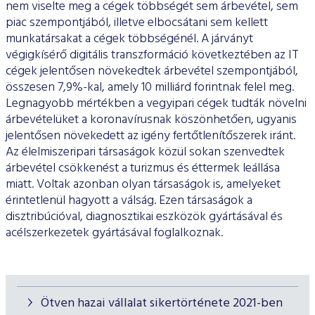
nem viselte meg a cégek többségét sem árbevétel, sem
piac szempontjából, illetve elbocsátani sem kellett
munkatársakat a cégek többségénél. A járványt
végigkísérő digitális transzformáció következtében az IT
cégek jelentősen növekedtek árbevétel szempontjából,
összesen 7,9%-kal, amely 10 milliárd forintnak felel meg.
Legnagyobb mértékben a vegyipari cégek tudták növelni
árbevételüket a koronavírusnak köszönhetően, ugyanis
jelentősen növekedett az igény fertőtlenítőszerek iránt.
Az élelmiszeripari társaságok közül sokan szenvedtek
árbevétel csökkenést a turizmus és éttermek leállása
miatt. Voltak azonban olyan társaságok is, amelyeket
érintetlenül hagyott a válság. Ezen társaságok a
disztribúcióval, diagnosztikai eszközök gyártásával és
acélszerkezetek gyártásával foglalkoznak.
Ötven hazai vállalat sikertörténete 2021-ben