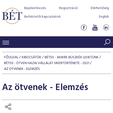
Bejelentkezés
Regisztráció
Elérhetőség
Befektetői kapcsolatok
English
KERESKEDÉSI ADATOK
FŐOLDAL
KIBOCSÁTÓK
BÉT50 - AKIKRE BÜSZKÉK LEHETÜNK
INDEXEK
BÉT50 - ÖTVEN HAZAI VÁLLALAT SIKERTÖRTÉNETE - 2021
BEFEKTETŐK
AZ ÖTVENEK - ELEMZÉS
Részvényindexek
Piaci forgalom
Termékcsoportok
KIBOCSÁTÓK
Kötvényindexek
Az ötvenek - Elemzés
Kedvenc instrumentumok
Szabályozás
Indexek
Részvény és vállalati kötvény tőzsdei bevezetését támoga
TŐZSDETAGOK
Jelzáloglevél indexek
program
Azonnali Piac
Alkalmazott díjstruktúra
BÉT szabályzatok
Részvény szekció
Tőzsdetagok, üzletkötők
VENDOROK
Vállalati kötvény indexek
Származékos piac
BÉT Xtend - Részvénypiac egyszerűen
Részvények
Elszámolás
Befektetővédelem
Hitelpapír szekció
Útmutató a taggá váláshoz