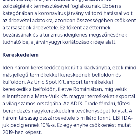
zöldségfélék termesztésével foglalkoznak. Ebben a
kategóriában a koronavírus járvány változó hatással volt
az árbevétel adatokra, azonban összességében csökkent
a társaságok árbevétele. Ez főként az éttermek
bezárásának és a turizmus ideiglenes megszűnésének
tudható be, a járványügyi korlátozások ideje alatt.
Kereskedelem
Idén három kereskedőcég került a kiadványba, ezek mind
más jellegű termékekkel kereskednek belföldön és
külföldön. Az Unic Spot Kft. import termékekkel
kereskedik a belföldön, illetve Romániában, míg velük
ellentétben a Meta-Vulk Kft. magyar termékeket exportál
a világ számos országába. Az ADIX-Trade fémárú, fűtési
berendezés nagykereskedelmi tevékenységet folytat. A
három társaság összárbevétele 5 milliárd forint, EBITDA-
juk pedig ennek 10%-a. Ez egy enyhe csökkenést mutat
2019-hez képest.