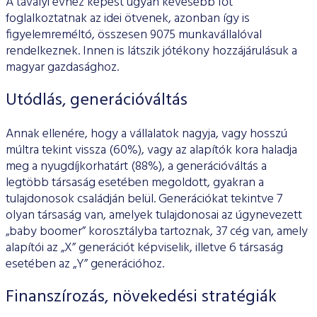
A tavalyi évhez képest ugyan kevesebb főt
foglalkoztatnak az idei ötvenek, azonban így is
figyelemreméltó, összesen 9075 munkavállalóval
rendelkeznek. Innen is látszik jótékony hozzájárulásuk a
magyar gazdasághoz.
Utódlás, generációváltás
Annak ellenére, hogy a vállalatok nagyja, vagy hosszú
múltra tekint vissza (60%), vagy az alapítók kora haladja
meg a nyugdíjkorhatárt (88%), a generációváltás a
legtöbb társaság esetében megoldott, gyakran a
tulajdonosok családján belül. Generációkat tekintve 7
olyan társaság van, amelyek tulajdonosai az úgynevezett
„baby boomer” korosztályba tartoznak, 37 cég van, amely
alapítói az „X” generációt képviselik, illetve 6 társaság
esetében az „Y” generációhoz.
Finanszírozás, növekedési stratégiák