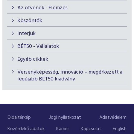
Az ötvenek - Elemzés
Köszöntők
Interjúk
BÉT50 - Vállalatok
Egyéb cikkek
Versenyképesség, innováció – megérkezett a
legújabb BÉT50 kiadvány
Oldaltérkép
Jogi nyilatkozat
Adatvédelem
Közérdekű adatok
Karrier
Kapcsolat
English