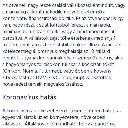
Az ötvenek nagy része családi vállalkozásként indult, vagy
a mai napig akként működik, melyekre jellemző a
konzervatív finanszírozási politika. Ez az ötveneknél is így
van, nagy részük saját forrásból fejleszt a mai napig,
minimális beruházási hitellel vagy állami támogatással
párosítva. A vállalatok saját tőke értékének mediánja 1
milliárd forint, ami azt jelzi stabil lábakon állnak. A medián
kötelezettség állományuk meghaladja az 1,3 milliárd
forintot. Ugyanakkor vannak olyan szereplők idén is, akik
a hagyományos forrásokon túl akár a kockázati tőkét
(Omixon, Norma, Futurmed), vagy éppen a kötvény
kibocsátást (pl. DVM, GVC, Infogroup) választották
növekedési terveik megvalósításához.
Koronavírus hatás
A koronavírus természetesen teljesen eltérően hatott az
egyes vállalatok üzleti környezetére, növekedési
kilátásaira. Általánosan elmondható, hogy a pandémia