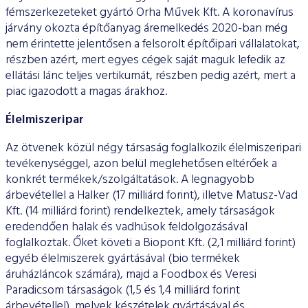
fémszerkezeteket gyártó Orha Művek Kft. A koronavírus
járvány okozta építőanyag áremelkedés 2020-ban még
nem érintette jelentősen a felsorolt építőipari vállalatokat,
részben azért, mert egyes cégek saját maguk lefedik az
ellátási lánc teljes vertikumát, részben pedig azért, mert a
piac igazodott a magas árakhoz.
Élelmiszeripar
Az ötvenek közül négy társaság foglalkozik élelmiszeripari
tevékenységgel, azon belül meglehetősen eltérőek a
konkrét termékek/szolgáltatások. A legnagyobb
árbevétellel a Halker (17 milliárd forint), illetve Matusz-Vad
Kft. (14 milliárd forint) rendelkeztek, amely társaságok
eredendően halak és vadhúsok feldolgozásával
foglalkoztak. Őket követi a Biopont Kft. (2,1 milliárd forint)
egyéb élelmiszerek gyártásával (bio termékek
áruházláncok számára), majd a Foodbox és Veresi
Paradicsom társaságok (1,5 és 1,4 milliárd forint
árbevétellel), melyek készételek gyártásával és