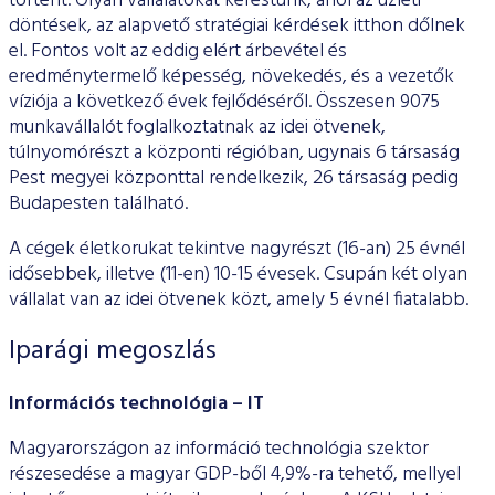
történt. Olyan vállalatokat kerestünk, ahol az üzleti
ESG Útmutató
döntések, az alapvető stratégiai kérdések itthon dőlnek
el. Fontos volt az eddig elért árbevétel és
eredménytermelő képesség, növekedés, és a vezetők
víziója a következő évek fejlődéséről. Összesen 9075
munkavállalót foglalkoztatnak az idei ötvenek,
túlnyomórészt a központi régióban, ugynais 6 társaság
Pest megyei központtal rendelkezik, 26 társaság pedig
Budapesten található.
A cégek életkorukat tekintve nagyrészt (16-an) 25 évnél
idősebbek, illetve (11-en) 10-15 évesek. Csupán két olyan
vállalat van az idei ötvenek közt, amely 5 évnél fiatalabb.
Iparági megoszlás
Információs technológia – IT
Magyarországon az információ technológia szektor
részesedése a magyar GDP-ből 4,9%-ra tehető, mellyel