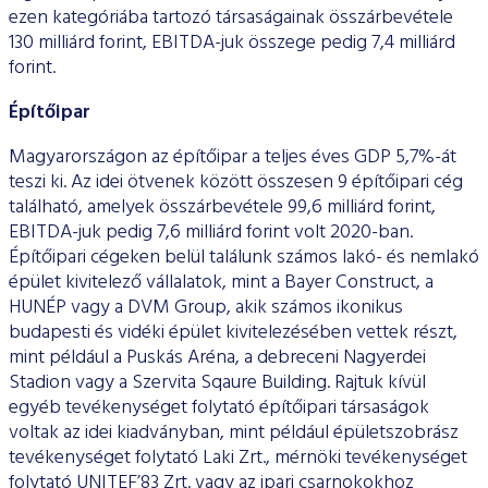
ezen kategóriába tartozó társaságainak összárbevétele
130 milliárd forint, EBITDA-juk összege pedig 7,4 milliárd
forint.
Építőipar
Magyarországon az építőipar a teljes éves GDP 5,7%-át
teszi ki. Az idei ötvenek között összesen 9 építőipari cég
található, amelyek összárbevétele 99,6 milliárd forint,
EBITDA-juk pedig 7,6 milliárd forint volt 2020-ban.
Építőipari cégeken belül találunk számos lakó- és nemlakó
épület kivitelező vállalatok, mint a Bayer Construct, a
HUNÉP vagy a DVM Group, akik számos ikonikus
budapesti és vidéki épület kivitelezésében vettek részt,
mint például a Puskás Aréna, a debreceni Nagyerdei
Stadion vagy a Szervita Sqaure Building. Rajtuk kívül
egyéb tevékenységet folytató építőipari társaságok
voltak az idei kiadványban, mint például épületszobrász
tevékenységet folytató Laki Zrt., mérnöki tevékenységet
folytató UNITEF’83 Zrt. vagy az ipari csarnokokhoz