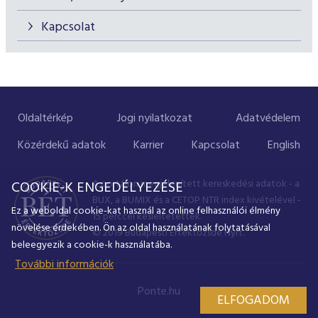
ESG Útmutató
Kapcsolat
Oldaltérkép
Jogi nyilatkozat
Adatvédelem
Közérdekű adatok
Karrier
Kapcsolat
English
A portálon megjelenített kereskedési adatok - a
COOKIE-K ENGEDÉLYEZÉSE
BUX, a BUMIX és a CETOP NTR index kivételével -
Ez a weboldal cookie-kat használ az online felhasználói élmény
15 perccel késleltetettek.
növelése érdekében. Ön az oldal használatának folytatásával
© 2019 Budapesti Értéktőzsde Nyrt.
beleegyezik a cookie-k használatába.
További információk
Ponte.hu
ELFOGADOM