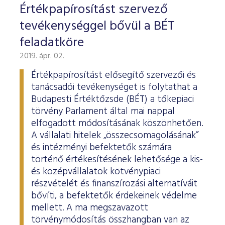
Értékpapírosítást szervező
tevékenységgel bővül a BÉT
feladatköre
2019. ápr. 02.
Értékpapírosítást elősegítő szervezői és
tanácsadói tevékenységet is folytathat a
Budapesti Értéktőzsde (BÉT) a tőkepiaci
törvény Parlament által mai nappal
elfogadott módosításának köszönhetően.
A vállalati hitelek „összecsomagolásának”
és intézményi befektetők számára
történő értékesítésének lehetősége a kis-
és középvállalatok kötvénypiaci
részvételét és finanszírozási alternatíváit
bővíti, a befektetők érdekeinek védelme
mellett. A ma megszavazott
törvénymódosítás összhangban van az