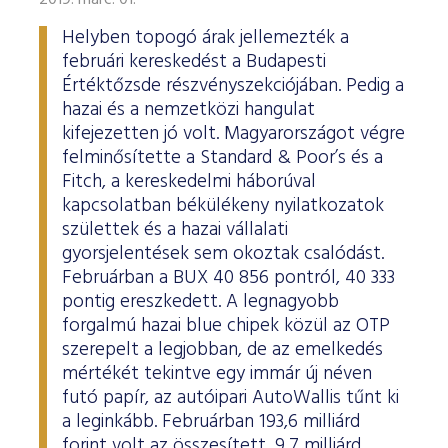
2019. márc. 01.
Helyben topogó árak jellemezték a
februári kereskedést a Budapesti
Értéktőzsde részvényszekciójában. Pedig a
hazai és a nemzetközi hangulat
kifejezetten jó volt. Magyarországot végre
felminősítette a Standard & Poor’s és a
Fitch, a kereskedelmi háborúval
kapcsolatban békülékeny nyilatkozatok
születtek és a hazai vállalati
gyorsjelentések sem okoztak csalódást.
Februárban a BUX 40 856 pontról, 40 333
pontig ereszkedett. A legnagyobb
forgalmú hazai blue chipek közül az OTP
szerepelt a legjobban, de az emelkedés
mértékét tekintve egy immár új néven
futó papír, az autóipari AutoWallis tűnt ki
a leginkább. Februárban 193,6 milliárd
forint volt az összesített, 9,7 milliárd