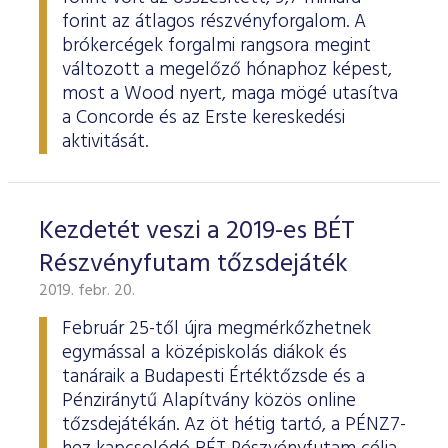
forint az átlagos részvényforgalom. A
brókercégek forgalmi rangsora megint
változott a megelőző hónaphoz képest,
most a Wood nyert, maga mögé utasítva
a Concorde és az Erste kereskedési
aktivitását.
Kezdetét veszi a 2019-es BÉT
Részvényfutam tőzsdejáték
2019. febr. 20.
Február 25-től újra megmérkőzhetnek
egymással a középiskolás diákok és
tanáraik a Budapesti Értéktőzsde és a
Pénziránytű Alapítvány közös online
tőzsdejátékán. Az öt hétig tartó, a PÉNZ7-