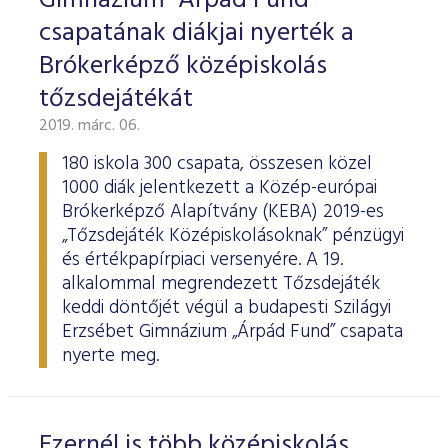
Gimnázium "Árpád Fund"
csapatának diákjai nyerték a
Brókerképző középiskolás
tőzsdejátékát
2019. márc. 06.
180 iskola 300 csapata, összesen közel
1000 diák jelentkezett a Közép-európai
Brókerképző Alapítvány (KEBA) 2019-es
„Tőzsdejáték Középiskolásoknak” pénzügyi
és értékpapírpiaci versenyére. A 19.
alkalommal megrendezett Tőzsdejáték
keddi döntőjét végül a budapesti Szilágyi
Erzsébet Gimnázium „Árpád Fund” csapata
nyerte meg.
Ezernél is több középiskolás