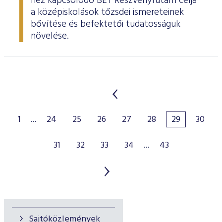
hez kapcsolódó BÉT Részvényfutam célja
a középiskolások tőzsdei ismereteinek
bővítése és befektetői tudatosságuk
növelése.
1
...
24
25
26
27
28
29
30
31
32
33
34
...
43
Sajtóközlemények