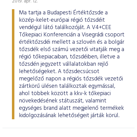
2019. ápr. 12.
Ma tartja a Budapesti Értéktőzsde a
közép-kelet-európai régió tőzsdéit
vendégül látó találkozóját. A V4+CEE
Tőkepiaci Konferencián a Visegrádi csoport
értéktőzsdéi mellett a szlovén és a bolgár
tőzsdék első számú vezetői vitatják meg a
régió tőkepiacaiban, tőzsdéiben, illetve a
tőzsdén jegyzett vállalatokban rejlő
lehetőségeket. A tőzsdecsúcsot
megelőző napon a régiós tőzsdék vezetői
zártkörű ülésen találkoztak egymással,
ahol többek között a kkv-k tőkepiaci
növekedésének státuszát, valamint
egységes brand alatt megjelenő termékek
kidolgozásának lehetőségeit járták körül.