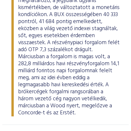
meghatározó, a jegybank ugyanis
kismértékben, de változtatott a monetáris
kondíciókon. A BUX összességében 40 333
pontról, 41 684 pontig emelkedett,
eközben a világ vezető indexei stagnáltak,
sőt, egyes esetekben érdemben
visszaestek. A részvénypiaci forgalom felét
adó OTP 7,3 százalékot drágult.
Márciusban a forgalom is magas volt, a
282,8 milliárdos havi részvényforgalom 14,1
milliárd forintos napi forgalomnak felelt
meg, ami az idei évben eddig a
legmagasabb havi kereskedési érték. A
brókercégek forgalmi rangsorában a
három vezető cég nagyon vetélkedik,
márciusban a Wood nyert, megelőzve a
Concorde-t és az Erstét.