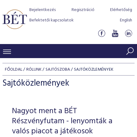
Bejelentkezés
Regisztráció
Elérhetőség
Befektetői kapcsolatok
English
KERESKEDÉSI ADATOK
FŐOLDAL
RÓLUNK
SAJTÓSZOBA
SAJTÓKÖZLEMÉNYEK
INDEXEK
BEFEKTETŐK
Sajtóközlemények
Részvényindexek
Piaci forgalom
Termékcsoportok
KIBOCSÁTÓK
Kötvényindexek
Kedvenc instrumentumok
Szabályozás
Indexek
Részvény és vállalati kötvény tőzsdei bevezetését támoga
Nagyot ment a BÉT
TŐZSDETAGOK
Jelzáloglevél indexek
program
Azonnali Piac
Alkalmazott díjstruktúra
BÉT szabályzatok
Részvény szekció
Részvényfutam - lenyomták a
Tőzsdetagok, üzletkötők
VENDOROK
Vállalati kötvény indexek
Származékos piac
BÉT Xtend - Részvénypiac egyszerűen
Részvények
valós piacot a játékosok
Elszámolás
Befektetővédelem
Hitelpapír szekció
Útmutató a taggá váláshoz