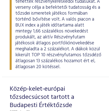
tehették részvénykereskedői tudásukat. A
ESG Útmutató
verseny célja a befektetői tudatosság és a
tőzsdei ismeretek játékos formában
történő bővítése volt. A valós piacon a
BUX index a játék időtartama alatt
mintegy 1,66 százalékos növekedést
produkált, az aktív Részvényfutam
játékosok átlagos portfóliónövekedése
meghaladta a 2 százalékot. A diákok közül
kikerült TOP 10 részvényfutamos tőzsdéző
átlagosan 13 százalékos hozamot ért el,
átlagosan 20 kötéssel.
Közép-kelet-európai
tőzsdecsúcsot tartott a
Budapesti Értéktőzsde