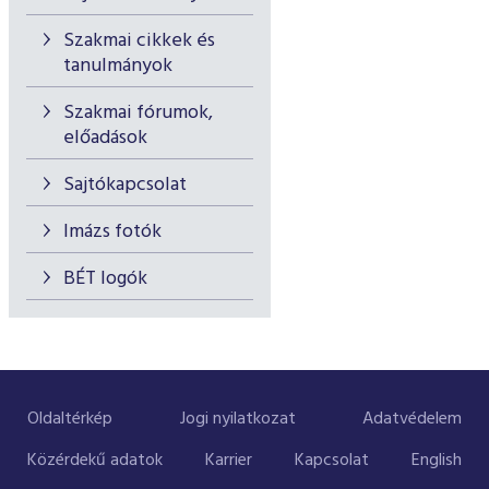
Szakmai cikkek és
tanulmányok
Szakmai fórumok,
előadások
Sajtókapcsolat
Imázs fotók
BÉT logók
Oldaltérkép
Jogi nyilatkozat
Adatvédelem
Közérdekű adatok
Karrier
Kapcsolat
English