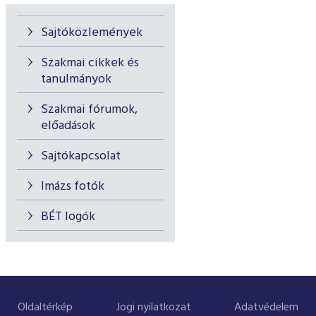
Sajtóközlemények
Szakmai cikkek és
tanulmányok
Szakmai fórumok,
előadások
Sajtókapcsolat
Imázs fotók
BÉT logók
Oldaltérkép
Jogi nyilatkozat
Adatvédelem