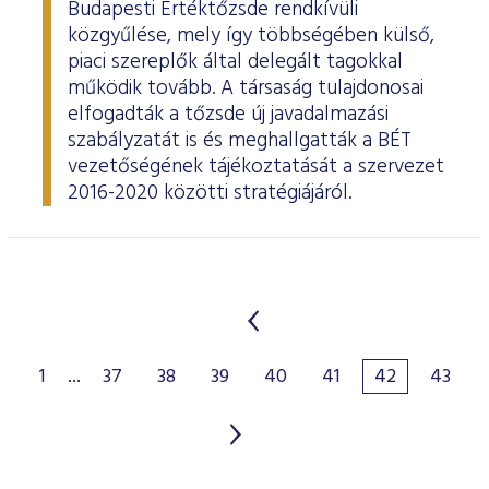
Budapesti Értéktőzsde rendkívüli
közgyűlése, mely így többségében külső,
piaci szereplők által delegált tagokkal
működik tovább. A társaság tulajdonosai
elfogadták a tőzsde új javadalmazási
szabályzatát is és meghallgatták a BÉT
vezetőségének tájékoztatását a szervezet
2016-2020 közötti stratégiájáról.
1
...
37
38
39
40
41
42
43