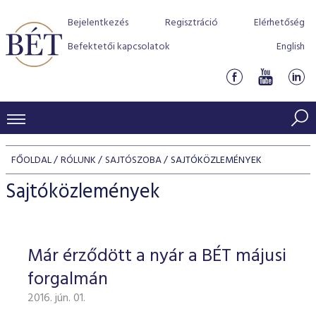
Bejelentkezés
Regisztráció
Elérhetőség
Befektetői kapcsolatok
English
KERESKEDÉSI ADATOK
FŐOLDAL
RÓLUNK
SAJTÓSZOBA
SAJTÓKÖZLEMÉNYEK
INDEXEK
BEFEKTETŐK
Sajtóközlemények
Részvényindexek
Piaci forgalom
Termékcsoportok
KIBOCSÁTÓK
Kötvényindexek
Kedvenc instrumentumok
Szabályozás
Indexek
Részvény és vállalati kötvény tőzsdei bevezetését támoga
Már érződött a nyár a BÉT májusi
TŐZSDETAGOK
Jelzáloglevél indexek
program
Azonnali Piac
Alkalmazott díjstruktúra
BÉT szabályzatok
Részvény szekció
forgalmán
Tőzsdetagok, üzletkötők
VENDOROK
Vállalati kötvény indexek
Származékos piac
BÉT Xtend - Részvénypiac egyszerűen
Részvények
Elszámolás
Befektetővédelem
2016. jún. 01.
Hitelpapír szekció
Útmutató a taggá váláshoz