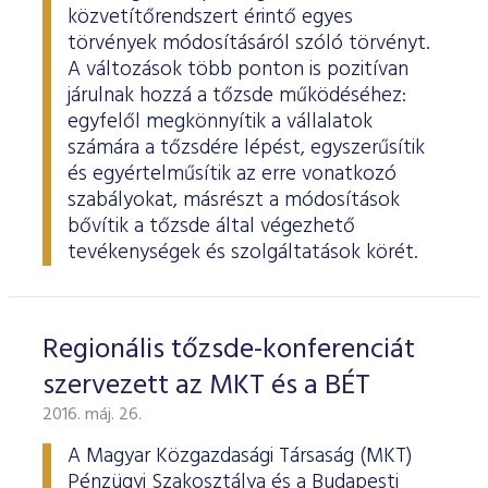
ESG Útmutató
közvetítőrendszert érintő egyes
törvények módosításáról szóló törvényt.
A változások több ponton is pozitívan
járulnak hozzá a tőzsde működéséhez:
egyfelől megkönnyítik a vállalatok
számára a tőzsdére lépést, egyszerűsítik
és egyértelműsítik az erre vonatkozó
szabályokat, másrészt a módosítások
bővítik a tőzsde által végezhető
tevékenységek és szolgáltatások körét.
Regionális tőzsde-konferenciát
szervezett az MKT és a BÉT
2016. máj. 26.
A Magyar Közgazdasági Társaság (MKT)
Pénzügyi Szakosztálya és a Budapesti