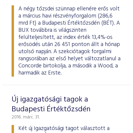
A négy tőzsdei szünnap ellenére erős volt
a március havi részvényforgalom (286,6
mrd Ft) a Budapesti Értéktőzsdén (BÉT). A
BUX továbbra is világszinten
felülteljesített, az index érték 13,4%-os
erősödés után 26 451 ponton állt a hónap
utolsó napján. A szekciótagok forgalmi
rangsorában az első helyet változatlanul a
Concorde birtokolja, a második a Wood, a
harmadik az Erste.
Új igazgatósági tagok a
Budapesti Értéktőzsdén
2016. márc. 31.
Két új Igazgatósági tagot választott a