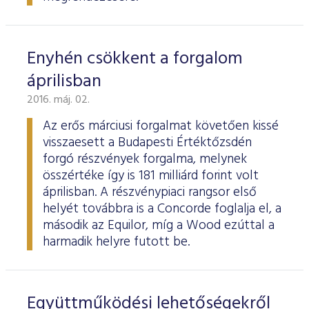
Enyhén csökkent a forgalom
áprilisban
2016. máj. 02.
Az erős márciusi forgalmat követően kissé
visszaesett a Budapesti Értéktőzsdén
forgó részvények forgalma, melynek
összértéke így is 181 milliárd forint volt
áprilisban. A részvénypiaci rangsor első
helyét továbbra is a Concorde foglalja el, a
második az Equilor, míg a Wood ezúttal a
harmadik helyre futott be.
Együttműködési lehetőségekről