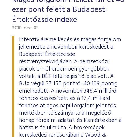
ESG Útmutató
ezer pont felett a Budapesti
Értéktőzsde indexe
2018. dec. 03.
Intenzív áremelkedés és magas forgalom
jellemezte a novemberi kereskedést a
Budapesti Értéktőzsde
részvényszekciójában. A nemzetközi
piacok ennél érdemben gyengébbek
voltak, a BÉT felülteljesítő piac volt. A
BUX végül 37 155 pontról 40 109 pontig
emelkedett. A novemberi 348,4 milliárd
forintos összesített és a 17,4 milliárd
forintos átlagos napi forgalom jelentős
mértékben túlszárnyalta a megelőző
hónap forgalmi adatait és kismértékben a
bázist is felülmúlta. A brókercégek
kereskedési rangsorában a Wood &