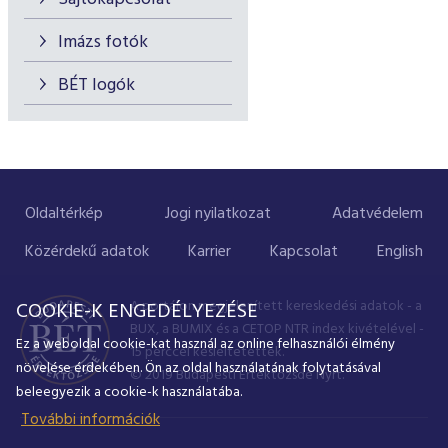
Imázs fotók
BÉT logók
Oldaltérkép
Jogi nyilatkozat
Adatvédelem
Közérdekű adatok
Karrier
Kapcsolat
English
A portálon megjelenített kereskedési adatok - a
COOKIE-K ENGEDÉLYEZÉSE
BUX, a BUMIX és a CETOP NTR index kivételével -
Ez a weboldal cookie-kat használ az online felhasználói élmény
15 perccel késleltetettek.
növelése érdekében. Ön az oldal használatának folytatásával
© 2019 Budapesti Értéktőzsde Nyrt.
beleegyezik a cookie-k használatába.
További információk