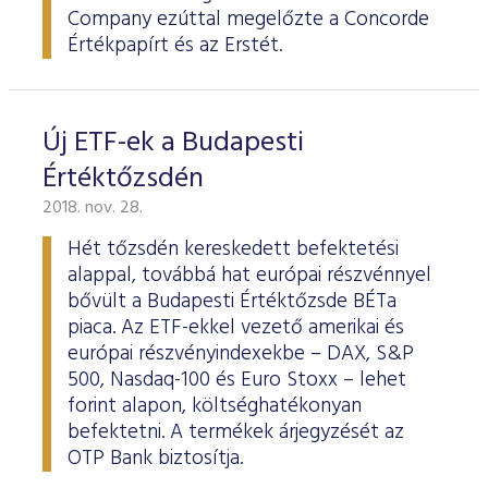
Company ezúttal megelőzte a Concorde
Értékpapírt és az Erstét.
Új ETF-ek a Budapesti
Értéktőzsdén
2018. nov. 28.
Hét tőzsdén kereskedett befektetési
alappal, továbbá hat európai részvénnyel
bővült a Budapesti Értéktőzsde BÉTa
piaca. Az ETF-ekkel vezető amerikai és
európai részvényindexekbe – DAX, S&P
500, Nasdaq-100 és Euro Stoxx – lehet
forint alapon, költséghatékonyan
befektetni. A termékek árjegyzését az
OTP Bank biztosítja.