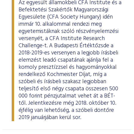
Az egyesült államokbeli CFA Institute és a
Befektetési Szakértők Magyarországi
Egyesülete (CFA Society Hungary) idén
immár 10. alkalommal rendezi meg
egyetemistáknak szóló részvényelemzési
versenyét, a CFA Institute Research
Challenge-t. A Budapesti Értéktőzsde a
2018-2019-es versenyen a legjobb írásbeli
elemzést leadó csapatának ajánlja fel a
komoly presztízzsel és hagyományokkal
rendelkező Kochmeister Díjat, míg a
szóbeli és írásbeli szakasz legjobban
teljesítő első négy csapata összesen 500
000 forint pénzjutalmat vehet át a BÉT-
től. Jelentkezésre még 2018. október 10.
éjfélig van lehetőség, a szóbeli döntőre
2019 januárjában kerül sor.