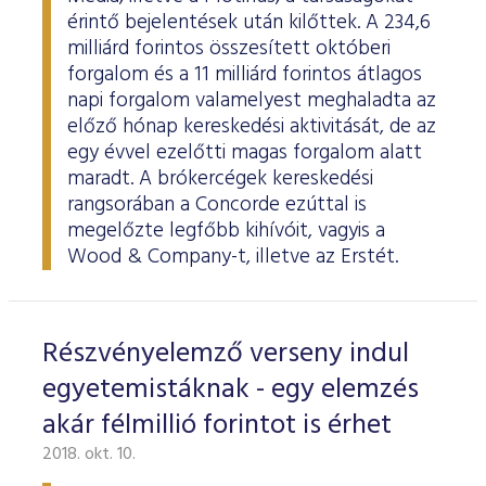
érintő bejelentések után kilőttek. A 234,6
milliárd forintos összesített októberi
forgalom és a 11 milliárd forintos átlagos
napi forgalom valamelyest meghaladta az
előző hónap kereskedési aktivitását, de az
egy évvel ezelőtti magas forgalom alatt
maradt. A brókercégek kereskedési
rangsorában a Concorde ezúttal is
megelőzte legfőbb kihívóit, vagyis a
Wood & Company-t, illetve az Erstét.
Részvényelemző verseny indul
egyetemistáknak - egy elemzés
akár félmillió forintot is érhet
2018. okt. 10.