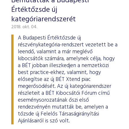
Bemutatták a Budapesti
Értéktőzsde új
kategóriarendszerét
2018. okt. 04.
A Budapesti Értéktőzsde új
részvénykategória-rendszert vezetett be a
leendő, valamint a már meglévő
kibocsátók számára, amelynek célja, hogy
a BÉT jobban illeszkedjen a nemzetközi
best practice-ekhez, valamint, hogy
elősegítse az új BÉT Xtend piac
megerősödését. Az új kategóriarendszer
részleteit a BÉT Kibocsátói Fórum című
eseménysorozatának őszi első
rendezvényén mutatták be, amelyen a
tőzsde új Felelős Társaságirányítási
Ajánlásairól is szó volt.