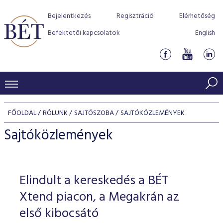
Bejelentkezés
Regisztráció
Elérhetőség
Befektetői kapcsolatok
English
KERESKEDÉSI ADATOK
FŐOLDAL
RÓLUNK
SAJTÓSZOBA
SAJTÓKÖZLEMÉNYEK
INDEXEK
BEFEKTETŐK
Sajtóközlemények
Részvényindexek
Piaci forgalom
Termékcsoportok
KIBOCSÁTÓK
Kötvényindexek
Kedvenc instrumentumok
Szabályozás
Indexek
Részvény és vállalati kötvény tőzsdei bevezetését támoga
Elindult a kereskedés a BÉT
TŐZSDETAGOK
Jelzáloglevél indexek
program
Azonnali Piac
Alkalmazott díjstruktúra
BÉT szabályzatok
Részvény szekció
Xtend piacon, a Megakrán az
Tőzsdetagok, üzletkötők
VENDOROK
Vállalati kötvény indexek
Származékos piac
BÉT Xtend - Részvénypiac egyszerűen
Részvények
első kibocsátó
Elszámolás
Befektetővédelem
Hitelpapír szekció
Útmutató a taggá váláshoz