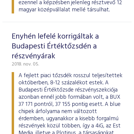
ezennel a képzésben jelenleg résztvevő 12
magyar középvállalat mellé társulhat.
Enyhén lefelé korrigáltak a
Budapesti Értéktőzsdén a
részvényárak
2018. nov. 05.
A fejlett piaci tőzsdék rosszul teljesítettek
októberben, 8-12 százalékot estek. A
Budapesti Értéktőzsde részvényszekciója
azonban ennél jobb formában volt, a BUX
37 171 pontról, 37 155 pontig esett. A blue
chipek árfolyama nem változott
érdemben, ugyanakkor a kisebb forgalmú
részvények közül többen, így a 4iG, az Est
Media, illetve a Plotinus, a társaságokat