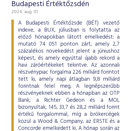
Budapesti Értéktőzsdén
2024. aug. 01.
A Budapesti Értéktőzsde (BÉT) vezető
indexe, a BUX, júliusban is folytatta az
előző hónapokban látott emelkedést: a
mutató 74 051 ponton zárt, amely 2,7
százalékos növekedést jelent a júniushoz
képest, és amely egyúttal újabb rekord a
havi záróértékeket tekintve. Az azonnali
részvénypiac forgalma 226 milliárd forintot
tett ki, amely napi átlagban 9,8 milliárd
forintnak felel meg. A legnépszerűbb
részvényeknek ebben a hónapban az OTP
Bank, a Richter Gedeon és a MOL
bizonyultak, 145, 33,7 és 28,2 milliárd forint
értékű forgalommal, míg a brókercégek
közül a Wood & Company, az ERSTE és a
Concorde emelkedett ki. A hónap során az