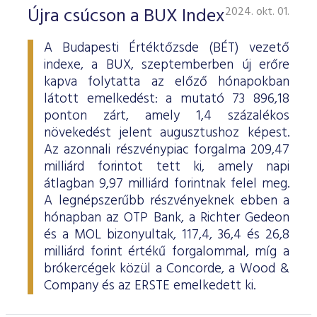
ESG Útmutató
Újra csúcson a BUX Index
2024. okt. 01.
A Budapesti Értéktőzsde (BÉT) vezető
indexe, a BUX, szeptemberben új erőre
kapva folytatta az előző hónapokban
látott emelkedést: a mutató 73 896,18
ponton zárt, amely 1,4 százalékos
növekedést jelent augusztushoz képest.
Az azonnali részvénypiac forgalma 209,47
milliárd forintot tett ki, amely napi
átlagban 9,97 milliárd forintnak felel meg.
A legnépszerűbb részvényeknek ebben a
hónapban az OTP Bank, a Richter Gedeon
és a MOL bizonyultak, 117,4, 36,4 és 26,8
milliárd forint értékű forgalommal, míg a
brókercégek közül a Concorde, a Wood &
Company és az ERSTE emelkedett ki.