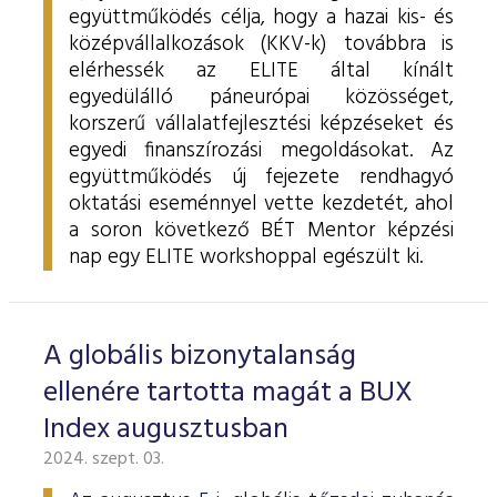
együttműködés célja, hogy a hazai kis- és
középvállalkozások (KKV-k) továbbra is
elérhessék az ELITE által kínált
egyedülálló páneurópai közösséget,
korszerű vállalatfejlesztési képzéseket és
egyedi finanszírozási megoldásokat. Az
együttműködés új fejezete rendhagyó
oktatási eseménnyel vette kezdetét, ahol
a soron következő BÉT Mentor képzési
nap egy ELITE workshoppal egészült ki.
A globális bizonytalanság
ellenére tartotta magát a BUX
Index augusztusban
2024. szept. 03.