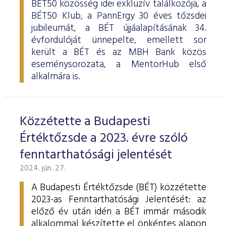
BÉT50 közösség idei exkluzív találkozója, a
BÉT50 Klub, a PannErgy 30 éves tőzsdei
jubileumát, a BÉT újjáalapításának 34.
évfordulóját ünnepelte, emellett sor
került a BÉT és az MBH Bank közös
eseménysorozata, a MentorHub első
alkalmára is.
Közzétette a Budapesti
Értéktőzsde a 2023. évre szóló
fenntarthatósági jelentését
2024. jún. 27.
A Budapesti Értéktőzsde (BÉT) közzétette
2023-as Fenntarthatósági Jelentését: az
előző év után idén a BÉT immár második
alkalommal készítette el önkéntes alapon