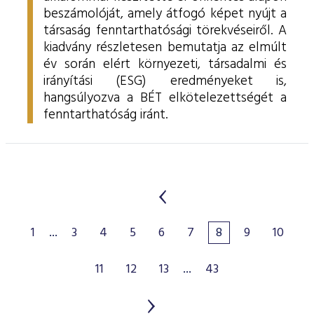
beszámolóját, amely átfogó képet nyújt a
társaság fenntarthatósági törekvéseiről. A
kiadvány részletesen bemutatja az elmúlt
év során elért környezeti, társadalmi és
irányítási (ESG) eredményeket is,
hangsúlyozva a BÉT elkötelezettségét a
fenntarthatóság iránt.
1
...
3
4
5
6
7
8
9
10
11
12
13
...
43