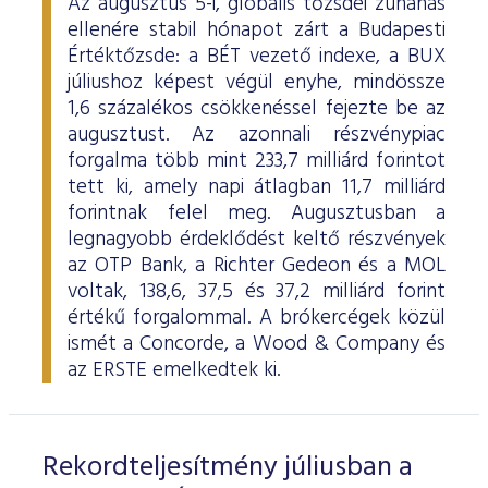
Az augusztus 5-i, globális tőzsdei zuhanás
ellenére stabil hónapot zárt a Budapesti
Értéktőzsde: a BÉT vezető indexe, a BUX
júliushoz képest végül enyhe, mindössze
1,6 százalékos csökkenéssel fejezte be az
augusztust. Az azonnali részvénypiac
forgalma több mint 233,7 milliárd forintot
tett ki, amely napi átlagban 11,7 milliárd
forintnak felel meg. Augusztusban a
legnagyobb érdeklődést keltő részvények
az OTP Bank, a Richter Gedeon és a MOL
voltak, 138,6, 37,5 és 37,2 milliárd forint
értékű forgalommal. A brókercégek közül
ismét a Concorde, a Wood & Company és
az ERSTE emelkedtek ki.
Rekordteljesítmény júliusban a