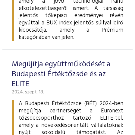
amely a jövő technológiái iránti
elkötelezettségéről ismert. A társaság
jelentős tőkepiaci eredményei révén
egyúttal a BUX index jelentős súllyal bíró
kibocsátója, amely a Prémium
kategóriában van jelen.
Megújítja együttműködését a
Budapesti Értéktőzsde és az
ELITE
2024. szept. 18.
A Budapesti Értéktőzsde (BÉT) 2024-ben
megújítja partnerségét a Euronext
tőzsdecsoporthoz tartozó ELITE-tel,
amely a növekedésorientált vállalatoknak
nyújt sokoldalú támogatást. Az