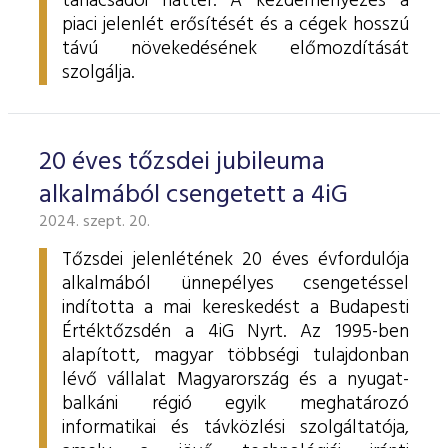
tanácsadói háttér. A kezdeményezés a
piaci jelenlét erősítését és a cégek hosszú
távú növekedésének előmozdítását
szolgálja.
20 éves tőzsdei jubileuma
alkalmából csengetett a 4iG
2024. szept. 20.
Tőzsdei jelenlétének 20 éves évfordulója
alkalmából ünnepélyes csengetéssel
indította a mai kereskedést a Budapesti
Értéktőzsdén a 4iG Nyrt. Az 1995-ben
alapított, magyar többségi tulajdonban
lévő vállalat Magyarország és a nyugat-
balkáni régió egyik meghatározó
informatikai és távközlési szolgáltatója,