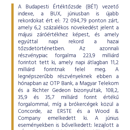
A Budapesti Értéktőzsde (BÉT) vezető
indexe, a BUX, júniusban is újabb
rekordokat ért el: 72 094,79 ponton zárt,
amely 6,2 százalékos növekedést jelent a
májusi záróértékhez képest, és amely
egyúttal napi rekord a hazai
tőzsdetörténetben. Az azonnali
részvénypiac forgalma 223,9 milliárd
forintot tett ki, amely napi átlagban 11,2
milliárd forintnak felel meg. A
legnépszerűbb részvényeknek ebben a
hónapban az OTP Bank, a Magyar Telekom
és a Richter Gedeon bizonyultak, 108,2,
35,9 és 35,7 milliárd forint értékű
forgalommal, míg a brókercégek közül a
Concorde, az ERSTE és a Wood &
Company emelkedett ki. A június
eseményekben is bővelkedett: lezajlott a