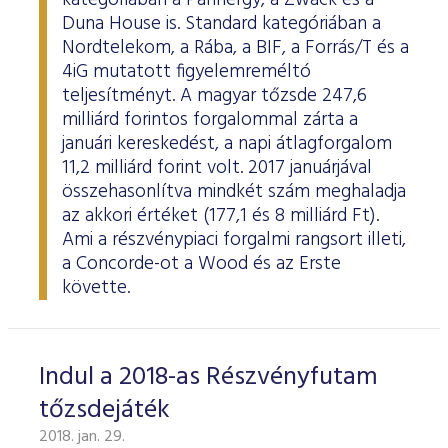
kategóriában a Pannergy, a Zwack és a
Duna House is. Standard kategóriában a
Nordtelekom, a Rába, a BIF, a Forrás/T és a
4iG mutatott figyelemreméltó
teljesítményt. A magyar tőzsde 247,6
milliárd forintos forgalommal zárta a
januári kereskedést, a napi átlagforgalom
11,2 milliárd forint volt. 2017 januárjával
összehasonlítva mindkét szám meghaladja
az akkori értéket (177,1 és 8 milliárd Ft).
Ami a részvénypiaci forgalmi rangsort illeti,
a Concorde-ot a Wood és az Erste
követte.
Indul a 2018-as Részvényfutam
tőzsdejáték
2018. jan. 29.