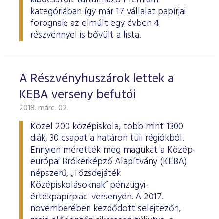
kibocsátóit tartalmazó Prémium
kategóriában így már 17 vállalat papírjai
forognak; az elmúlt egy évben 4
részvénnyel is bővült a lista.
A Részvényhuszárok lettek a
KEBA verseny befutói
2018. márc. 02.
Közel 200 középiskola, több mint 1300
diák, 30 csapat a határon túli régiókból.
Ennyien mérették meg magukat a Közép-
európai Brókerképző Alapítvány (KEBA)
népszerű, „Tőzsdejáték
Középiskolásoknak” pénzügyi-
értékpapírpiaci versenyén. A 2017.
novemberében kezdődött selejtezőn,