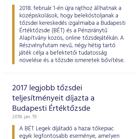
2018. február 1-én újra rajthoz állhatnak a
középiskolások, hogy belekóstoljanak a
tőzsdei kereskedés izgalmaiba a Budapesti
Értéktőzsde (BÉT) és a Pénziránytű
Alapítvány közös, online tőzsdejátékán. A
Részvényfutam nevű, négy hétig tartó
játék célja a befektetői tudatosság
növelése és a tőzsdei ismeretek bővítése.
2017 legjobb tőzsdei
teljesítményeit díjazta a
Budapesti Értéktőzsde
2018. jan. 19.
A BÉT Legek díjátadó a hazai tőkepiac
egyik legfontosabb eseménye, amelyen