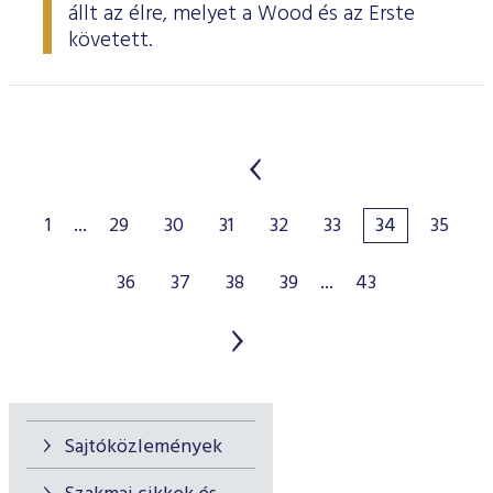
állt az élre, melyet a Wood és az Erste
követett.
1
...
29
30
31
32
33
34
35
36
37
38
39
...
43
Sajtóközlemények