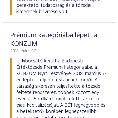
ESG Útmutató
befektetői tudatosság és a tőzsdei
ismeretek bővítése volt.
Prémium kategóriába lépett a
KONZUM
2018. márc. 07.
Új kibocsátó került a Budapesti
Értéktőzsde Prémium kategóriájába: a
KONZUM Nyrt. részvényei 2018. március 7-
én léptek feljebb a Standard körből. A
társaság sikeresen teljesítette a tőzsde
feltételrendszerét, többek között egy
éven át 5 milliárd forint felett tartotta
piaci kapitalizációját. A BÉT legnagyobb és
a befektetők körében legnépszerűbb