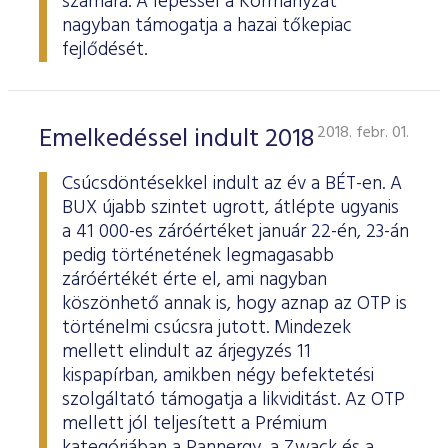
számára. A lépéssel a Kormányzat
nagyban támogatja a hazai tőkepiac
fejlődését.
Emelkedéssel indult 2018
2018. febr. 01.
Csúcsdöntésekkel indult az év a BÉT-en. A
BUX újabb szintet ugrott, átlépte ugyanis
a 41 000-es záróértéket január 22-én, 23-án
pedig történetének legmagasabb
záróértékét érte el, ami nagyban
köszönhető annak is, hogy aznap az OTP is
történelmi csúcsra jutott. Mindezek
mellett elindult az árjegyzés 11
kispapírban, amikben négy befektetési
szolgáltató támogatja a likviditást. Az OTP
mellett jól teljesített a Prémium