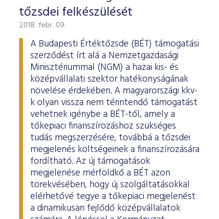
tőzsdei felkészülését
2018. febr. 09.
A Budapesti Értéktőzsde (BÉT) támogatási
szerződést írt alá a Nemzetgazdasági
Minisztériummal (NGM) a hazai kis- és
középvállalati szektor hatékonyságának
növelése érdekében. A magyarországi kkv-
k olyan vissza nem térintendő támogatást
vehetnek igénybe a BÉT-től, amely a
tőkepiaci finanszírozáshoz szükséges
tudás megszerzésére, továbbá a tőzsdei
megjelenés költségeinek a finanszírozására
fordítható. Az új támogatások
megjelenése mérföldkő a BÉT azon
törekvésében, hogy új szolgáltatásokkal
elérhetővé tegye a tőkepiaci megjelenést
a dinamikusan fejlődő középvállalatok