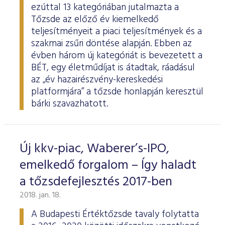
ezúttal 13 kategóriában jutalmazta a
Tőzsde az előző év kiemelkedő
teljesítményeit a piaci teljesítmények és a
szakmai zsűri döntése alapján. Ebben az
évben három új kategóriát is bevezetett a
BÉT, egy életműdíjat is átadtak, ráadásul
az „év hazairészvény-kereskedési
platformjára” a tőzsde honlapján keresztül
bárki szavazhatott.
Új kkv-piac, Waberer’s-IPO,
emelkedő forgalom – Így haladt
a tőzsdefejlesztés 2017-ben
2018. jan. 18.
A Budapesti Értéktőzsde tavaly folytatta