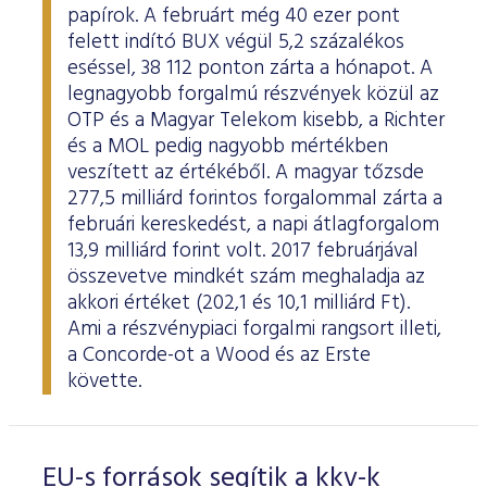
papírok. A februárt még 40 ezer pont
felett indító BUX végül 5,2 százalékos
eséssel, 38 112 ponton zárta a hónapot. A
legnagyobb forgalmú részvények közül az
OTP és a Magyar Telekom kisebb, a Richter
és a MOL pedig nagyobb mértékben
veszített az értékéből. A magyar tőzsde
277,5 milliárd forintos forgalommal zárta a
februári kereskedést, a napi átlagforgalom
13,9 milliárd forint volt. 2017 februárjával
összevetve mindkét szám meghaladja az
akkori értéket (202,1 és 10,1 milliárd Ft).
Ami a részvénypiaci forgalmi rangsort illeti,
a Concorde-ot a Wood és az Erste
követte.
EU-s források segítik a kkv-k