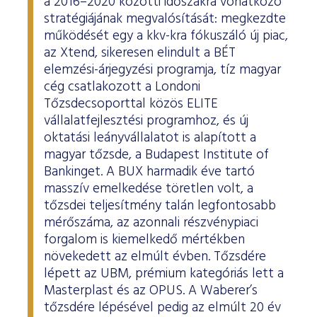
a 2016–2020 közötti időszakra vonatkozó
stratégiájának megvalósítását: megkezdte
működését egy a kkv-kra fókuszáló új piac,
az Xtend, sikeresen elindult a BÉT
elemzési-árjegyzési programja, tíz magyar
cég csatlakozott a Londoni
Tőzsdecsoporttal közös ELITE
vállalatfejlesztési programhoz, és új
oktatási leányvállalatot is alapított a
magyar tőzsde, a Budapest Institute of
Bankinget. A BUX harmadik éve tartó
masszív emelkedése töretlen volt, a
tőzsdei teljesítmény talán legfontosabb
mérőszáma, az azonnali részvénypiaci
forgalom is kiemelkedő mértékben
növekedett az elmúlt évben. Tőzsdére
lépett az UBM, prémium kategóriás lett a
Masterplast és az OPUS. A Waberer’s
tőzsdére lépésével pedig az elmúlt 20 év