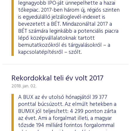
legnagyobb IPO-ját ünnepelhette a hazai
tőkepiac. 2017-ben három új, régiós szinten
is egyedülálló jelzáloglevél-indexet is
bevezetett a BÉT. Mindazonáltal 2017 a
BÉT számára leginkább a potenciális piacra
lépő középvállalatoknak tartott
bemutatkozókról és tárgyalásokról – a
kapcsolatépítésről – szólt.
Rekordokkal teli év volt 2017
2018. jan. 02.
A BUX az év utolsó hónapjától 39 377
ponttal búcsúzott. Az elmúlt hetekben a
BUMIX jól teljesített: 4 299 ponton zárta
az évet. Ami a forgalmat illeti, a magyar
tőzsde 194 milliárd forintos forgalommal