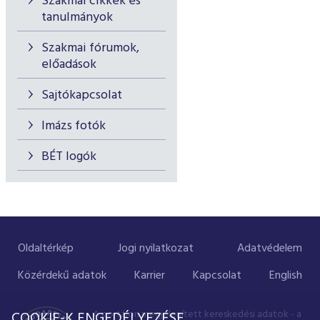
Szakmai cikkek és
tanulmányok
Szakmai fórumok,
előadások
Sajtókapcsolat
Imázs fotók
BÉT logók
Oldaltérkép
Jogi nyilatkozat
Adatvédelem
Közérdekű adatok
Karrier
Kapcsolat
English
A portálon megjelenített kereskedési adatok - a
COOKIE-K ENGEDÉLYEZÉSE