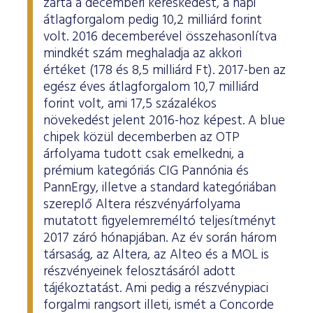
zárta a decemberi kereskedést, a napi
átlagforgalom pedig 10,2 milliárd forint
volt. 2016 decemberével összehasonlítva
mindkét szám meghaladja az akkori
értéket (178 és 8,5 milliárd Ft). 2017-ben az
egész éves átlagforgalom 10,7 milliárd
forint volt, ami 17,5 százalékos
növekedést jelent 2016-hoz képest. A blue
chipek közül decemberben az OTP
árfolyama tudott csak emelkedni, a
prémium kategóriás CIG Pannónia és
PannErgy, illetve a standard kategóriában
szereplő Altera részvényárfolyama
mutatott figyelemreméltó teljesítményt
2017 záró hónapjában. Az év során három
társaság, az Altera, az Alteo és a MOL is
részvényeinek felosztásáról adott
tájékoztatást. Ami pedig a részvénypiaci
forgalmi rangsort illeti, ismét a Concorde