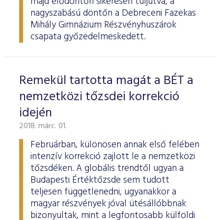
majd elődöntőn sikeresen túljutva, a
nagyszabású döntőn a Debreceni Fazekas
Mihály Gimnázium Részvényhuszárok
csapata győzedelmeskedett.
Remekül tartotta magát a BÉT a
nemzetközi tőzsdei korrekció
idején
2018. márc. 01.
Februárban, különösen annak első felében
intenzív korrekció zajlott le a nemzetközi
tőzsdéken. A globális trendtől ugyan a
Budapesti Értéktőzsde sem tudott
teljesen függetlenedni, ugyanakkor a
magyar részvények jóval ütésállóbbnak
bizonyultak, mint a legfontosabb külföldi