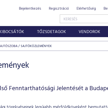
Bejelentkezés
Regisztráció
Elérhetőség
Be
KIBOCSÁTÓK
TŐZSDETAGOK
VENDOROK
SAJTÓSZOBA
SAJTÓKÖZLEMÉNYEK
lemények
ső Fenntarthatósági Jelentését a Budap
ági törekvéseinek legújabb mérföldköveként bemutatta