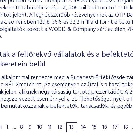
318 ponton zárta a hónapot. A részvénypiac összforgal
ekedett februárhoz képest, 206 milliárd forintot tett k
orintot jelent. A legnépszerűbb részvényeknek az OTP Ba
k, sorrendben 129,8, 36,6 és 32,2 milliárd forint értékű
zolgáltatók között a WOOD & Company zárt az élen, ők
.
ztak a feltörekvő vállalatok és a befektet
keretein belül
 alkalommal rendezte meg a Budapesti Értéktőzsde zá
 a BÉT Xmatch-et. Az eseményen ezúttal is a hazai tők
ak jelen, akiknek négy társaság tartott prezentációt. 
megszervezett eseménnyel a BÉT lehetőséget nyújt a f
 bemutatkozzanak a befektetők, tanácsadók, és egyéb é
1
...
8
9
10
11
12
13
14
15
16
17
18