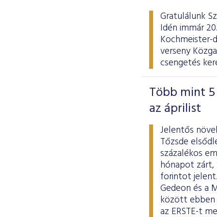
Gratulálunk Sz
Idén immár 20.
Kochmeister-d
verseny Közgaz
csengetés kere
Több mint 5 
az áprilist
Jelentős növe
Tőzsde elsődle
százalékos eme
hónapot zárt, 
forintot jelen
Gedeon és a MO
között ebben 
az ERSTE-t me