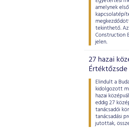
Egyetértési me
amelynek elsőd
kapcsolatépít
megkezdődött 
tekinthető. Az
Construction B
jelen.
27 hazai köz
Értéktőzsde 
Elindult a Bud
kidolgozott mi
hazai középvál
eddig 27 közép
tanácsadói kö
tanácsadási p
jutottak, össz