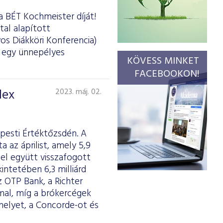
a BÉT Kochmeister díját!
tal alapított
os Diákköri Konferencia)
d egy ünnepélyes
KÖVESS MINKET
FACEBOOKON!
dex
2023. máj. 02.
pesti Értéktőzsdén. A
az áprilist, amely 5,9
el együtt visszafogott
intetében 6,3 milliárd
z OTP Bank, a Richter
mmal, míg a brókercégek
elyet, a Concorde-ot és