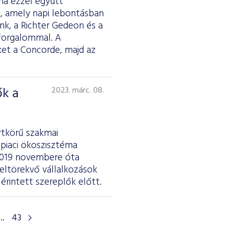
ma ezzel együtt
i, amely napi lebontásban
nk, a Richter Gedeon és a
 forgalommal. A
et a Concorde, majd az
ők a
2023. márc. 08.
rtkörű szakmai
epiaci ökoszisztéma
A 2019 novembere óta
eltörekvő vállalkozások
rintett szereplők előtt.
...
43