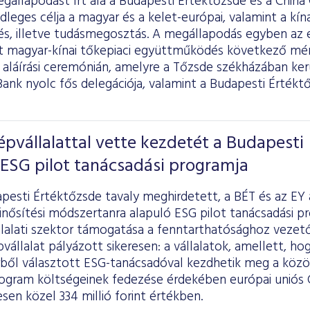
gállapodást írt alá a Budapesti Értéktőzsde és a China
leges célja a magyar és a kelet-európai, valamint a kín
és, illetve tudásmegosztás. A megállapodás egyben az
magyar-kínai tőkepiaci együttműködés következő mér
 aláírási ceremónián, amelyre a Tőzsde székházában kerü
ank nyolc fős delegációja, valamint a Budapesti Értékt
épvállalattal vette kezdetét a Budapesti
ESG pilot tanácsadási programja
apesti Értéktőzsde tavaly meghirdetett, a BÉT és az EY
nősítési módszertanra alapuló ESG pilot tanácsadási pr
lalati szektor támogatása a fenntarthatósághoz vezető
vállalat pályázott sikeresen: a vállalatok, amellett, hog
rből választott ESG-tanácsadóval kezdhetik meg a közö
rogram költségeinek fedezése érdekében európai uniós
esen közel 334 millió forint értékben.