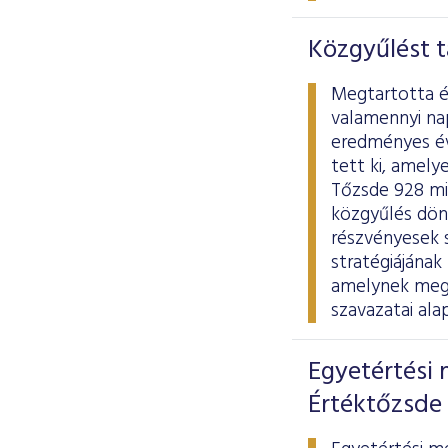
Közgyűlést t
Megtartotta é
valamennyi na
eredményes éve
tett ki, amely
Tőzsde 928 mil
közgyűlés dönt
részvényesek s
stratégiájának
amelynek megv
szavazatai ala
Egyetértési 
Értéktőzsde 