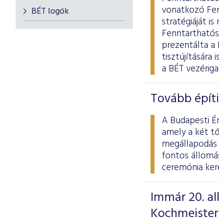
vonatkozó Fen
BÉT logók
stratégiáját i
Fenntarthatós
prezentálta a
tisztújítására
a BÉT vezériga
Tovább építi
A Budapesti É
amely a két t
megállapodás e
fontos állomá
ceremónia kere
Immár 20. al
Kochmeister-