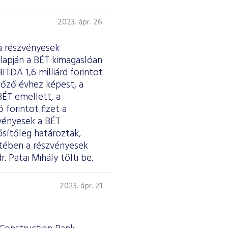
2023. ápr. 26.
a részvényesek
lapján a BÉT kimagaslóan
ITDA 1,6 milliárd forintot
előző évhez képest, a
BÉT emellett, a
forintot fizet a
zvényesek a BÉT
ősítőleg határoztak,
etében a részvényesek
. Patai Mihály tölti be.
2023. ápr. 21.