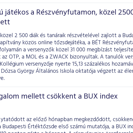
 játékos a Részvényfutamon, közel 250
ett
özel 2 500 diák és tanáraik részvételével zajlott a Bud
lapítvány közös online tőzsdejátéka, a BÉT Részvényfu
folyamán a versenyzők közel 31 000 megbízást teljesít
 az OTP, a MOL és a ZWACK bizonyultak. A tanulók verse
Kollégium versenyzője nyerte 15,13 százalékos hozamáv
 Dózsa György Általános Iskola oktatója végzett az élen
e.
galom mellett csökkent a BUX index
lytatódott az előző hónapban megkezdődött, csökkenő
a Budapesti Értéktőzsde első számú mutatója, a BUX in