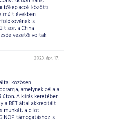
 Construction Bank,
ai tőkepiacok közötti
 elmúlt években
földkövének is
lt sor, a China
őzsde vezetői voltak
2023. ápr. 17.
 által közösen
ogramja, amelynek célja a
 úton. A kiírás keretében
y a BÉT által akkreditált
s munkát, a pilot
 GINOP támogatáshoz is