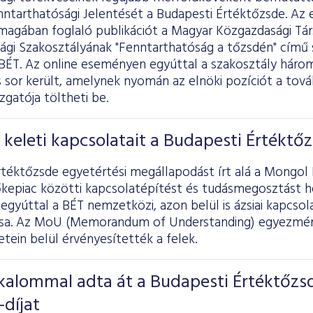
ntarthatósági Jelentését a Budapesti Értéktőzsde. Az
s magában foglaló publikációt a Magyar Közgazdasági Tá
ági Szakosztályának "Fenntarthatóság a tőzsdén" című 
 BÉT. Az online eseményen egyúttal a szakosztály hár
 is sor került, amelynek nyomán az elnöki pozíciót a tov
zgatója töltheti be.
 keleti kapcsolatait a Budapesti Értéktő
rtéktőzsde egyetértési megállapodást írt alá a Mongol
őkepiac közötti kapcsolatépítést és tudásmegosztást he
gyúttal a BÉT nemzetközi, azon belül is ázsiai kapcso
sa. Az MoU (Memorandum of Understanding) egyezményt
tein belül érvényesítették a felek.
kalommal adta át a Budapesti Értéktőzs
díjat