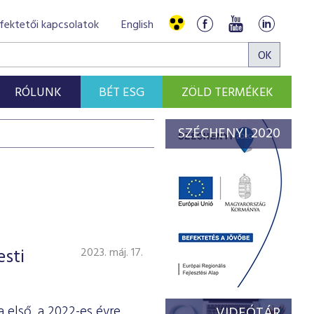
fektetői kapcsolatok
English
RÓLUNK
BÉT ESG
ZÖLD TERMÉKEK
SZÉCHENYI 2020
esti
2023. máj. 17.
 első, a 2022-es évre
VIDEÓTÁR