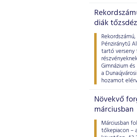
Rekordszámú
diák tőzsdéz
Rekordszámú, k
Pénziránytű A
tartó verseny 
részvényeknek
Gimnázium és 
a Dunaújvárosi
hozamot elérv
Növekvő for
márciusban
Márciusban fo
tőkepiacon – 