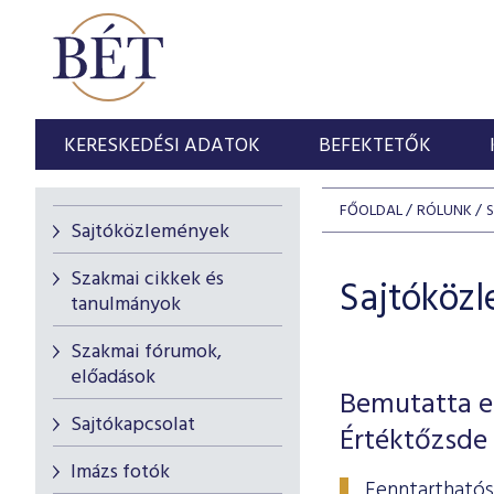
KERESKEDÉSI ADATOK
BEFEKTETŐK
FŐOLDAL
RÓLUNK
Sajtóközlemények
Szakmai cikkek és
Sajtóköz
tanulmányok
Szakmai fórumok,
előadások
Bemutatta el
Sajtókapcsolat
Értéktőzsde
Imázs fotók
Fenntarthatós