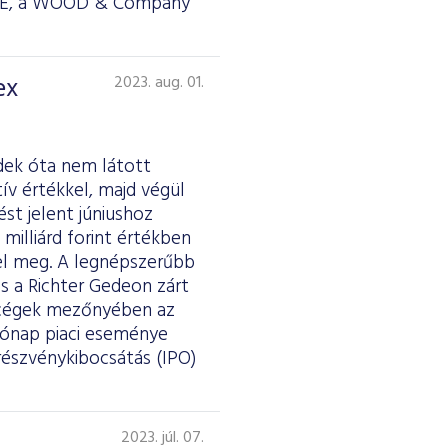
RSTE, a WOOD & Company
ex
2023. aug. 01.
dek óta nem látott
tív értékkel, majd végül
st jelent júniushoz
milliárd forint értékben
elel meg. A legnépszerűbb
s a Richter Gedeon zárt
kercégek mezőnyében az
hónap piaci eseménye
részvénykibocsátás (IPO)
2023. júl. 07.