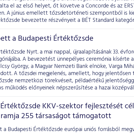
lta el az első helyet, őt követve a Concorde és az ERS
en. A június emellett tőzsdetörténeti szempontból is k
éktőzsde bevezette részvényeit a BÉT Standard kategóri
ett a Budapesti Értéktőzsde
téktőzsde Nyrt. a mai nappal, újraalapításának 33. évfo
góriájába. A bevezetést ünnepélyes ceremónia kísérte 
csy György, a Magyar Nemzeti Bank elnöke, Varga Mihál
ott. A tőzsdei megjelenés, amellett, hogy jelentősen t
őzsde nemzetközi törekvéseit, példaértékű jelentőséggel
nos működés előnyeinek népszerűsítése a hazai középvál
Értéktőzsde KKV-szektor fejlesztését cé
ramja 255 társaságot támogatott
t a Budapesti Értéktőzsde európai uniós forrásból megv