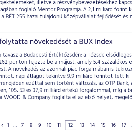
rojektelemeket, illetve a részvénybevezetésekhez kapc
agában foglaló Mentor Programja. A 2,1 milliárd forin
a BÉT 255 hazai tulajdonú középvállalat fejlődését é
folytatta növekedését a BUX Index
a tavasz a Budapesti Értéktőzsdén: a Tőzsde elsődlege
262 ponton fejezte be a májust, amely 5,4 százalékos e
est. A növekedés az azonnali piac forgalmában is tükrö
rintot, napi átlagot tekintve 9,9 milliárd forintot tett k
rrendjében ezúttal sem történt változás, az OTP Bank, 
en, 105, 53 és 37,9 milliárd értékű forgalommal, míg a
 a WOOD & Company foglalta el az első helyet, megelő
1
...
7
8
9
10
11
12
13
14
15
16
17
.