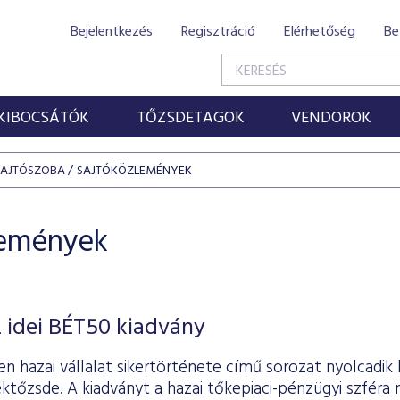
Bejelentkezés
Regisztráció
Elérhetőség
Be
KIBOCSÁTÓK
TŐZSDETAGOK
VENDOROK
SAJTÓSZOBA
SAJTÓKÖZLEMÉNYEK
lemények
 idei BÉT50 kiadvány
n hazai vállalat sikertörténete című sorozat nyolcadik 
ktőzsde. A kiadványt a hazai tőkepiaci-pénzügyi szféra