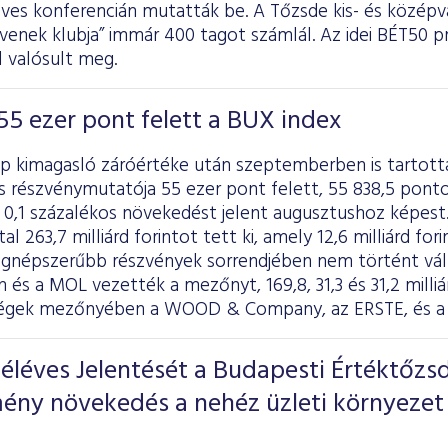
éves konferencián mutatták be. A Tőzsde kis- és középv
enek klubja” immár 400 tagot számlál. Az idei BÉT50 pr
 valósult meg.
55 ezer pont felett a BUX index
p kimagasló záróértéke után szeptemberben is tartotta
s részvénymutatója 55 ezer pont felett, 55 838,5 pont
0,1 százalékos növekedést jelent augusztushoz képest.
l 263,7 milliárd forintot tett ki, amely 12,6 milliárd for
legnépszerűbb részvények sorrendjében nem történt vál
 és a MOL vezették a mezőnyt, 169,8, 31,3 és 31,2 milli
égek mezőnyében a WOOD & Company, az ERSTE, és a C
éléves Jelentését a Budapesti Értéktőzs
ény növekedés a nehéz üzleti környezet