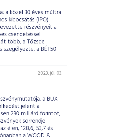
a: a közel 30 éves múltra
ános kibocsátás (IPO)
bevezette részvényeit a
lyes csengetéssel
ját több, a Tőzsde
s szegélyezte, a BÉT50
2023. júl. 03.
részvénymutatója, a BUX
lkedést jelent a
en 230 milliárd forintot,
észvények sorrendje
z élen, 128,6, 53,7 és
si hónapban a WOOD &