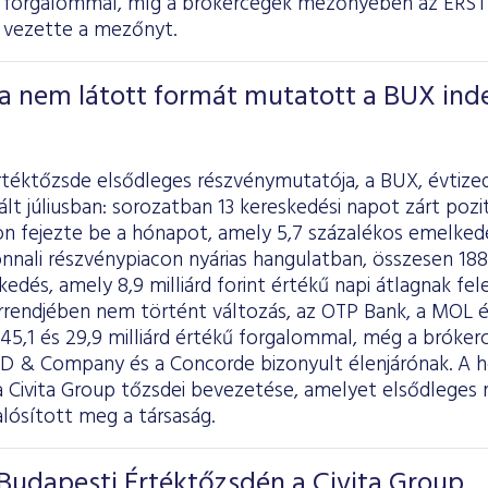
kű forgalommal, míg a brókercégek mezőnyében az E
 vezette a mezőnyt.
a nem látott formát mutatott a BUX ind
rtéktőzsde elsődleges részvénymutatója, a BUX, évtize
ált júliusban: sorozatban 13 kereskedési napot zárt pozi
n fejezte be a hónapot, amely 5,7 százalékos emelkedé
nnali részvénypiacon nyárias hangulatban, összesen 188 
skedés, amely 8,9 milliárd forint értékű napi átlagnak f
rrendjében nem történt változás, az OTP Bank, a MOL é
, 45,1 és 29,9 milliárd értékű forgalommal, még a bró
 & Company és a Concorde bizonyult élenjárónak. A 
a Civita Group tőzsdei bevezetése, amelyet elsődleges 
lósított meg a társaság.
Budapesti Értéktőzsdén a Civita Group