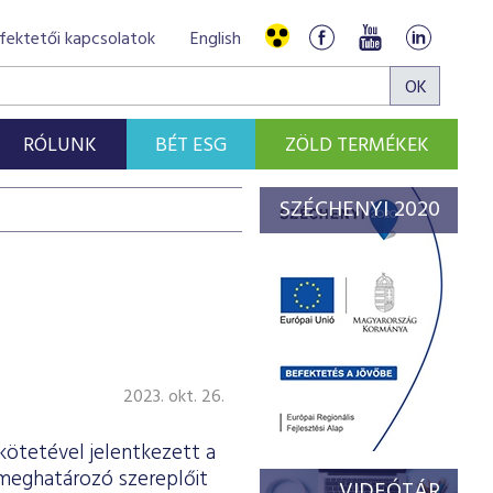
fektetői kapcsolatok
English
RÓLUNK
BÉT ESG
ZÖLD TERMÉKEK
SZÉCHENYI 2020
2023. okt. 26.
kötetével jelentkezett a
 meghatározó szereplőit
VIDEÓTÁR