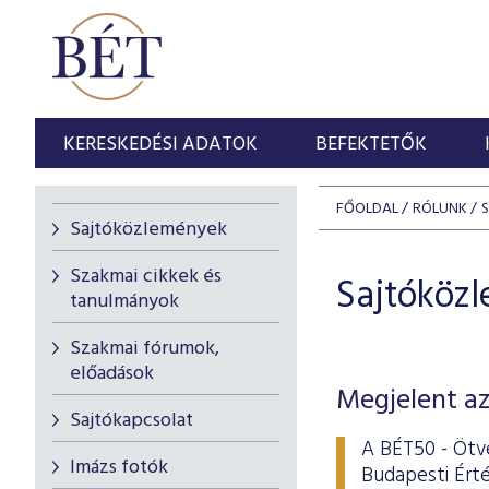
KERESKEDÉSI ADATOK
BEFEKTETŐK
FŐOLDAL
RÓLUNK
Sajtóközlemények
Szakmai cikkek és
Sajtóköz
tanulmányok
Szakmai fórumok,
előadások
Megjelent az
Sajtókapcsolat
A BÉT50 - Ötve
Imázs fotók
Budapesti Érté