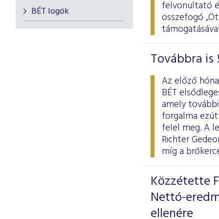
felvonultató 
BÉT logók
összefogó „Ötv
támogatásával
Továbbra is 
Az előző hóna
BÉT elsődlege
amely további 
forgalma ezútta
felel meg. A 
Richter Gedeon
míg a brókerc
Közzétette F
Nettó-eredm
ellenére