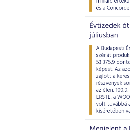
milliárd érté
és a Concorde
Évtizedek ót
júliusban
A Budapesti É
szériát produk
53 375,9 ponto
képest. Az azo
zajlott a kere
részvények so
az élen, 100,9
ERSTE, a WOOD
volt továbbá 
kíséretében va
Megjelent a 