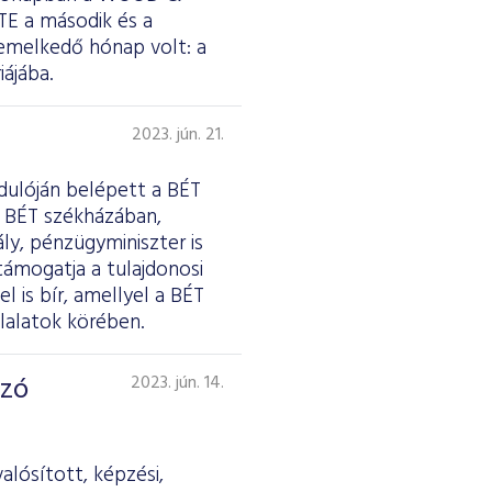
TE a második és a
iemelkedő hónap volt: a
ájába.
2023. jún. 21.
rdulóján belépett a BÉT
a BÉT székházában,
y, pénzügyminiszter is
ámogatja a tulajdonosi
 is bír, amellyel a BÉT
lalatok körében.
lzó
2023. jún. 14.
alósított, képzési,