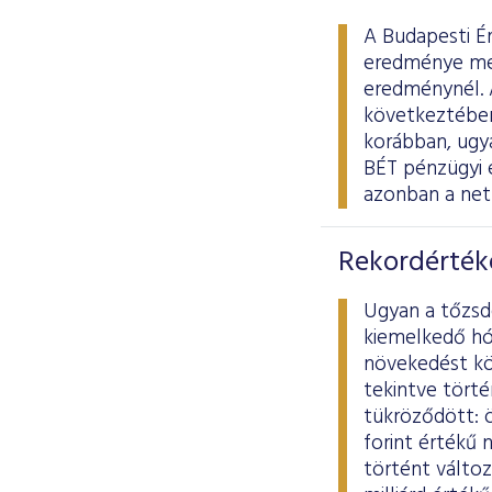
A Budapesti É
eredménye meg
eredménynél. 
következtében 
korábban, ugya
BÉT pénzügyi 
azonban a net
Rekordérték
Ugyan a tőzsd
kiemelkedő hó
növekedést kö
tekintve törté
tükröződött: ö
forint értékű
történt változ