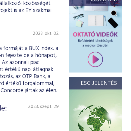
állalkozói közösségét
ojekt is az EY szakmai
2023. okt. 02.
 formáját a BUX index: a
on fejezte be a hónapot,
 Az azonnali piac
int értékű napi átlagnak
tozás, az OTP Bank, a
ESG JELENTÉS
árd értékű forgalommal,
oncorde jártak az élen.
de:
2023. szept. 29.