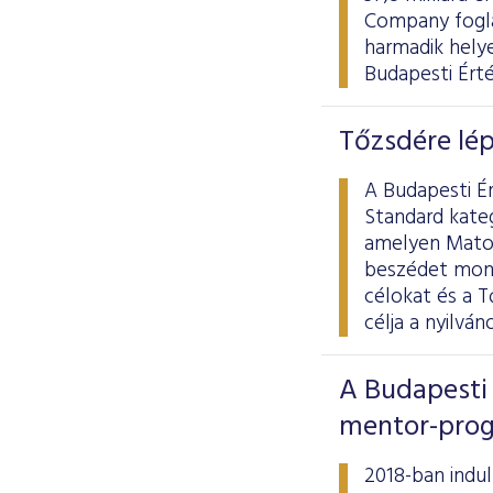
Company fogla
harmadik hely
Budapesti Ért
Tőzsdére lép
A Budapesti Ér
Standard kate
amelyen Matol
beszédet mond
célokat és a T
célja a nyilvá
A Budapesti 
mentor-prog
2018-ban indul