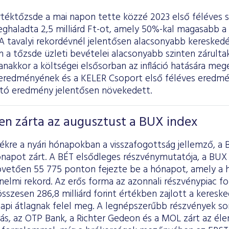
rtéktőzsde a mai napon tette közzé 2023 első féléves 
haladta 2,5 milliárd Ft-ot, amely 50%-kal magasabb a 
A tavalyi rekordévnél jelentősen alacsonyabb keresked
a tőzsde üzleti bevételei alacsonyabb szinten zárultak
nakkor a költségei elsősorban az infláció hatására me
eredményének és a KELER Csoport első féléves ered
tó eredmény jelentősen növekedett.
en zárta az augusztust a BUX index
ékre a nyári hónapokban a visszafogottság jellemző, a 
napot zárt. A BÉT elsődleges részvénymutatója, a BUX 
vetően 55 775 ponton fejezte be a hónapot, amely a h
nelmi rekord. Az erős forma az azonnali részvénypiac f
sszesen 286,8 milliárd forint értékben zajlott a keresked
 napi átlagnak felel meg. A legnépszerűbb részvények s
ás, az OTP Bank, a Richter Gedeon és a MOL zárt az élen,