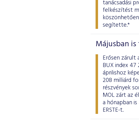
tanácsadási p
felkészítést m
köszönhetően 
segítette.*
Májusban is 
Erősen zárult 
BUX index 47 
áprilishoz kép
208 milliárd fo
részvények so
MOL zárt az él
a hónapban is
ERSTE-t.