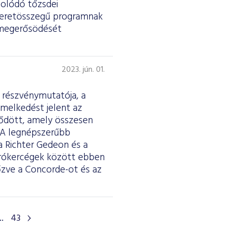
solódó tőzsdei
t keretösszegű programnak
s megerősödését
2023. jún. 01.
s részvénymutatója, a
melkedést jelent az
ződött, amely összesen
i. A legnépszerűbb
a Richter Gedeon és a
 brókercégek között ebben
zve a Concorde-ot és az
..
43