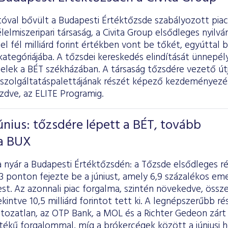
óval bővült a Budapesti Értéktőzsde szabályozott piac
élelmiszeripari társaság, a Civita Group elsődleges nyilv
l fél milliárd forint értékben vont be tőkét, egyúttal 
ategóriájába. A tőzsdei kereskedés elindítását ünnepé
felek a BÉT székházában. A társaság tőzsdére vezető út
i szolgáltatáspalettájának részét képező kezdeményezé
zdve, az ELITE Programig.
únius: tőzsdére lépett a BÉT, tovább
a BUX
 a nyár a Budapesti Értéktőzsdén: a Tőzsde elsődleges 
3 ponton fejezte be a júniust, amely 6,9 százalékos eme
t. Az azonnali piac forgalma, szintén növekedve, összes
ekintve 10,5 milliárd forintot tett ki. A legnépszerűbb r
ltozatlan, az OTP Bank, a MOL és a Richter Gedeon zárt a
 értékű forgalommal, míg a brókercégek között a júniu