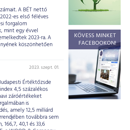
számait. A BÉT nettó
2022-es első féléves
ési forgalom
, mint egy évvel
KÖVESS MINKET
gemelkedtek 2023-ra. A
FACEBOOKON!
ményének köszönhetően
2023. szept. 01.
Budapesti Értéktőzsde
index 4,5 százalékos
avi záróértékeket
orgalmában is
és, amely 12,5 milliárd
orrendjében továbbra sem
 166,7, 40,1 és 33,6