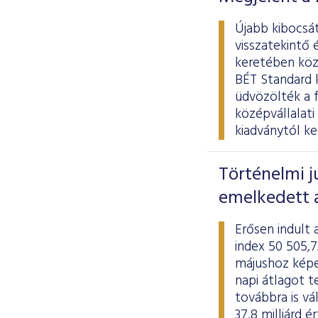
Újabb kibocsát
visszatekintő 
keretében köze
BÉT Standard k
üdvözölték a 
középvállalat
kiadványtól ke
Történelmi j
emelkedett 
Erősen indult
index 50 505,7
májushoz képes
napi átlagot t
továbbra is vá
37,8 milliárd