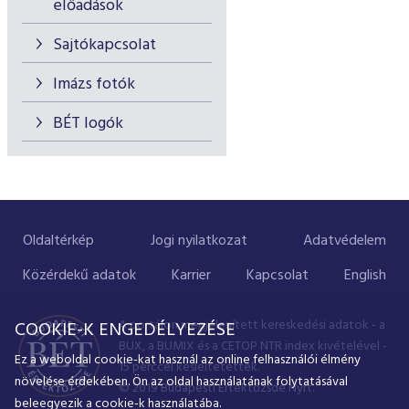
előadások
Sajtókapcsolat
Imázs fotók
BÉT logók
Oldaltérkép
Jogi nyilatkozat
Adatvédelem
Közérdekű adatok
Karrier
Kapcsolat
English
A portálon megjelenített kereskedési adatok - a
COOKIE-K ENGEDÉLYEZÉSE
BUX, a BUMIX és a CETOP NTR index kivételével -
Ez a weboldal cookie-kat használ az online felhasználói élmény
15 perccel késleltetettek.
növelése érdekében. Ön az oldal használatának folytatásával
© 2019 Budapesti Értéktőzsde Nyrt.
beleegyezik a cookie-k használatába.