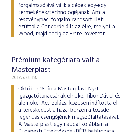
forgalmazójává válik a cégek egy-egy
termékének/technológiájának. Ami a
részvénypiaci forgalmi rangsort illeti,
ezúttal a Concorde állt az élre, melyet a
Wood, majd pedig az Erste követett.
Prémium kategóriára vált a
Masterplast
2017. okt. 18.
Október 18-án a Masterplast Nyrt.
Igazgatótanácsának elnöke, Tibor Dávid, és
alelnöke, Ács Balázs, közösen indította el
a kereskedést a hazai börzén a tőzsde
legendás csengőjének megszólaltatásával.
A Masterplast egy nappal korábban a
Budapesti Értéktőzsde (BÉT) határozata