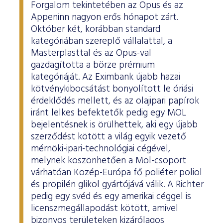
Forgalom tekintetében az Opus és az
Appeninn nagyon erős hónapot zárt.
Október két, korábban standard
kategóriában szereplő vállalattal, a
Masterplasttal és az Opus-val
gazdagította a börze prémium
kategóriáját. Az Eximbank újabb hazai
kötvénykibocsátást bonyolított le óriási
érdeklődés mellett, és az olajipari papírok
iránt lelkes befektetők pedig egy MOL
bejelentésnek is örülhettek, aki egy újabb
szerződést kötött a világ egyik vezető
mérnöki-ipari-technológiai cégével,
melynek köszönhetően a Mol-csoport
várhatóan Közép-Európa fő poliéter poliol
és propilén glikol gyártójává válik. A Richter
pedig egy svéd és egy amerikai céggel is
licenszmegállapodást kötött, amivel
bizonyos területeken kizárólagos