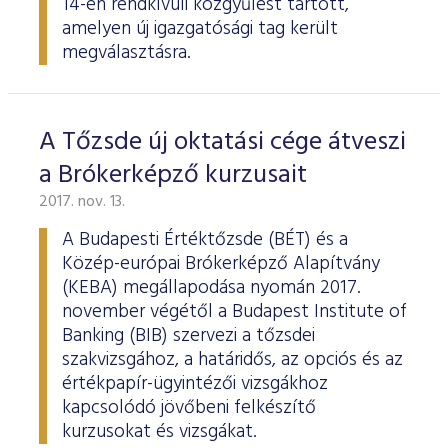
14-én rendkívüli közgyűlést tartott,
amelyen új igazgatósági tag került
megválasztásra.
A Tőzsde új oktatási cége átveszi
a Brókerképző kurzusait
2017. nov. 13.
A Budapesti Értéktőzsde (BÉT) és a
Közép-európai Brókerképző Alapítvány
(KEBA) megállapodása nyomán 2017.
november végétől a Budapest Institute of
Banking (BIB) szervezi a tőzsdei
szakvizsgához, a határidős, az opciós és az
értékpapír-ügyintézői vizsgákhoz
kapcsolódó jövőbeni felkészítő
kurzusokat és vizsgákat.