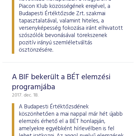
ESG Útmutató
Piacon Klub közösségének erejével, a
Budapesti Értéktőzsde Zrt. szakmai
tapasztalatával, valamint hiteles, a
versenyképesség fokozása iránt elhivatott
szószólók bevonásával törekszenek
pozitív irányú szemléletváltás
ösztönzésére.
A BIF bekerült a BÉT elemzési
programjába
2017. dec. 18.
A Budapesti Értéktőzsdének
köszönhetően a mai nappal már hét újabb
elemzés érhető el a BÉT honlapján,
amelyekre egyébként hírlevélben is fel