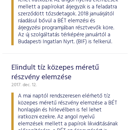
lehet iratkozni. Az angol nyelvű elemzések
mellett a papírokat árjegyzik is a feladatra
szerződött tőzsdetagok. 2018 januárjától
ráadásul bővül a BÉT elemzési és
árjegyzési programjában résztvevők köre.
Az új szolgáltatás térképére januártól a
Budapesti Ingatlan Nyrt. (BIF) is felkerül.
Elindult tíz közepes méretű
részvény elemzése
2017. dec. 12.
A mai naptól rendszeresen elérhető tíz
közepes méretű részvény elemzése a BÉT
honlapján és hírlevélben is fel lehet
iratkozni ezekre. Az angol nyelvű
elemzések mellett a papírok likviditásának