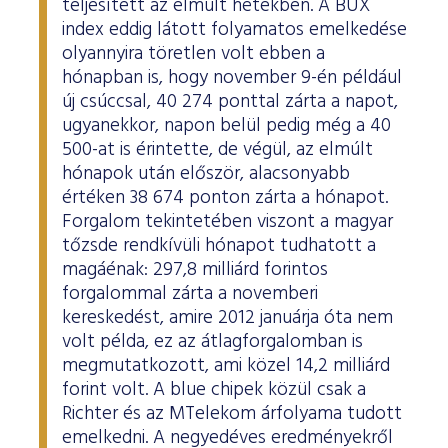
teljesített az elmúlt hetekben. A BUX
index eddig látott folyamatos emelkedése
olyannyira töretlen volt ebben a
hónapban is, hogy november 9-én például
új csúccsal, 40 274 ponttal zárta a napot,
ugyanekkor, napon belül pedig még a 40
500-at is érintette, de végül, az elmúlt
hónapok után először, alacsonyabb
értéken 38 674 ponton zárta a hónapot.
Forgalom tekintetében viszont a magyar
tőzsde rendkívüli hónapot tudhatott a
magáénak: 297,8 milliárd forintos
forgalommal zárta a novemberi
kereskedést, amire 2012 januárja óta nem
volt példa, ez az átlagforgalomban is
megmutatkozott, ami közel 14,2 milliárd
forint volt. A blue chipek közül csak a
Richter és az MTelekom árfolyama tudott
emelkedni. A negyedéves eredményekről