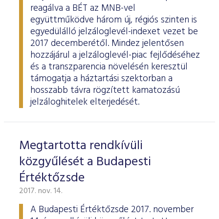
reagálva a BÉT az MNB-vel
együttműködve három új, régiós szinten is
egyedülálló jelzáloglevél-indexet vezet be
2017 decemberétől. Mindez jelentősen
hozzájárul a jelzáloglevél-piac fejlődéséhez
és a transzparencia növelésén keresztül
támogatja a háztartási szektorban a
hosszabb távra rögzített kamatozású
jelzáloghitelek elterjedését.
Megtartotta rendkívüli
közgyűlését a Budapesti
Értéktőzsde
2017. nov. 14.
A Budapesti Értéktőzsde 2017. november