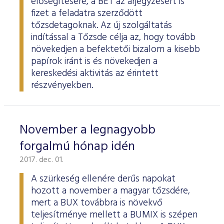
elősegítésére, a BÉT az árjegyzésért is
fizet a feladatra szerződött
tőzsdetagoknak. Az új szolgáltatás
indítással a Tőzsde célja az, hogy tovább
növekedjen a befektetői bizalom a kisebb
papírok iránt is és növekedjen a
kereskedési aktivitás az érintett
részvényekben.
November a legnagyobb
forgalmú hónap idén
2017. dec. 01.
A szürkeség ellenére derűs napokat
hozott a november a magyar tőzsdére,
mert a BUX továbbra is növekvő
teljesítménye mellett a BUMIX is szépen