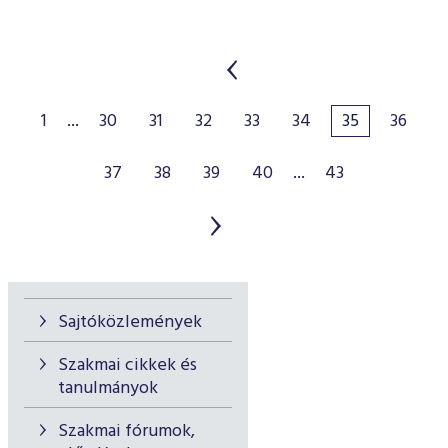
1
...
30
31
32
33
34
35
36
37
38
39
40
...
43
Sajtóközlemények
Szakmai cikkek és
tanulmányok
Szakmai fórumok,