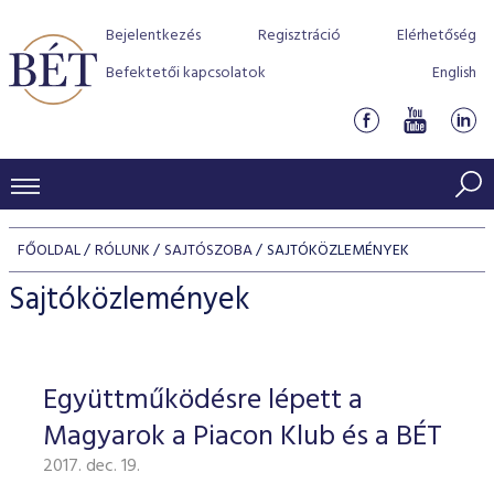
Bejelentkezés
Regisztráció
Elérhetőség
Befektetői kapcsolatok
English
KERESKEDÉSI ADATOK
FŐOLDAL
RÓLUNK
SAJTÓSZOBA
SAJTÓKÖZLEMÉNYEK
INDEXEK
BEFEKTETŐK
Sajtóközlemények
Részvényindexek
Piaci forgalom
Termékcsoportok
KIBOCSÁTÓK
Kötvényindexek
Kedvenc instrumentumok
Szabályozás
Indexek
Részvény és vállalati kötvény tőzsdei bevezetését támoga
Együttműködésre lépett a
TŐZSDETAGOK
Jelzáloglevél indexek
program
Azonnali Piac
Alkalmazott díjstruktúra
BÉT szabályzatok
Részvény szekció
Magyarok a Piacon Klub és a BÉT
Tőzsdetagok, üzletkötők
VENDOROK
Vállalati kötvény indexek
Származékos piac
BÉT Xtend - Részvénypiac egyszerűen
Részvények
Elszámolás
Befektetővédelem
2017. dec. 19.
Hitelpapír szekció
Útmutató a taggá váláshoz