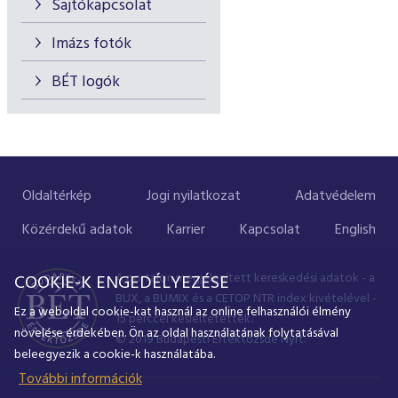
Sajtókapcsolat
Imázs fotók
BÉT logók
Oldaltérkép
Jogi nyilatkozat
Adatvédelem
Közérdekű adatok
Karrier
Kapcsolat
English
A portálon megjelenített kereskedési adatok - a
COOKIE-K ENGEDÉLYEZÉSE
BUX, a BUMIX és a CETOP NTR index kivételével -
Ez a weboldal cookie-kat használ az online felhasználói élmény
15 perccel késleltetettek.
növelése érdekében. Ön az oldal használatának folytatásával
© 2019 Budapesti Értéktőzsde Nyrt.
beleegyezik a cookie-k használatába.
További információk