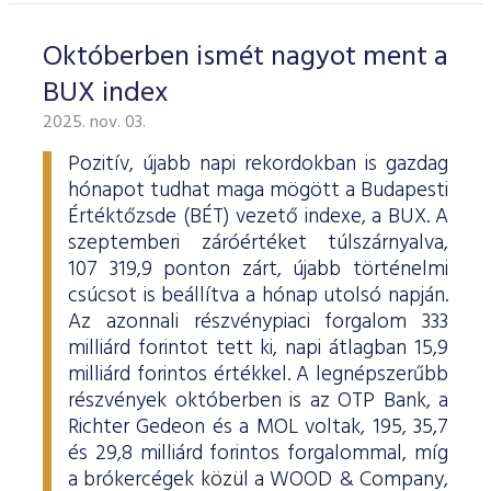
Októberben ismét nagyot ment a
BUX index
2025. nov. 03.
Pozitív, újabb napi rekordokban is gazdag
hónapot tudhat maga mögött a Budapesti
Értéktőzsde (BÉT) vezető indexe, a BUX. A
szeptemberi záróértéket túlszárnyalva,
107 319,9 ponton zárt, újabb történelmi
csúcsot is beállítva a hónap utolsó napján.
Az azonnali részvénypiaci forgalom 333
milliárd forintot tett ki, napi átlagban 15,9
milliárd forintos értékkel. A legnépszerűbb
részvények októberben is az OTP Bank, a
Richter Gedeon és a MOL voltak, 195, 35,7
és 29,8 milliárd forintos forgalommal, míg
a brókercégek közül a WOOD & Company,