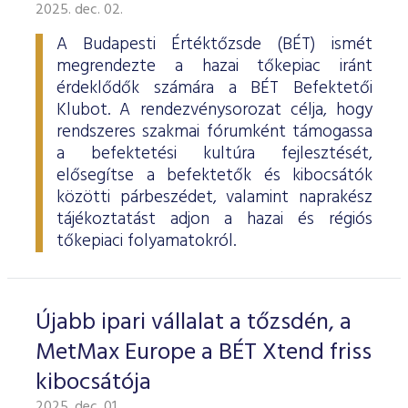
ESG Útmutató
2025. dec. 02.
A Budapesti Értéktőzsde (BÉT) ismét
megrendezte a hazai tőkepiac iránt
érdeklődők számára a BÉT Befektetői
Klubot. A rendezvénysorozat célja, hogy
rendszeres szakmai fórumként támogassa
a befektetési kultúra fejlesztését,
elősegítse a befektetők és kibocsátók
közötti párbeszédet, valamint naprakész
tájékoztatást adjon a hazai és régiós
tőkepiaci folyamatokról.
Újabb ipari vállalat a tőzsdén, a
MetMax Europe a BÉT Xtend friss
kibocsátója
2025. dec. 01.