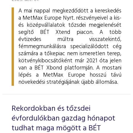
A mai nappal megkezdődött a kereskedés
a MetMax Europe Nyrt. részvényeivel a kis-
és középvállalatok tőzsdei megjelenését
segítő BÉT Xtend piacon. A több
évtizedes múltra visszatekintő,
fémmegmunkálásra specializálódott cég
számára a tőkepiac nem ismeretlen terep,
kötvénykibocsátóként már 2021 óta jelen
van a BÉT Xbond platformján. A mostani
lépés a MetMax Europe hosszú távú
növekedési stratégiájának újabb állomása.
Rekordokban és tőzsdei
évfordulókban gazdag hónapot
tudhat maga mögött a BÉT