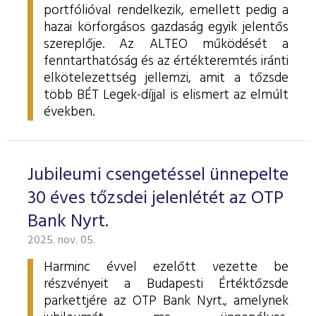
portfólióval rendelkezik, emellett pedig a
hazai körforgásos gazdaság egyik jelentős
szereplője. Az ALTEO működését a
fenntarthatóság és az értékteremtés iránti
elkötelezettség jellemzi, amit a tőzsde
több BÉT Legek-díjjal is elismert az elmúlt
években.
Jubileumi csengetéssel ünnepelte
30 éves tőzsdei jelenlétét az OTP
Bank Nyrt.
2025. nov. 05.
Harminc évvel ezelőtt vezette be
részvényeit a Budapesti Értéktőzsde
parkettjére az OTP Bank Nyrt., amelynek