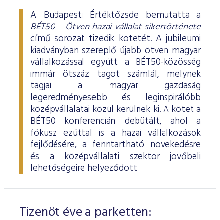
A Budapesti Értéktőzsde bemutatta a
BÉT50 – Ötven hazai vállalat sikertörténete
című sorozat tizedik kötetét. A jubileumi
kiadványban szereplő újabb ötven magyar
vállalkozással együtt a BÉT50-közösség
immár ötszáz tagot számlál, melynek
tagjai a magyar gazdaság
legeredményesebb és leginspirálóbb
középvállalatai közül kerülnek ki. A kötet a
BÉT50 konferencián debütált, ahol a
fókusz ezúttal is a hazai vállalkozások
fejlődésére, a fenntartható növekedésre
és a középvállalati szektor jövőbeli
lehetőségeire helyeződött.
Tizenöt éve a parketten: