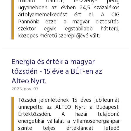
milliárd forintot, részvénye pedig
ugyanebben az évben 24,5 százalékos
árfolyamemelkedést ért el. A CIG
Pannónia ezzel a magyar biztosítási
szektor egyik legstabilabb hátterű,
közepes méretű szereplőjévé vált.
Energia és érték a magyar
tőzsdén - 15 éve a BÉT-en az
Alteo Nyrt.
2025. nov. 07.
Tőzsdei jelenlétének 15 éves jubileumát
ünnepelte az ALTEO Nyrt. a Budapesti
Értéktőzsdén. A hazai tulajdonú
energetikai vállalat a villamosenergia-ipar
szinte teljes értékláncát lefedő