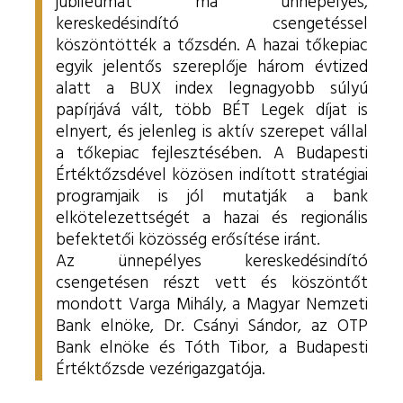
jubileumát ma ünnepélyes,
kereskedésindító csengetéssel
köszöntötték a tőzsdén. A hazai tőkepiac
egyik jelentős szereplője három évtized
alatt a BUX index legnagyobb súlyú
papírjává vált, több BÉT Legek díjat is
elnyert, és jelenleg is aktív szerepet vállal
a tőkepiac fejlesztésében. A Budapesti
Értéktőzsdével közösen indított stratégiai
programjaik is jól mutatják a bank
elkötelezettségét a hazai és regionális
befektetői közösség erősítése iránt.
Az ünnepélyes kereskedésindító
csengetésen részt vett és köszöntőt
mondott Varga Mihály, a Magyar Nemzeti
Bank elnöke, Dr. Csányi Sándor, az OTP
Bank elnöke és Tóth Tibor, a Budapesti
Értéktőzsde vezérigazgatója.