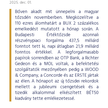
2025. dec. 01.
Bőven akadt mit ünnepelni a magyar
tőzsdén novemberben. Megközelítve a
110 ezres álomhatárt a BUX 2 százalékos
emelkedést mutatott a hónap során. A
Budapesti Értéktőzsde azonnali
részvénypiaci forgalma 437,5 milliárd
forintot tett ki, napi átlagban 21,9 milliárd
forintos értékkel. A legforgalmasabb
papírok sorrendben az OTP Bank, a Richter
Gedeon és a MOL voltak, a befektetési
szolgáltatók mezőnyében pedig a WOOD
& Company, a Concorde és az ERSTE jártak
az élen. A hónapot az új tőzsdei rekordok
mellett a jubileumi csengetések és a
tizedik alkalommal elkészített BÉT50
kiadvány tette emlékezetessé.