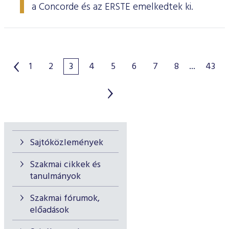
a Concorde és az ERSTE emelkedtek ki.
1
2
3
4
5
6
7
8
...
43
Sajtóközlemények
Szakmai cikkek és
tanulmányok
Szakmai fórumok,
előadások