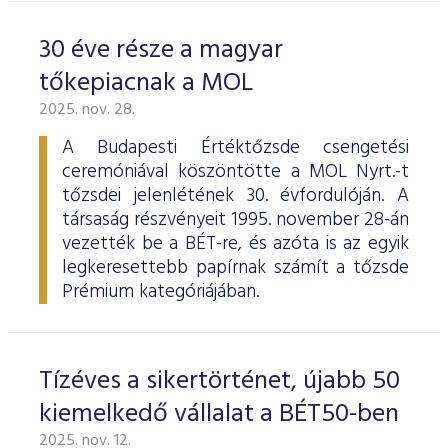
30 éve része a magyar
tőkepiacnak a MOL
2025. nov. 28.
A Budapesti Értéktőzsde csengetési
ceremóniával köszöntötte a MOL Nyrt.-t
tőzsdei jelenlétének 30. évfordulóján. A
társaság részvényeit 1995. november 28-án
vezették be a BÉT-re, és azóta is az egyik
legkeresettebb papírnak számít a tőzsde
Prémium kategóriájában.
Tízéves a sikertörténet, újabb 50
kiemelkedő vállalat a BÉT50-ben
2025. nov. 12.