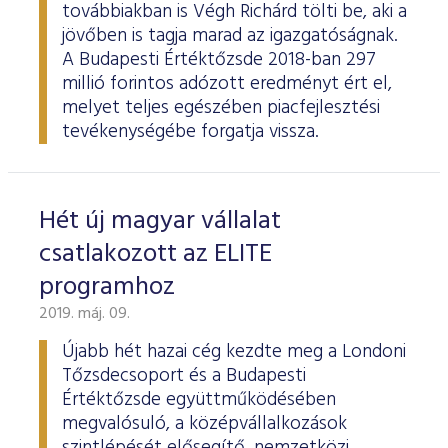
továbbiakban is Végh Richárd tölti be, aki a
jövőben is tagja marad az igazgatóságnak.
A Budapesti Értéktőzsde 2018-ban 297
millió forintos adózott eredményt ért el,
melyet teljes egészében piacfejlesztési
tevékenységébe forgatja vissza.
Hét új magyar vállalat
csatlakozott az ELITE
programhoz
2019. máj. 09.
Újabb hét hazai cég kezdte meg a Londoni
Tőzsdecsoport és a Budapesti
Értéktőzsde együttműködésében
megvalósuló, a középvállalkozások