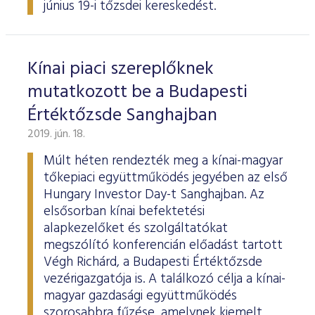
június 19-i tőzsdei kereskedést.
Kínai piaci szereplőknek
mutatkozott be a Budapesti
Értéktőzsde Sanghajban
2019. jún. 18.
Múlt héten rendezték meg a kínai-magyar
tőkepiaci együttműködés jegyében az első
Hungary Investor Day-t Sanghajban. Az
elsősorban kínai befektetési
alapkezelőket és szolgáltatókat
megszólító konferencián előadást tartott
Végh Richárd, a Budapesti Értéktőzsde
vezérigazgatója is. A találkozó célja a kínai-
magyar gazdasági együttműködés
szorosabbra fűzése, amelynek kiemelt