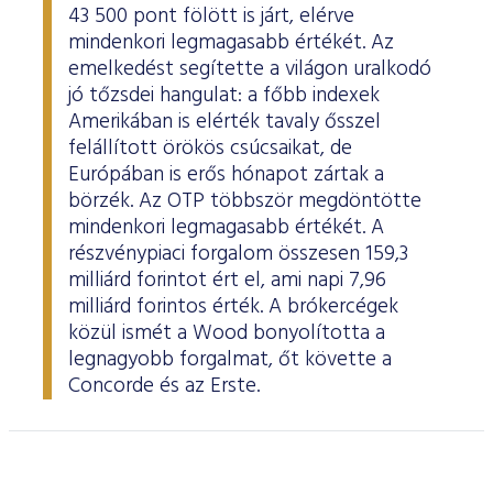
43 500 pont fölött is járt, elérve
mindenkori legmagasabb értékét. Az
emelkedést segítette a világon uralkodó
jó tőzsdei hangulat: a főbb indexek
Amerikában is elérték tavaly ősszel
felállított örökös csúcsaikat, de
Európában is erős hónapot zártak a
börzék. Az OTP többször megdöntötte
mindenkori legmagasabb értékét. A
részvénypiaci forgalom összesen 159,3
milliárd forintot ért el, ami napi 7,96
milliárd forintos érték. A brókercégek
közül ismét a Wood bonyolította a
legnagyobb forgalmat, őt követte a
Concorde és az Erste.