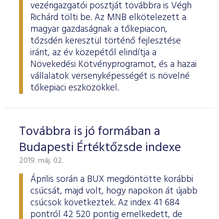
vezérigazgatói posztját továbbra is Végh
Richárd tölti be. Az MNB elkötelezett a
magyar gazdaságnak a tőkepiacon,
tőzsdén keresztül történő fejlesztése
iránt, az év közepétől elindítja a
Növekedési Kötvényprogramot, és a hazai
vállalatok versenyképességét is növelné
tőkepiaci eszközökkel.
Továbbra is jó formában a
Budapesti Értéktőzsde indexe
2019. máj. 02.
Április során a BUX megdöntötte korábbi
csúcsát, majd volt, hogy napokon át újabb
csúcsok következtek. Az index 41 684
pontról 42 520 pontig emelkedett, de