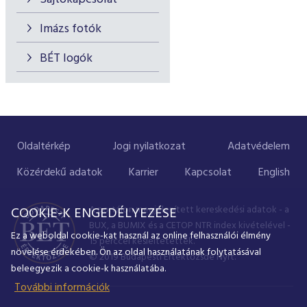
Imázs fotók
BÉT logók
Oldaltérkép
Jogi nyilatkozat
Adatvédelem
Közérdekű adatok
Karrier
Kapcsolat
English
A portálon megjelenített kereskedési adatok - a
COOKIE-K ENGEDÉLYEZÉSE
BUX, a BUMIX és a CETOP NTR index kivételével -
Ez a weboldal cookie-kat használ az online felhasználói élmény
15 perccel késleltetettek.
növelése érdekében. Ön az oldal használatának folytatásával
© 2019 Budapesti Értéktőzsde Nyrt.
beleegyezik a cookie-k használatába.
További információk