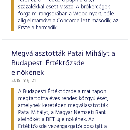
felét az OTP adta, a papír ára 5,1
százalékkal esett vissza. A brókercégek
forgalmi rangsorában a Wood nyert, tőle
alig elmaradva a Concorde lett második, az
Erste a harmadik.
Megválasztották Patai Mihályt a
Budapesti Értéktőzsde
elnökének
2019. máj. 21.
A Budapesti Értéktőzsde a mai napon
megtartotta éves rendes közgyűlését,
amelynek keretében megválasztották
Patai Mihályt, a Magyar Nemzeti Bank
alelnökét a BÉT új elnökének. Az
Értéktőzsde vezérigazgatói posztját a