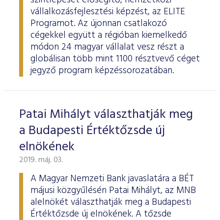
szintlépését elősegítő, nemzetközi
vállalkozásfejlesztési képzést, az ELITE
Programot. Az újonnan csatlakozó
cégekkel együtt a régióban kiemelkedő
módon 24 magyar vállalat vesz részt a
globálisan több mint 1100 résztvevő céget
jegyző program képzéssorozatában.
Patai Mihályt választhatják meg
a Budapesti Értéktőzsde új
elnökének
2019. máj. 03.
A Magyar Nemzeti Bank javaslatára a BÉT
májusi közgyűlésén Patai Mihályt, az MNB
alelnökét választhatják meg a Budapesti
Értéktőzsde új elnökének. A tőzsde