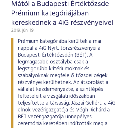
ESG Útmutató
Mától a Budapesti Értéktőzsde
Prémium kategóriájában
kereskednek a 4iG részvényeivel
2019. jún. 19.
Prémium kategóriába kerültek a mai
nappal a 4iG Nyrt. törzsrészvényei a
Budapesti Értéktőzsdén (BÉT). A
legmagasabb osztályba csak a
legszigorúbb kritériumoknak és
szabályoknak megfelelő tőzsdei cégek
részvényei kerülhetnek. Az átsorolást a
vállalat kezdeményezte, a szintlépés
feltételeit a vizsgálati időszakban
teljesítette a társaság. Jászai Gellért, a 4iG
elnök-vezérigazgatója és Végh Richárd a
BÉT vezérigazgatója ünnepélyes
ceremónia keretében indították meg a