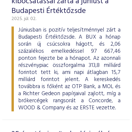
kibocsátással zárta a júniust a
Budapesti Értéktőzsde
2025. júl. 02.
Júniusban is pozitív teljesítménnyel zárt a
Budapesti Értéktőzsde. A BUX a hónap
során új csúcsokra hágott, és 2,06
százalékos emelkedéssel 97 667,46
ponton fejezte be a hónapot. Az azonnali
részvénypiac összforgalma 313,8 milliárd
forintot tett ki, ami napi átlagban 15,7
milliárd forintot jelent. A kereskedés
továbbra is főként az OTP Bank, a MOL és
a Richter Gedeon papírjaival zajlott, míg a
brókercégek rangsorát a Concorde, a
WOOD & Company és az ERSTE vezette.