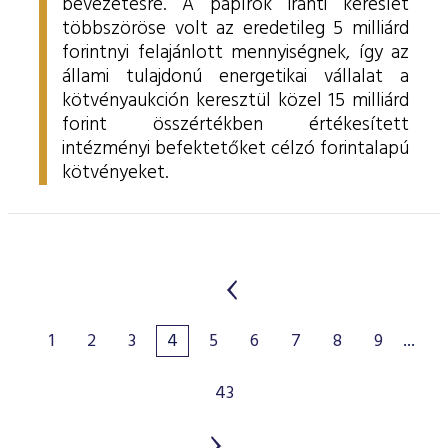
bevezetésre. A papírok iránti kereslet
többszöröse volt az eredetileg 5 milliárd
forintnyi felajánlott mennyiségnek, így az
állami tulajdonú energetikai vállalat a
kötvényaukción keresztül közel 15 milliárd
forint összértékben értékesített
intézményi befektetőket célzó forintalapú
kötvényeket.
1
2
3
4
5
6
7
8
9
...
43