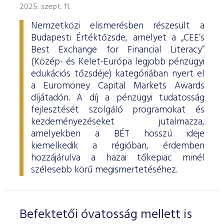
2025. szept. 11.
Nemzetközi elismerésben részesült a
Budapesti Értéktőzsde, amelyet a „CEE’s
Best Exchange for Financial Literacy”
(Közép- és Kelet-Európa legjobb pénzügyi
edukációs tőzsdéje) kategóriában nyert el
a Euromoney Capital Markets Awards
díjátadón. A díj a pénzügyi tudatosság
fejlesztését szolgáló programokat és
kezdeményezéseket jutalmazza,
amelyekben a BÉT hosszú ideje
kiemelkedik a régióban, érdemben
hozzájárulva a hazai tőkepiac minél
szélesebb körű megismertetéséhez.
Befektetői óvatosság mellett is