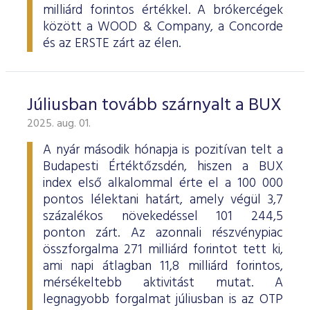
milliárd forintos értékkel. A brókercégek
között a WOOD & Company, a Concorde
és az ERSTE zárt az élen.
Júliusban tovább szárnyalt a BUX
2025. aug. 01.
A nyár második hónapja is pozitívan telt a
Budapesti Értéktőzsdén, hiszen a BUX
index első alkalommal érte el a 100 000
pontos lélektani határt, amely végül 3,7
százalékos növekedéssel 101 244,5
ponton zárt. Az azonnali részvénypiac
összforgalma 271 milliárd forintot tett ki,
ami napi átlagban 11,8 milliárd forintos,
mérsékeltebb aktivitást mutat. A
legnagyobb forgalmat júliusban is az OTP