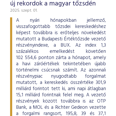
új rekordok a magyar tőzsdén
2025. szept. 01.
A nyári hónapokban jellemző,
visszafogottabb tőzsdei kereskedéshez
képest továbbra is erőteljes növekedést
mutatott a Budapesti Értéktőzsde vezető
részvényindexe, a BUX. Az index 1,3
százalékos emelkedést követően
102 554,6 ponton zárta a hónapot, amely
a havi záróértékek tekintetében újabb
történelmi csúcsnak számít. Az azonnali
részvénypiac nyugodtabb forgalmat
mutatott, a kereskedés összértéke 301,9
milliárd forintot tett ki, ami napi átlagban
15,1 milliárd forintnak felel meg. A vezető
részvények között továbbra is az OTP
Bank, a MOL és a Richter Gedeon vezette
a forgalmi rangsort, 195,8, 39 és 37,1