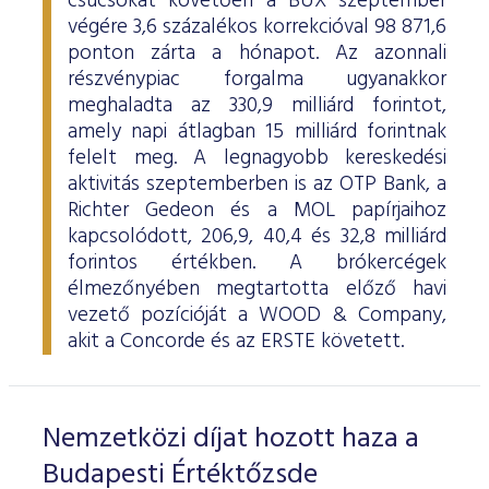
csúcsokat követően a BUX szeptember
ESG Útmutató
végére 3,6 százalékos korrekcióval 98 871,6
ponton zárta a hónapot. Az azonnali
részvénypiac forgalma ugyanakkor
meghaladta az 330,9 milliárd forintot,
amely napi átlagban 15 milliárd forintnak
felelt meg. A legnagyobb kereskedési
aktivitás szeptemberben is az OTP Bank, a
Richter Gedeon és a MOL papírjaihoz
kapcsolódott, 206,9, 40,4 és 32,8 milliárd
forintos értékben. A brókercégek
élmezőnyében megtartotta előző havi
vezető pozícióját a WOOD & Company,
akit a Concorde és az ERSTE követett.
Nemzetközi díjat hozott haza a
Budapesti Értéktőzsde