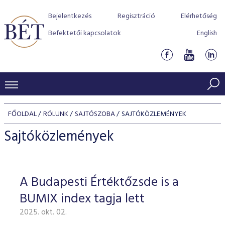
Bejelentkezés
Regisztráció
Elérhetőség
Befektetői kapcsolatok
English
KERESKEDÉSI ADATOK
FŐOLDAL
RÓLUNK
SAJTÓSZOBA
SAJTÓKÖZLEMÉNYEK
INDEXEK
BEFEKTETŐK
Sajtóközlemények
Részvényindexek
Piaci forgalom
Termékcsoportok
KIBOCSÁTÓK
Kötvényindexek
Kedvenc instrumentumok
Szabályozás
Indexek
Részvény és vállalati kötvény tőzsdei bevezetését támoga
A Budapesti Értéktőzsde is a
TŐZSDETAGOK
Jelzáloglevél indexek
program
Azonnali Piac
Alkalmazott díjstruktúra
BÉT szabályzatok
Részvény szekció
BUMIX index tagja lett
Tőzsdetagok, üzletkötők
VENDOROK
Vállalati kötvény indexek
Származékos piac
BÉT Xtend - Részvénypiac egyszerűen
Részvények
Elszámolás
Befektetővédelem
2025. okt. 02.
Hitelpapír szekció
Útmutató a taggá váláshoz