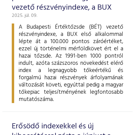
vezető részvényindexe, a BUX
2025. júl. 09.
A Budapesti Értéktőzsde (BÉT) vezető
részvényindexe, a BUX első alkalommal
lépte át a 100.000 pontos záróértéket,
ezzel új történelmi mérföldkövet ért el a
hazai tőzsde. Az 1991-ben 1000 pontról
indult, azóta százszoros növekedést elérő
index a legnagyobb tőkeértékű és
forgalmú hazai részvények árfolyamának
változását követi, egyúttal pedig a magyar
tőkepiac teljesítményének legfontosabb
mutatószáma.
Erősödő indexekkel és új