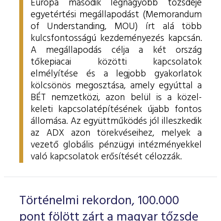
Európa második legnagyobb tőzsdéje
egyetértési megállapodást (Memorandum
of Understanding, MOU) írt alá több
kulcsfontosságú kezdeményezés kapcsán.
A megállapodás célja a két ország
tőkepiacai közötti kapcsolatok
elmélyítése és a legjobb gyakorlatok
kölcsönös megosztása, amely egyúttal a
BÉT nemzetközi, azon belül is a közel-
keleti kapcsolatépítésének újabb fontos
állomása. Az együttműködés jól illeszkedik
az ADX azon törekvéseihez, melyek a
vezető globális pénzügyi intézményekkel
való kapcsolatok erősítését célozzák.
Történelmi rekordon, 100.000
pont fölött zárt a magyar tőzsde