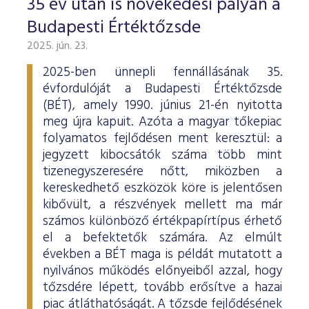
35 év után is növekedési pályán a
Budapesti Értéktőzsde
2025. jún. 23.
2025-ben ünnepli fennállásának 35.
évfordulóját a Budapesti Értéktőzsde
(BÉT), amely 1990. június 21-én nyitotta
meg újra kapuit. Azóta a magyar tőkepiac
folyamatos fejlődésen ment keresztül: a
jegyzett kibocsátók száma több mint
tizenegyszeresére nőtt, miközben a
kereskedhető eszközök köre is jelentősen
kibővült, a részvények mellett ma már
számos különböző értékpapírtípus érhető
el a befektetők számára. Az elmúlt
években a BÉT maga is példát mutatott a
nyilvános működés előnyeiből azzal, hogy
tőzsdére lépett, tovább erősítve a hazai
piac átláthatóságát. A tőzsde fejlődésének