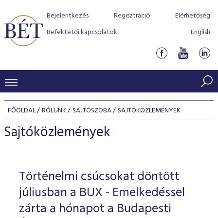
Bejelentkezés
Regisztráció
Elérhetőség
Befektetői kapcsolatok
English
KERESKEDÉSI ADATOK
FŐOLDAL
RÓLUNK
SAJTÓSZOBA
SAJTÓKÖZLEMÉNYEK
INDEXEK
BEFEKTETŐK
Sajtóközlemények
Részvényindexek
Piaci forgalom
Termékcsoportok
KIBOCSÁTÓK
Kötvényindexek
Kedvenc instrumentumok
Szabályozás
Indexek
Részvény és vállalati kötvény tőzsdei bevezetését támoga
Történelmi csúcsokat döntött
TŐZSDETAGOK
Jelzáloglevél indexek
program
Azonnali Piac
Alkalmazott díjstruktúra
BÉT szabályzatok
Részvény szekció
júliusban a BUX - Emelkedéssel
Tőzsdetagok, üzletkötők
VENDOROK
Vállalati kötvény indexek
Származékos piac
BÉT Xtend - Részvénypiac egyszerűen
Részvények
zárta a hónapot a Budapesti
Elszámolás
Befektetővédelem
Hitelpapír szekció
Útmutató a taggá váláshoz