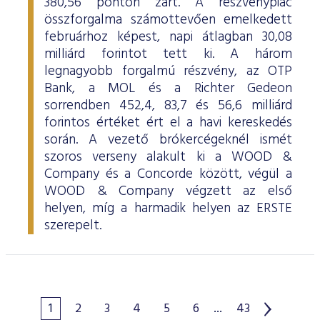
380,56 ponton zárt. A részvénypiac
összforgalma számottevően emelkedett
februárhoz képest, napi átlagban 30,08
milliárd forintot tett ki. A három
legnagyobb forgalmú részvény, az OTP
Bank, a MOL és a Richter Gedeon
sorrendben 452,4, 83,7 és 56,6 milliárd
forintos értéket ért el a havi kereskedés
során. A vezető brókercégeknél ismét
szoros verseny alakult ki a WOOD &
Company és a Concorde között, végül a
WOOD & Company végzett az első
helyen, míg a harmadik helyen az ERSTE
szerepelt.
1
2
3
4
5
6
...
43