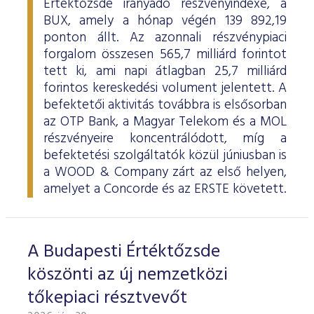
Értéktőzsde irányadó részvényindexe, a
BUX, amely a hónap végén 139 892,19
ponton állt. Az azonnali részvénypiaci
forgalom összesen 565,7 milliárd forintot
tett ki, ami napi átlagban 25,7 milliárd
forintos kereskedési volument jelentett. A
befektetői aktivitás továbbra is elsősorban
az OTP Bank, a Magyar Telekom és a MOL
részvényeire koncentrálódott, míg a
befektetési szolgáltatók közül júniusban is
a WOOD & Company zárt az első helyen,
amelyet a Concorde és az ERSTE követett.
A Budapesti Értéktőzsde
köszönti az új nemzetközi
tőkepiaci résztvevőt