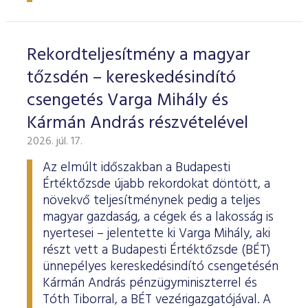
ESG Útmutató
Rekordteljesítmény a magyar
tőzsdén – kereskedésindító
csengetés Varga Mihály és
Kármán András részvételével
2026. júl. 17.
Az elmúlt időszakban a Budapesti
Értéktőzsde újabb rekordokat döntött, a
növekvő teljesítménynek pedig a teljes
magyar gazdaság, a cégek és a lakosság is
nyertesei – jelentette ki Varga Mihály, aki
részt vett a Budapesti Értéktőzsde (BÉT)
ünnepélyes kereskedésindító csengetésén
Kármán András pénzügyminiszterrel és
Tóth Tiborral, a BÉT vezérigazgatójával. A