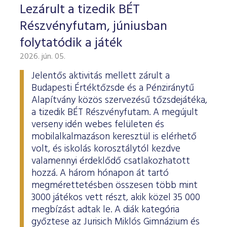
Lezárult a tizedik BÉT
Részvényfutam, júniusban
folytatódik a játék
2026. jún. 05.
Jelentős aktivitás mellett zárult a
Budapesti Értéktőzsde és a Pénziránytű
Alapítvány közös szervezésű tőzsdejátéka,
a tizedik BÉT Részvényfutam. A megújult
verseny idén webes felületen és
mobilalkalmazáson keresztül is elérhető
volt, és iskolás korosztálytól kezdve
valamennyi érdeklődő csatlakozhatott
hozzá. A három hónapon át tartó
megmérettetésben összesen több mint
3000 játékos vett részt, akik közel 35 000
megbízást adtak le. A diák kategória
győztese az Jurisich Miklós Gimnázium és