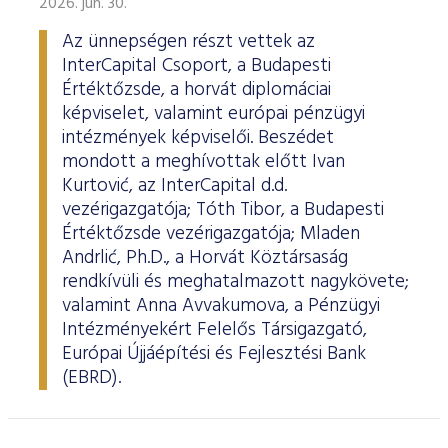
2026. jún. 30.
Az ünnepségen részt vettek az
InterCapital Csoport, a Budapesti
Értéktőzsde, a horvát diplomáciai
képviselet, valamint európai pénzügyi
intézmények képviselői. Beszédet
mondott a meghívottak előtt Ivan
Kurtović, az InterCapital d.d.
vezérigazgatója; Tóth Tibor, a Budapesti
Értéktőzsde vezérigazgatója; Mladen
Andrlić, Ph.D., a Horvát Köztársaság
rendkívüli és meghatalmazott nagykövete;
valamint Anna Avvakumova, a Pénzügyi
Intézményekért Felelős Társigazgató,
Európai Újjáépítési és Fejlesztési Bank
(EBRD).