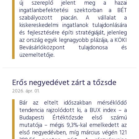
új szereplő jelent meg a hazai
ingatlanbefektetési szektorban a BÉT
szabályozott piacán. A vállalat a
kiskereskedelmi ingatlanok tulajdonlására
és fejlesztésére építi stratégiáját, jelenleg
az ország egyik legnagyobb plázája, a KÖKI
Bevásárlóközpont tulajdonosa és
üzemeltetője.
Erős negyedévet zárt a tőzsde
2026. ápr. 01.
Bár az eltelt időszakban mérséklődő
tendencia rajzolódott ki, a BUX index – a
Budapesti Értéktőzsde első számú
mutatója – mégis 9,3%-kal emelkedett az
első negyedévben, míg március végén 121