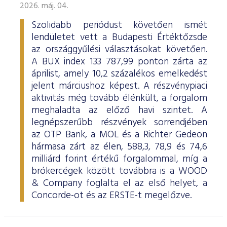
2026. máj. 04.
Szolidabb periódust követően ismét
lendületet vett a Budapesti Értéktőzsde
az országgyűlési választásokat követően.
A BUX index 133 787,99 ponton zárta az
áprilist, amely 10,2 százalékos emelkedést
jelent márciushoz képest. A részvénypiaci
aktivitás még tovább élénkült, a forgalom
meghaladta az előző havi szintet. A
legnépszerűbb részvények sorrendjében
az OTP Bank, a MOL és a Richter Gedeon
hármasa zárt az élen, 588,3, 78,9 és 74,6
milliárd forint értékű forgalommal, míg a
brókercégek között továbbra is a WOOD
& Company foglalta el az első helyet, a
Concorde-ot és az ERSTE-t megelőzve.