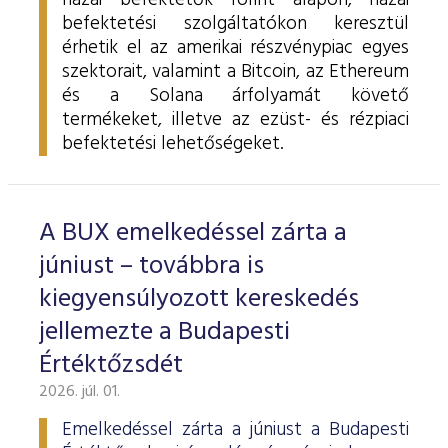
hazai befektetők forint alapon, hazai
befektetési szolgáltatókon keresztül
érhetik el az amerikai részvénypiac egyes
szektorait, valamint a Bitcoin, az Ethereum
és a Solana árfolyamát követő
termékeket, illetve az ezüst- és rézpiaci
befektetési lehetőségeket.
A BUX emelkedéssel zárta a
júniust – továbbra is
kiegyensúlyozott kereskedés
jellemezte a Budapesti
Értéktőzsdét
2026. júl. 01.
Emelkedéssel zárta a júniust a Budapesti