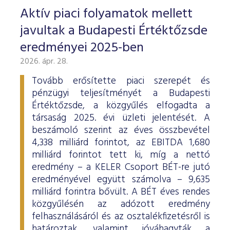
Aktív piaci folyamatok mellett
javultak a Budapesti Értéktőzsde
eredményei 2025-ben
2026. ápr. 28.
Tovább erősítette piaci szerepét és
pénzügyi teljesítményét a Budapesti
Értéktőzsde, a közgyűlés elfogadta a
társaság 2025. évi üzleti jelentését. A
beszámoló szerint az éves összbevétel
4,338 milliárd forintot, az EBITDA 1,680
milliárd forintot tett ki, míg a nettó
eredmény – a KELER Csoport BÉT-re jutó
eredményével együtt számolva – 9,635
milliárd forintra bővült. A BÉT éves rendes
közgyűlésén az adózott eredmény
felhasználásáról és az osztalékfizetésről is
határoztak, valamint jóváhagyták a