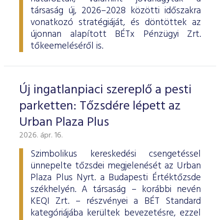
társaság új, 2026–2028 közötti időszakra
vonatkozó stratégiáját, és döntöttek az
újonnan alapított BÉTx Pénzügyi Zrt.
tőkeemeléséről is.
Új ingatlanpiaci szereplő a pesti
parketten: Tőzsdére lépett az
Urban Plaza Plus
2026. ápr. 16.
Szimbolikus kereskedési csengetéssel
ünnepelte tőzsdei megjelenését az Urban
Plaza Plus Nyrt. a Budapesti Értéktőzsde
székhelyén. A társaság – korábbi nevén
KEQI Zrt. – részvényei a BÉT Standard
kategóriájába kerültek bevezetésre, ezzel