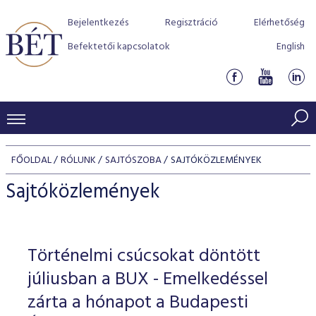
Bejelentkezés
Regisztráció
Elérhetőség
Befektetői kapcsolatok
English
KERESKEDÉSI ADATOK
FŐOLDAL
RÓLUNK
SAJTÓSZOBA
SAJTÓKÖZLEMÉNYEK
INDEXEK
BEFEKTETŐK
Sajtóközlemények
Részvényindexek
Piaci forgalom
Termékcsoportok
KIBOCSÁTÓK
Kötvényindexek
Kedvenc instrumentumok
Szabályozás
Indexek
Részvény és vállalati kötvény tőzsdei bevezetését támoga
Történelmi csúcsokat döntött
TŐZSDETAGOK
Jelzáloglevél indexek
program
Azonnali Piac
Alkalmazott díjstruktúra
BÉT szabályzatok
Részvény szekció
júliusban a BUX - Emelkedéssel
Tőzsdetagok, üzletkötők
VENDOROK
Vállalati kötvény indexek
Származékos piac
BÉT Xtend - Részvénypiac egyszerűen
Részvények
zárta a hónapot a Budapesti
Elszámolás
Befektetővédelem
Hitelpapír szekció
Útmutató a taggá váláshoz