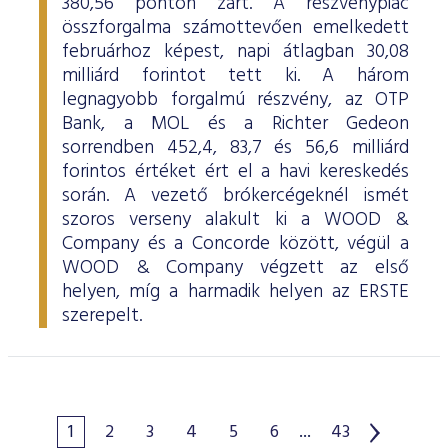
380,56 ponton zárt. A részvénypiac
összforgalma számottevően emelkedett
februárhoz képest, napi átlagban 30,08
milliárd forintot tett ki. A három
legnagyobb forgalmú részvény, az OTP
Bank, a MOL és a Richter Gedeon
sorrendben 452,4, 83,7 és 56,6 milliárd
forintos értéket ért el a havi kereskedés
során. A vezető brókercégeknél ismét
szoros verseny alakult ki a WOOD &
Company és a Concorde között, végül a
WOOD & Company végzett az első
helyen, míg a harmadik helyen az ERSTE
szerepelt.
1
2
3
4
5
6
...
43