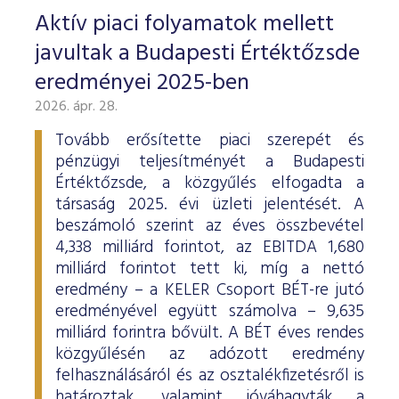
Aktív piaci folyamatok mellett
javultak a Budapesti Értéktőzsde
eredményei 2025-ben
2026. ápr. 28.
Tovább erősítette piaci szerepét és
pénzügyi teljesítményét a Budapesti
Értéktőzsde, a közgyűlés elfogadta a
társaság 2025. évi üzleti jelentését. A
beszámoló szerint az éves összbevétel
4,338 milliárd forintot, az EBITDA 1,680
milliárd forintot tett ki, míg a nettó
eredmény – a KELER Csoport BÉT-re jutó
eredményével együtt számolva – 9,635
milliárd forintra bővült. A BÉT éves rendes
közgyűlésén az adózott eredmény
felhasználásáról és az osztalékfizetésről is
határoztak, valamint jóváhagyták a