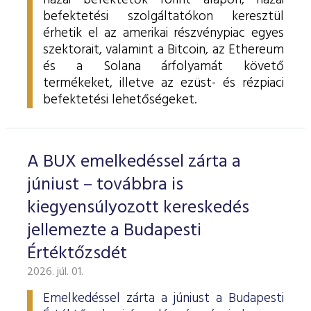
hazai befektetők forint alapon, hazai
befektetési szolgáltatókon keresztül
érhetik el az amerikai részvénypiac egyes
szektorait, valamint a Bitcoin, az Ethereum
és a Solana árfolyamát követő
termékeket, illetve az ezüst- és rézpiaci
befektetési lehetőségeket.
A BUX emelkedéssel zárta a
júniust – továbbra is
kiegyensúlyozott kereskedés
jellemezte a Budapesti
Értéktőzsdét
2026. júl. 01.
Emelkedéssel zárta a júniust a Budapesti