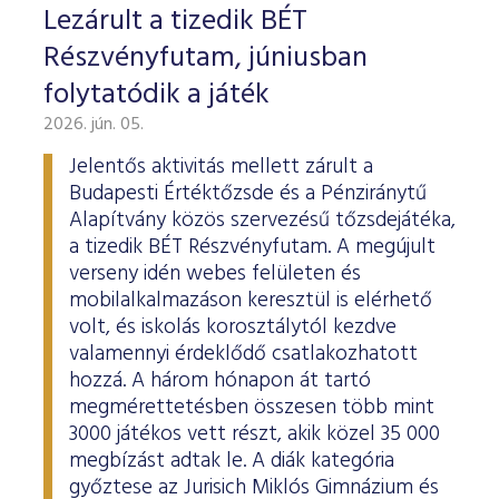
Lezárult a tizedik BÉT
Részvényfutam, júniusban
folytatódik a játék
2026. jún. 05.
Jelentős aktivitás mellett zárult a
Budapesti Értéktőzsde és a Pénziránytű
Alapítvány közös szervezésű tőzsdejátéka,
a tizedik BÉT Részvényfutam. A megújult
verseny idén webes felületen és
mobilalkalmazáson keresztül is elérhető
volt, és iskolás korosztálytól kezdve
valamennyi érdeklődő csatlakozhatott
hozzá. A három hónapon át tartó
megmérettetésben összesen több mint
3000 játékos vett részt, akik közel 35 000
megbízást adtak le. A diák kategória
győztese az Jurisich Miklós Gimnázium és