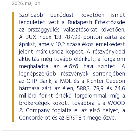
2026. máj. 04.
Szolidabb periódust követően ismét
lendületet vett a Budapesti Értéktőzsde
az országgyűlési választásokat követően.
A BUX index 133 787,99 ponton zárta az
áprilist, amely 10,2 százalékos emelkedést
jelent márciushoz képest. A részvénypiaci
aktivitás még tovább élénkült, a forgalom
meghaladta az előző havi szintet. A
legnépszerűbb részvények sorrendjében
az OTP Bank, a MOL és a Richter Gedeon
hármasa zárt az élen, 588,3, 78,9 és 74,6
milliárd forint értékű forgalommal, míg a
brókercégek között továbbra is a WOOD
& Company foglalta el az első helyet, a
Concorde-ot és az ERSTE-t megelőzve.