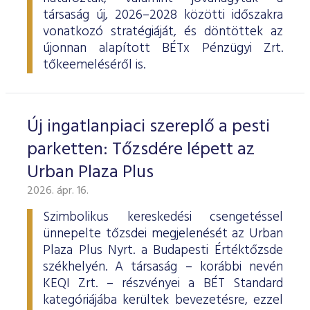
társaság új, 2026–2028 közötti időszakra
vonatkozó stratégiáját, és döntöttek az
újonnan alapított BÉTx Pénzügyi Zrt.
tőkeemeléséről is.
Új ingatlanpiaci szereplő a pesti
parketten: Tőzsdére lépett az
Urban Plaza Plus
2026. ápr. 16.
Szimbolikus kereskedési csengetéssel
ünnepelte tőzsdei megjelenését az Urban
Plaza Plus Nyrt. a Budapesti Értéktőzsde
székhelyén. A társaság – korábbi nevén
KEQI Zrt. – részvényei a BÉT Standard
kategóriájába kerültek bevezetésre, ezzel