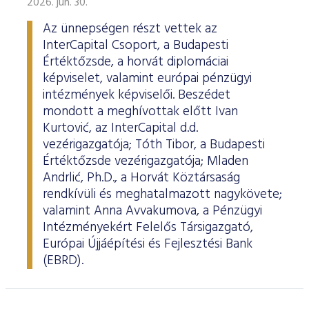
2026. jún. 30.
Az ünnepségen részt vettek az
InterCapital Csoport, a Budapesti
Értéktőzsde, a horvát diplomáciai
képviselet, valamint európai pénzügyi
intézmények képviselői. Beszédet
mondott a meghívottak előtt Ivan
Kurtović, az InterCapital d.d.
vezérigazgatója; Tóth Tibor, a Budapesti
Értéktőzsde vezérigazgatója; Mladen
Andrlić, Ph.D., a Horvát Köztársaság
rendkívüli és meghatalmazott nagykövete;
valamint Anna Avvakumova, a Pénzügyi
Intézményekért Felelős Társigazgató,
Európai Újjáépítési és Fejlesztési Bank
(EBRD).