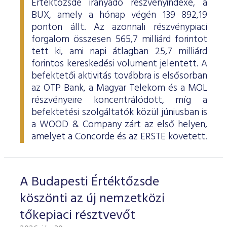
Értéktőzsde irányadó részvényindexe, a
BUX, amely a hónap végén 139 892,19
ponton állt. Az azonnali részvénypiaci
forgalom összesen 565,7 milliárd forintot
tett ki, ami napi átlagban 25,7 milliárd
forintos kereskedési volument jelentett. A
befektetői aktivitás továbbra is elsősorban
az OTP Bank, a Magyar Telekom és a MOL
részvényeire koncentrálódott, míg a
befektetési szolgáltatók közül júniusban is
a WOOD & Company zárt az első helyen,
amelyet a Concorde és az ERSTE követett.
A Budapesti Értéktőzsde
köszönti az új nemzetközi
tőkepiaci résztvevőt