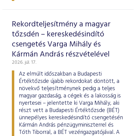
ESG Útmutató
Rekordteljesítmény a magyar
tőzsdén – kereskedésindító
csengetés Varga Mihály és
Kármán András részvételével
2026. júl. 17.
Az elmúlt időszakban a Budapesti
Értéktőzsde újabb rekordokat döntött, a
növekvő teljesítménynek pedig a teljes
magyar gazdaság, a cégek és a lakosság is
nyertesei – jelentette ki Varga Mihály, aki
részt vett a Budapesti Értéktőzsde (BÉT)
ünnepélyes kereskedésindító csengetésén
Kármán András pénzügyminiszterrel és
Tóth Tiborral, a BÉT vezérigazgatójával. A