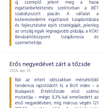
új szereplő jelent meg a hazai
ingatlanbefektetési szektorban a BÉT
szabályozott piacán. A vállalat a
kiskereskedelmi ingatlanok tulajdonlására
és fejlesztésére építi stratégiáját, jelenleg
az ország egyik legnagyobb plázája, a KÖKI
Bevásárlóközpont tulajdonosa és
üzemeltetője.
Erős negyedévet zárt a tőzsde
2026. ápr. 01.
Bár az eltelt időszakban mérséklődő
tendencia rajzolódott ki, a BUX index – a
Budapesti Értéktőzsde első számú
mutatója – mégis 9,3%-kal emelkedett az
első negyedévben, míg március végén 121