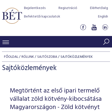
Bejelentkezés
Regisztráció
Elérhetőség
Befektetői kapcsolatok
English
KERESKEDÉSI ADATOK
FŐOLDAL
RÓLUNK
SAJTÓSZOBA
SAJTÓKÖZLEMÉNYEK
INDEXEK
BEFEKTETŐK
Sajtóközlemények
Részvényindexek
Piaci forgalom
Termékcsoportok
KIBOCSÁTÓK
Kötvényindexek
Kedvenc instrumentumok
Szabályozás
Indexek
Részvény és vállalati kötvény tőzsdei bevezetését támoga
Megtörtént az első ipari termelő
TŐZSDETAGOK
Jelzáloglevél indexek
program
Azonnali Piac
Alkalmazott díjstruktúra
BÉT szabályzatok
Részvény szekció
vállalat zöld kötvény-kibocsátása
Tőzsdetagok, üzletkötők
VENDOROK
Vállalati kötvény indexek
Származékos piac
BÉT Xtend - Részvénypiac egyszerűen
Részvények
Magyarországon - Zöld kötvényt
Elszámolás
Befektetővédelem
Hitelpapír szekció
Útmutató a taggá váláshoz