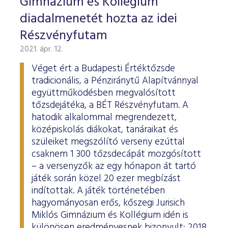
Gimnázium és Kollégium
diadalmenetét hozta az idei
Részvényfutam
2021. ápr. 12.
Véget ért a Budapesti Értéktőzsde
tradicionális, a Pénziránytű Alapítvánnyal
együttműködésben megvalósított
tőzsdejátéka, a BÉT Részvényfutam. A
hatodik alkalommal megrendezett,
középiskolás diákokat, tanáraikat és
szüleiket megszólító verseny ezúttal
csaknem 1 300 tőzsdecápát mozgósított
– a versenyzők az egy hónapon át tartó
játék során közel 20 ezer megbízást
indítottak. A játék történetében
hagyományosan erős, kőszegi Jurisich
Miklós Gimnázium és Kollégium idén is
különösen eredményesnek bizonyult: 2018