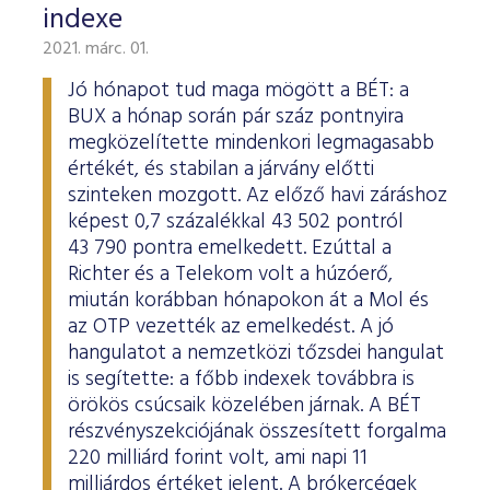
indexe
2021. márc. 01.
Jó hónapot tud maga mögött a BÉT: a
BUX a hónap során pár száz pontnyira
megközelítette mindenkori legmagasabb
értékét, és stabilan a járvány előtti
szinteken mozgott. Az előző havi záráshoz
képest 0,7 százalékkal 43 502 pontról
43 790 pontra emelkedett. Ezúttal a
Richter és a Telekom volt a húzóerő,
miután korábban hónapokon át a Mol és
az OTP vezették az emelkedést. A jó
hangulatot a nemzetközi tőzsdei hangulat
is segítette: a főbb indexek továbbra is
örökös csúcsaik közelében járnak. A BÉT
részvényszekciójának összesített forgalma
220 milliárd forint volt, ami napi 11
milliárdos értéket jelent. A brókercégek