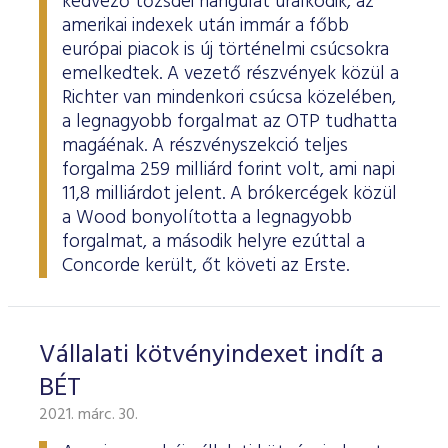
kedvező tőzsdei hangulat uralkodik, az
amerikai indexek után immár a főbb
európai piacok is új történelmi csúcsokra
emelkedtek. A vezető részvények közül a
Richter van mindenkori csúcsa közelében,
a legnagyobb forgalmat az OTP tudhatta
magáénak. A részvényszekció teljes
forgalma 259 milliárd forint volt, ami napi
11,8 milliárdot jelent. A brókercégek közül
a Wood bonyolította a legnagyobb
forgalmat, a második helyre ezúttal a
Concorde került, őt követi az Erste.
Vállalati kötvényindexet indít a
BÉT
2021. márc. 30.