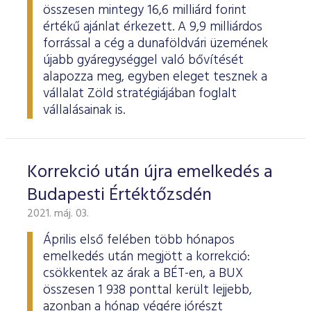
ESG Útmutató
összesen mintegy 16,6 milliárd forint
értékű ajánlat érkezett. A 9,9 milliárdos
forrással a cég a dunaföldvári üzemének
újabb gyáregységgel való bővítését
alapozza meg, egyben eleget tesznek a
vállalat Zöld stratégiájában foglalt
vállalásainak is.
Korrekció után újra emelkedés a
Budapesti Értéktőzsdén
2021. máj. 03.
Április első felében több hónapos
emelkedés után megjött a korrekció:
csökkentek az árak a BÉT-en, a BUX
összesen 1 938 ponttal került lejjebb,
azonban a hónap végére jórészt