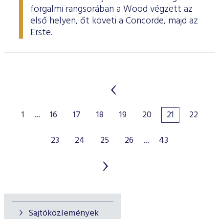
forgalmi rangsorában a Wood végzett az
első helyen, őt követi a Concorde, majd az
Erste.
1
...
16
17
18
19
20
21
22
23
24
25
26
...
43
Sajtóközlemények