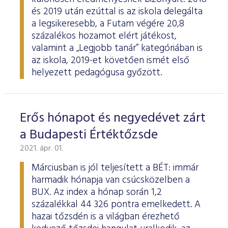
és 2019 után ezúttal is az iskola delegálta
a legsikeresebb, a Futam végére 20,8
százalékos hozamot elért játékost,
valamint a „Legjobb tanár” kategóriában is
az iskola, 2019-et követően ismét első
helyezett pedagógusa győzött.
Erős hónapot és negyedévet zárt
a Budapesti Értéktőzsde
2021. ápr. 01.
Márciusban is jól teljesített a BÉT: immár
harmadik hónapja van csúcsközelben a
BUX. Az index a hónap során 1,2
százalékkal 44 326 pontra emelkedett. A
hazai tőzsdén is a világban érezhető