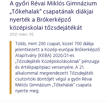
A győri Révai Miklós Gimnázium
„Tőkehalak” csapatának diákjai
nyerték a Brókerképző
középiskolai tőzsdejátékát
2021. márc. 05.
Több, mint 200 csapat, közel 700 diákja
jelentkezett a Közép-európai Brókerképző
Alapítvány (KEBA) 2020/21-es
„Tőzsdejáték Középiskolásoknak” pénzügyi
és értékpapírpiaci versenyére. A 21.
alkalommal megrendezett Tőzsdejáték
csütörtöki döntőjét végül a győri Révai
Miklós Gimnázium „Tőkehalak” csapata
nyerte meg.