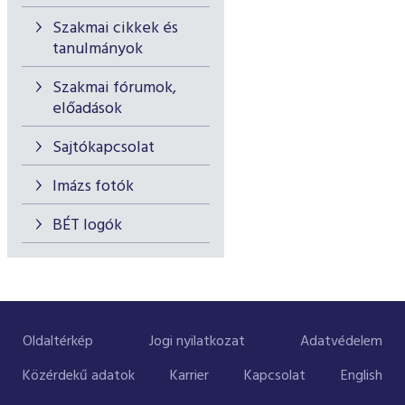
Szakmai cikkek és
tanulmányok
Szakmai fórumok,
előadások
Sajtókapcsolat
Imázs fotók
BÉT logók
Oldaltérkép
Jogi nyilatkozat
Adatvédelem
Közérdekű adatok
Karrier
Kapcsolat
English