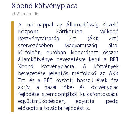
Xbond kötvénypiaca
2021. márc. 16.
A mai nappal az Államadósság Kezelő
Központ Zártkörűen Működő
Részvénytársaság Zrt. (ÁKK Zrt.)
szervezésében Magyarország által
külföldön, euróban kibocsátott összes
államkötvénye bevezetésre kerül a BÉT
Xbond kötvénypiacra. A kötvények
bevezetése jelentős mérföldkő az ÁKK
Zrt. és a BÉT közötti, hosszú évek óta
aktív, a hazai tőke- és kötvénypiac
fejlődése szempontjából kulcsfontosságú
együttműködésben, egyúttal pedig
elősegíti a további fejlődést is.