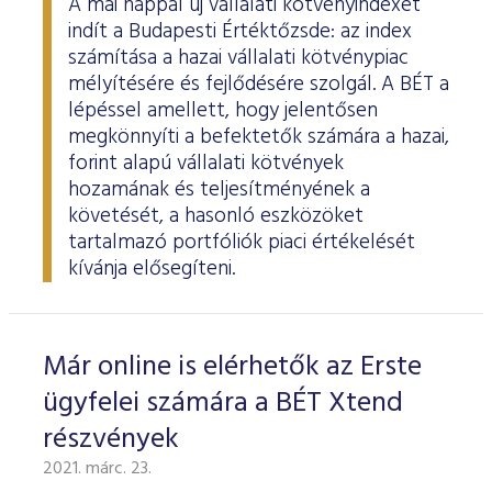
A mai nappal új vállalati kötvényindexet
indít a Budapesti Értéktőzsde: az index
számítása a hazai vállalati kötvénypiac
mélyítésére és fejlődésére szolgál. A BÉT a
lépéssel amellett, hogy jelentősen
megkönnyíti a befektetők számára a hazai,
forint alapú vállalati kötvények
hozamának és teljesítményének a
követését, a hasonló eszközöket
tartalmazó portfóliók piaci értékelését
kívánja elősegíteni.
Már online is elérhetők az Erste
ügyfelei számára a BÉT Xtend
részvények
2021. márc. 23.