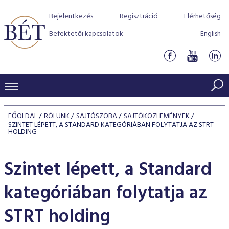
Bejelentkezés
Regisztráció
Elérhetőség
Befektetői kapcsolatok
English
KERESKEDÉSI ADATOK
FŐOLDAL
RÓLUNK
SAJTÓSZOBA
SAJTÓKÖZLEMÉNYEK
SZINTET LÉPETT, A STANDARD KATEGÓRIÁBAN FOLYTATJA AZ STRT
INDEXEK
BEFEKTETŐK
HOLDING
Részvényindexek
Piaci forgalom
Termékcsoportok
KIBOCSÁTÓK
Szintet lépett, a Standard
Kötvényindexek
Kedvenc instrumentumok
Szabályozás
Indexek
Részvény és vállalati kötvény tőzsdei bevezetését támoga
TŐZSDETAGOK
kategóriában folytatja az
Jelzáloglevél indexek
program
Azonnali Piac
Alkalmazott díjstruktúra
BÉT szabályzatok
Részvény szekció
Tőzsdetagok, üzletkötők
STRT holding
VENDOROK
Vállalati kötvény indexek
Származékos piac
BÉT Xtend - Részvénypiac egyszerűen
Részvények
Elszámolás
Befektetővédelem
Hitelpapír szekció
Útmutató a taggá váláshoz