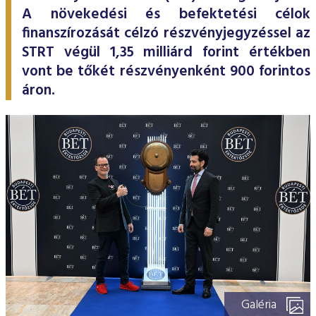
ESG Útmutató
A növekedési és befektetési célok
finanszírozását célzó részvényjegyzéssel az
STRT végül 1,35 milliárd forint értékben
vont be tőkét részvényenként 900 forintos
áron.
Galéria