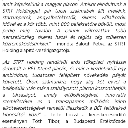
amit képviselünk a magyar piacon. Amikor elindultunk a
STRT Holdinggal, pár tucat szakmabeli állt mellénk,
startupperek, angyalbefektetők, sikeres vállalkozók.
Idővel ez a kör több, mint 800 befektetőre bővült, most
pedig még tovább. A célunk változatlan: több
nemzetközileg sikeres hazai és régiós cég szülessen
közreműködésünkkel.” –
mondta Balogh Petya, az STRT
Holding alapító-vezérigazgatója.
„Az STRT Holding rendkívül erős tőkepiaci nyitással
debütált a BÉT Xtend piacán, és már a kezdetektől egy
ambiciózus, tudatosan felépített növekedési pályát
követett. Öröm számunkra, hogy alig két évvel a
belépésük után már a szabályozott piacon köszönthetjük
a társaságot, amely eltökéltségével, innovatív
szemléletével és a transzparens működés iránti
elkötelezettségével remekül illeszkedik a BÉT feltörekvő
kibocsátói közé”
– tette hozzá a kereskedésindító
eseményen Tóth Tibor, a Budapesti Értéktőzsde