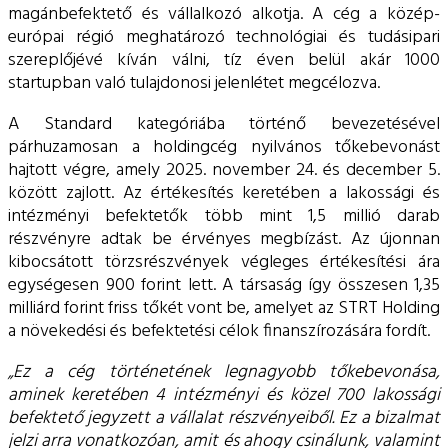
magánbefektető és vállalkozó alkotja. A cég a közép-
európai régió meghatározó technológiai és tudásipari
szereplőjévé kíván válni, tíz éven belül akár 1000
startupban való tulajdonosi jelenlétet megcélozva.
A Standard kategóriába történő bevezetésével
párhuzamosan a holdingcég nyilvános tőkebevonást
hajtott végre, amely 2025. november 24. és december 5.
között zajlott. Az értékesítés keretében a lakossági és
intézményi befektetők több mint 1,5 millió darab
részvényre adtak be érvényes megbízást. Az újonnan
kibocsátott törzsrészvények végleges értékesítési ára
egységesen 900 forint lett. A társaság így összesen 1,35
milliárd forint friss tőkét vont be, amelyet az STRT Holding
a növekedési és befektetési célok finanszírozására fordít.
„Ez a cég történetének legnagyobb tőkebevonása,
aminek keretében 4 intézményi és közel 700 lakossági
befektető jegyzett a vállalat részvényeiből. Ez a bizalmat
jelzi arra vonatkozóan, amit és ahogy csinálunk, valamint