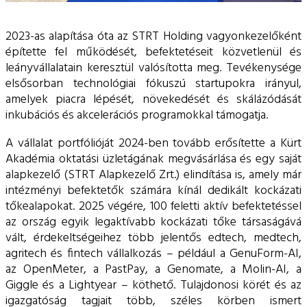
2023-as alapítása óta az STRT Holding vagyonkezelőként
építette fel működését, befektetéseit közvetlenül és
leányvállalatain keresztül valósította meg. Tevékenysége
elsősorban technológiai fókuszú startupokra irányul,
amelyek piacra lépését, növekedését és skálázódását
inkubációs és akcelerációs programokkal támogatja.
A vállalat portfólióját 2024-ben tovább erősítette a Kürt
Akadémia oktatási üzletágának megvásárlása és egy saját
alapkezelő (STRT Alapkezelő Zrt.) elindítása is, amely már
intézményi befektetők számára kínál dedikált kockázati
tőkealapokat. 2025 végére, 100 feletti aktív befektetéssel
az ország egyik legaktívabb kockázati tőke társaságává
vált, érdekeltségeihez több jelentős edtech, medtech,
agritech és fintech vállalkozás – például a GenuForm-AI,
az OpenMeter, a PastPay, a Genomate, a Molin-AI, a
Giggle és a Lightyear – köthető. Tulajdonosi körét és az
igazgatóság tagjait több, széles körben ismert