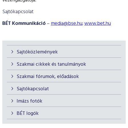
vezérigazgatója.
Sajtókapcsolat
BÉT Kommunikáció
–
media@bse.hu
;
www.bet.hu
Sajtóközlemények
Szakmai cikkek és tanulmányok
Szakmai fórumok, előadások
Sajtókapcsolat
Imázs fotók
BÉT logók