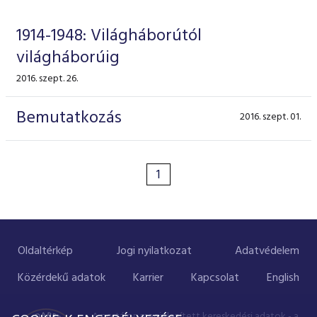
ESG Útmutató
1914-1948: Világháborútól
világháborúig
2016. szept. 26.
Bemutatkozás
2016. szept. 01.
1
Oldaltérkép
Jogi nyilatkozat
Adatvédelem
Közérdekű adatok
Karrier
Kapcsolat
English
A portálon megjelenített kereskedési adatok - a