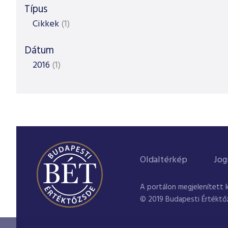
Típus
Cikkek
(1)
Dátum
2016
(1)
Oldaltérkép
Jog
A portálon megjelenített 
© 2019 Budapesti Értéktő