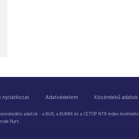
i nyilatkozat
Adatvédelem
Közérdekű adatok
kereskedési adatok - a BUX, a BUMIX és a CETOP NTR index kivételével
zsde Nyrt.