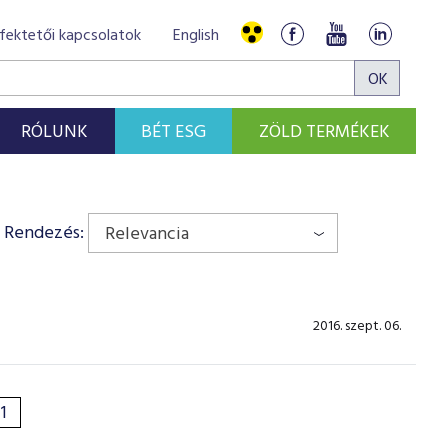
fektetői kapcsolatok
English
RÓLUNK
BÉT ESG
ZÖLD TERMÉKEK
Rendezés:
Relevancia
2016. szept. 06.
1