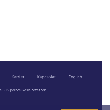
Karrier
Kapcsolat
English
 - 15 perccel késleltetettek.