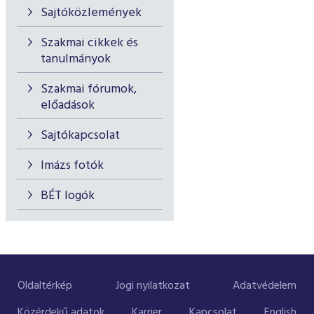
Sajtóközlemények
Szakmai cikkek és
tanulmányok
Szakmai fórumok,
előadások
Sajtókapcsolat
Imázs fotók
BÉT logók
Oldaltérkép
Jogi nyilatkozat
Adatvédelem
Közérdekű adatok
Karrier
Kapcsolat
English