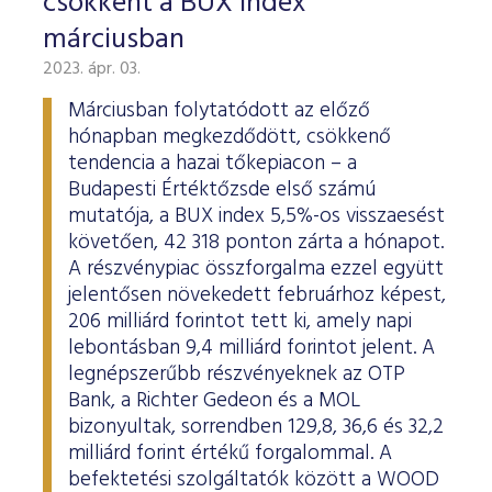
csökkent a BUX index
márciusban
2023. ápr. 03.
Márciusban folytatódott az előző
hónapban megkezdődött, csökkenő
tendencia a hazai tőkepiacon – a
Budapesti Értéktőzsde első számú
mutatója, a BUX index 5,5%-os visszaesést
követően, 42 318 ponton zárta a hónapot.
A részvénypiac összforgalma ezzel együtt
jelentősen növekedett februárhoz képest,
206 milliárd forintot tett ki, amely napi
lebontásban 9,4 milliárd forintot jelent. A
legnépszerűbb részvényeknek az OTP
Bank, a Richter Gedeon és a MOL
bizonyultak, sorrendben 129,8, 36,6 és 32,2
milliárd forint értékű forgalommal. A
befektetési szolgáltatók között a WOOD