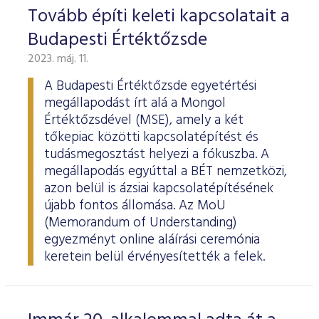
ESG Útmutató
Tovább építi keleti kapcsolatait a
Budapesti Értéktőzsde
2023. máj. 11.
A Budapesti Értéktőzsde egyetértési
megállapodást írt alá a Mongol
Értéktőzsdével (MSE), amely a két
tőkepiac közötti kapcsolatépítést és
tudásmegosztást helyezi a fókuszba. A
megállapodás egyúttal a BÉT nemzetközi,
azon belül is ázsiai kapcsolatépítésének
újabb fontos állomása. Az MoU
(Memorandum of Understanding)
egyezményt online aláírási ceremónia
keretein belül érvényesítették a felek.