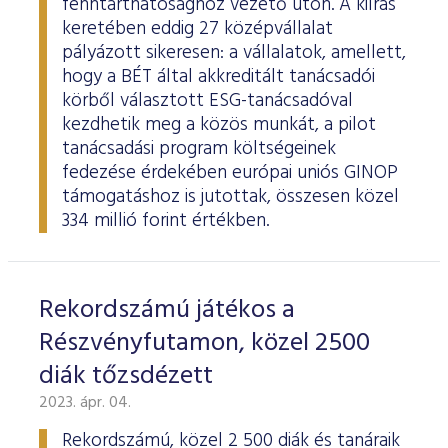
fenntarthatósághoz vezető úton. A kiírás
keretében eddig 27 középvállalat
pályázott sikeresen: a vállalatok, amellett,
hogy a BÉT által akkreditált tanácsadói
körből választott ESG-tanácsadóval
kezdhetik meg a közös munkát, a pilot
tanácsadási program költségeinek
fedezése érdekében európai uniós GINOP
támogatáshoz is jutottak, összesen közel
334 millió forint értékben.
Rekordszámú játékos a
Részvényfutamon, közel 2500
diák tőzsdézett
2023. ápr. 04.
Rekordszámú, közel 2 500 diák és tanáraik