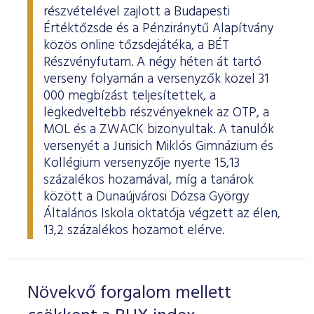
részvételével zajlott a Budapesti
Értéktőzsde és a Pénziránytű Alapítvány
közös online tőzsdejátéka, a BÉT
Részvényfutam. A négy héten át tartó
verseny folyamán a versenyzők közel 31
000 megbízást teljesítettek, a
legkedveltebb részvényeknek az OTP, a
MOL és a ZWACK bizonyultak. A tanulók
versenyét a Jurisich Miklós Gimnázium és
Kollégium versenyzője nyerte 15,13
százalékos hozamával, míg a tanárok
között a Dunaújvárosi Dózsa György
Általános Iskola oktatója végzett az élen,
13,2 százalékos hozamot elérve.
Növekvő forgalom mellett