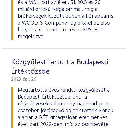
és a MOL zárt az élen, 51, 30,5 és 26
milliárd értékű forgalommal, míg a
brókercégek között ebben a hónapban is
a WOOD & Company foglalta el az első
helyet, a Concorde-ot és az ERSTE-t
megelőzve.
Közgyűlést tartott a Budapesti
Értéktőzsde
2023. ápr. 26.
Megtartotta éves rendes közgyűlését a
Budapesti Értéktőzsde, ahol a
részvényesek valamennyi napirendi pont
esetében jóváhagyólag döntöttek. Ennek
alapján a BÉT kimagaslóan eredményes
évet zárt 2022-ben: míg az összbevétel