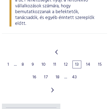
a BÉT lehetőséget nyújt a feltörekvő
vállalkozások számára, hogy
bemutatkozzanak a befektetők,
tanácsadók, és egyéb érintett szereplők
előtt.
1
...
8
9
10
11
12
13
14
15
16
17
18
...
43