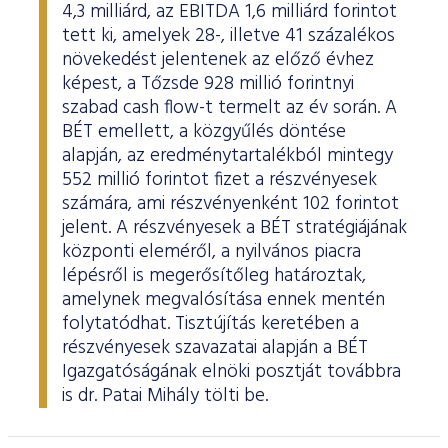
4,3 milliárd, az EBITDA 1,6 milliárd forintot
tett ki, amelyek 28-, illetve 41 százalékos
növekedést jelentenek az előző évhez
képest, a Tőzsde 928 millió forintnyi
szabad cash flow-t termelt az év során. A
BÉT emellett, a közgyűlés döntése
alapján, az eredménytartalékból mintegy
552 millió forintot fizet a részvényesek
számára, ami részvényenként 102 forintot
jelent. A részvényesek a BÉT stratégiájának
központi eleméről, a nyilvános piacra
lépésről is megerősítőleg határoztak,
amelynek megvalósítása ennek mentén
folytatódhat. Tisztújítás keretében a
részvényesek szavazatai alapján a BÉT
Igazgatóságának elnöki posztját továbbra
is dr. Patai Mihály tölti be.