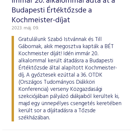
Immár 20. alkalommal adta át a
Budapesti Értéktőzsde a
Kochmeister-díjat
2023. máj. 09.
Gratulálunk Szabó Istvánnak és Till
Gábornak, akik megosztva kapták a BÉT
Kochmeister díját! Idén immár 20.
alkalommal került átadásra a Budapesti
Értéktőzsde által alapított Kochmeister-
díj. A győztesek ezúttal a 36. OTDK
(Országos Tudományos Diákköri
Konferencia) verseny Közgazdasági
szekciójában pályázó diákjaiból kerültek ki,
majd egy ünnepélyes csengetés keretében
került sor a díjátadásra a Tőzsde
székházában.