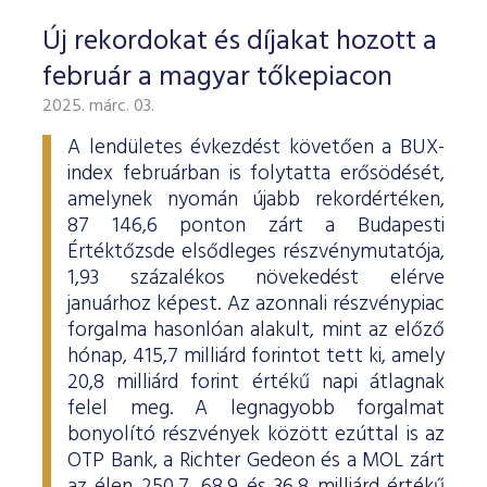
Új rekordokat és díjakat hozott a
február a magyar tőkepiacon
2025. márc. 03.
A lendületes évkezdést követően a BUX-
index februárban is folytatta erősödését,
amelynek nyomán újabb rekordértéken,
87 146,6 ponton zárt a Budapesti
Értéktőzsde elsődleges részvénymutatója,
1,93 százalékos növekedést elérve
januárhoz képest. Az azonnali részvénypiac
forgalma hasonlóan alakult, mint az előző
hónap, 415,7 milliárd forintot tett ki, amely
20,8 milliárd forint értékű napi átlagnak
felel meg. A legnagyobb forgalmat
bonyolító részvények között ezúttal is az
OTP Bank, a Richter Gedeon és a MOL zárt