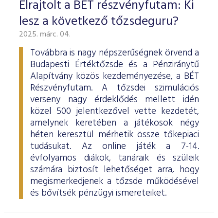
Elrajtolt a BÉT részvényfutam: Ki
lesz a következő tőzsdeguru?
2025. márc. 04.
Továbbra is nagy népszerűségnek örvend a
Budapesti Értéktőzsde és a Pénziránytű
Alapítvány közös kezdeményezése, a BÉT
Részvényfutam. A tőzsdei szimulációs
verseny nagy érdeklődés mellett idén
közel 500 jelentkezővel vette kezdetét,
amelynek keretében a játékosok négy
héten keresztül mérhetik össze tőkepiaci
tudásukat. Az online játék a 7-14.
évfolyamos diákok, tanáraik és szüleik
számára biztosít lehetőséget arra, hogy
megismerkedjenek a tőzsde működésével
és bővítsék pénzügyi ismereteiket.