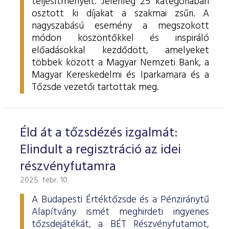
teljesítményeit. Jelenleg 25 kategóriában
osztott ki díjakat a szakmai zsűri. A
nagyszabású esemény a megszokott
módon köszöntőkkel és inspiráló
előadásokkal kezdődött, amelyeket
többek között a Magyar Nemzeti Bank, a
Magyar Kereskedelmi és Iparkamara és a
Tőzsde vezetői tartottak meg.
Éld át a tőzsdézés izgalmát:
Elindult a regisztráció az idei
részvényfutamra
2025. febr. 10.
A Budapesti Értéktőzsde és a Pénziránytű
Alapítvány ismét meghirdeti ingyenes
tőzsdejátékát, a BÉT Részvényfutamot,