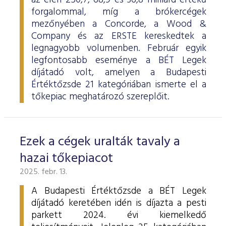
az élen 250,7, 68,9 és 36,8 milliárd értékű
forgalommal, míg a brókercégek
mezőnyében a Concorde, a Wood &
Company és az ERSTE kereskedtek a
legnagyobb volumenben. Február egyik
legfontosabb eseménye a BÉT Legek
díjátadó volt, amelyen a Budapesti
Értéktőzsde 21 kategóriában ismerte el a
tőkepiac meghatározó szereplőit.
Ezek a cégek uralták tavaly a
hazai tőkepiacot
2025. febr. 13.
A Budapesti Értéktőzsde a BÉT Legek
díjátadó keretében idén is díjazta a pesti
parkett 2024. évi kiemelkedő