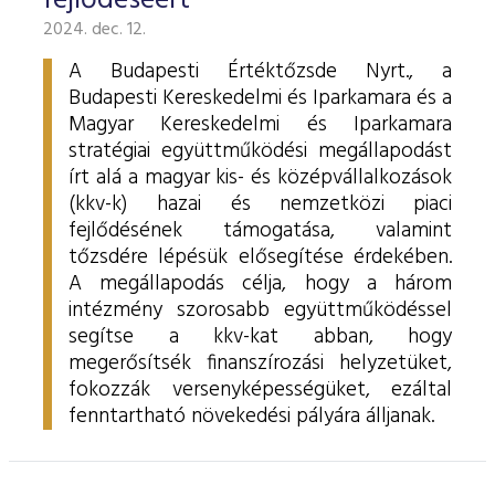
fejlődéséért
2024. dec. 12.
A Budapesti Értéktőzsde Nyrt., a
Budapesti Kereskedelmi és Iparkamara és a
Magyar Kereskedelmi és Iparkamara
stratégiai együttműködési megállapodást
írt alá a magyar kis- és középvállalkozások
(kkv-k) hazai és nemzetközi piaci
fejlődésének támogatása, valamint
tőzsdére lépésük elősegítése érdekében.
A megállapodás célja, hogy a három
intézmény szorosabb együttműködéssel
segítse a kkv-kat abban, hogy
megerősítsék finanszírozási helyzetüket,
fokozzák versenyképességüket, ezáltal
fenntartható növekedési pályára álljanak.