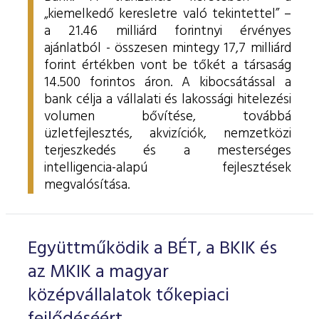
„kiemelkedő keresletre való tekintettel” –
a 21.46 milliárd forintnyi érvényes
ajánlatból - összesen mintegy 17,7 milliárd
forint értékben vont be tőkét a társaság
14.500 forintos áron. A kibocsátással a
bank célja a vállalati és lakossági hitelezési
volumen bővítése, továbbá
üzletfejlesztés, akvizíciók, nemzetközi
terjeszkedés és a mesterséges
intelligencia-alapú fejlesztések
megvalósítása.
Együttműködik a BÉT, a BKIK és
az MKIK a magyar
középvállalatok tőkepiaci