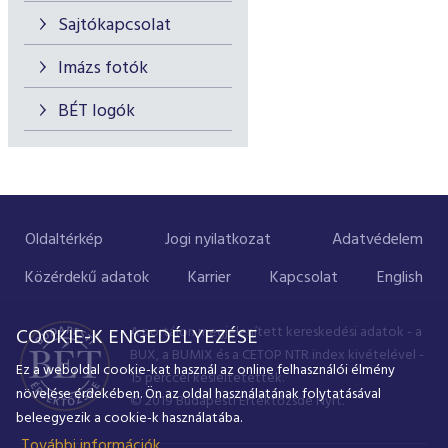
Sajtókapcsolat
Imázs fotók
BÉT logók
Oldaltérkép
Jogi nyilatkozat
Adatvédelem
Közérdekű adatok
Karrier
Kapcsolat
English
A portálon megjelenített kereskedési adatok - a
COOKIE-K ENGEDÉLYEZÉSE
BUX, a BUMIX és a CETOP NTR index kivételével -
Ez a weboldal cookie-kat használ az online felhasználói élmény
15 perccel késleltetettek.
növelése érdekében. Ön az oldal használatának folytatásával
© 2019 Budapesti Értéktőzsde Nyrt.
beleegyezik a cookie-k használatába.
További információk