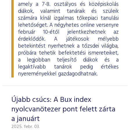
amely a 7-8. osztályos és középiskolás
diákok, valamint tanáraik és szüleik
számára kínál izgalmas tőkepiaci tanulási
lehetőséget. A négyhetes online versenyre
február 10-étől jelentkezhetnek az
érdeklődők. A játékosok mélyebb
betekintést nyerhetnek a tőzsdei világba,
próbára tehetik befektetési ismereteiket,
a legjobban teljesítő diákok és a
legaktívabb tanárok pedig értékes
nyereményekkel gazdagodhatnak.
Újabb csúcs: A Bux index
nyolcvanötezer pont felett zárta
a januárt
2025. febr. 03.