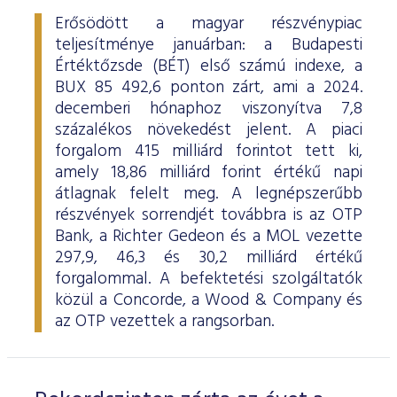
Erősödött a magyar részvénypiac
teljesítménye januárban: a Budapesti
Értéktőzsde (BÉT) első számú indexe, a
BUX 85 492,6 ponton zárt, ami a 2024.
decemberi hónaphoz viszonyítva 7,8
százalékos növekedést jelent. A piaci
forgalom 415 milliárd forintot tett ki,
amely 18,86 milliárd forint értékű napi
átlagnak felelt meg. A legnépszerűbb
részvények sorrendjét továbbra is az OTP
Bank, a Richter Gedeon és a MOL vezette
297,9, 46,3 és 30,2 milliárd értékű
forgalommal. A befektetési szolgáltatók
közül a Concorde, a Wood & Company és
az OTP vezettek a rangsorban.