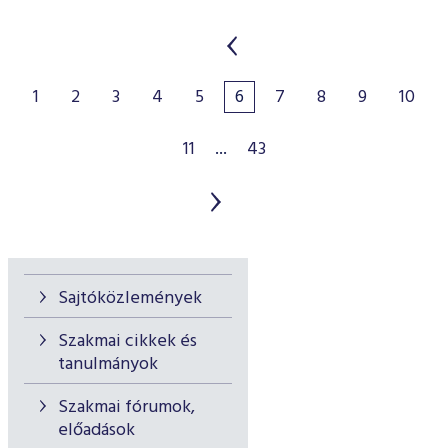
1
2
3
4
5
6
7
8
9
10
11
...
43
Sajtóközlemények
Szakmai cikkek és
tanulmányok
Szakmai fórumok,
előadások