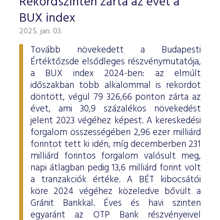
Rekordszinten zárta az évet a
BUX index
2025. jan. 03.
Tovább növekedett a Budapesti
Értéktőzsde elsődleges részvénymutatója,
a BUX index 2024-ben: az elmúlt
időszakban több alkalommal is rekordot
döntött, végül 79 326,66 ponton zárta az
évet, ami 30,9 százalékos növekedést
jelent 2023 végéhez képest. A kereskedési
forgalom összességében 2,96 ezer milliárd
forintot tett ki idén, míg decemberben 231
milliárd forintos forgalom valósult meg,
napi átlagban pedig 13,6 milliárd forint volt
a tranzakciók értéke. A BÉT kibocsátói
köre 2024 végéhez közeledve bővült a
Gránit Bankkal. Éves és havi szinten
egyaránt az OTP Bank részvényeivel