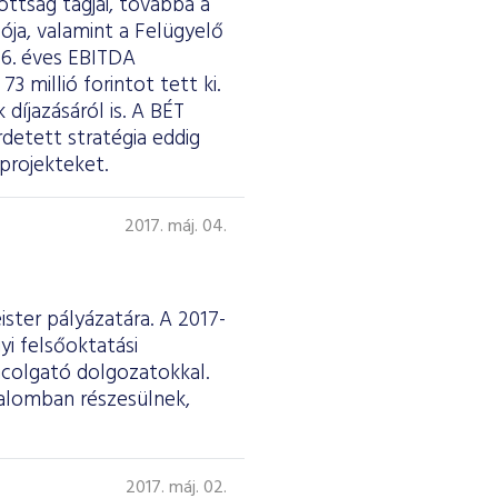
ottság tagjai, továbbá a
ója, valamint a Felügyelő
16. éves EBITDA
 millió forintot tett ki.
díjazásáról is. A BÉT
detett stratégia eddig
projekteket.
2017. máj. 04.
ster pályázatára. A 2017-
yi felsőoktatási
ncolgató dolgozatokkal.
talomban részesülnek,
2017. máj. 02.