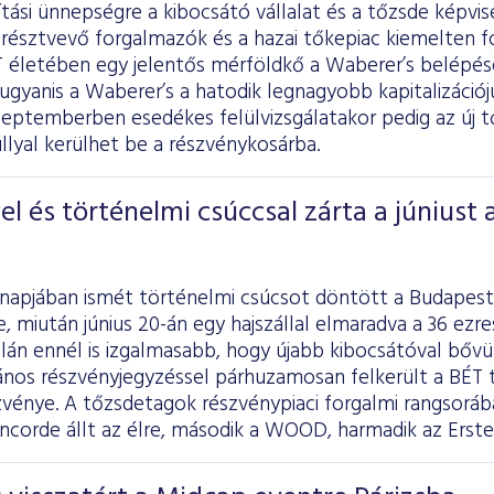
tási ünnepségre a kibocsátó vállalat és a tőzsde képvis
résztvevő forgalmazók és a hazai tőkepiac kiemelten fo
ÉT életében egy jelentős mérföldkő a Waberer’s belépé
 ugyanis a Waberer’s a hatodik legnagyobb kapitalizációj
eptemberben esedékes felülvizsgálatakor pedig az új tő
lyal kerülhet be a részvénykosárba.
l és történelmi csúccsal zárta a júniust 
ónapjában ismét történelmi csúcsot döntött a Budapest
, miután június 20-án egy hajszállal elmaradva a 36 ezr
alán ennél is izgalmasabb, hogy újabb kibocsátóval bővül
ános részvényjegyzéssel párhuzamosan felkerült a BÉT t
zvénye. A tőzsdetagok részvénypiaci forgalmi rangsorá
oncorde állt az élre, második a WOOD, harmadik az Erste 