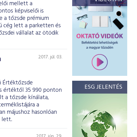
elői mellett a
ntos képviselői is
se a tőzsde prémium
ú cég lett a parketten és
zsdei vállalat az ötödik
a
2017. júl. 03.
i Értéktőzsde
ESG JELENTÉS
es értéktől 35 990 ponton
t a tőzsde kínálata,
erméklistájára a
ban májushoz hasonlóan
lett.
2017. jún. 29.