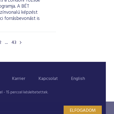
 és a Londoni Tőzsde
ogramja. A BÉT
színvonalú képzést
i forrásbevonást is
2
...
43
Karrier
Kapcsolat
English
 - 15 perccel késleltetettek.
ELFOGADOM