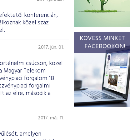
efektetői konferencián,
álkoznak közel száz
l.
KÖVESS MINKET
FACEBOOKON!
2017. jún. 01.
történelmi csúcson, közel
t a Magyar Telekom
zvénypiaci forgalom 18
zvénypiaci forgalmi
lt az élre, második a
2017. máj. 11.
yűlését, amelyen