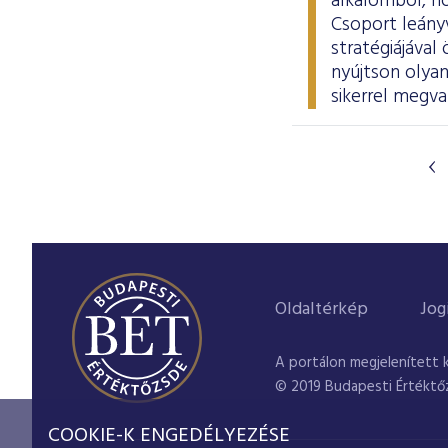
alkalomból, ho
Csoport leányv
stratégiájáva
nyújtson olyan
sikerrel megva
Oldaltérkép
Jog
A portálon megjelenített 
© 2019 Budapesti Értéktő
COOKIE-K ENGEDÉLYEZÉSE