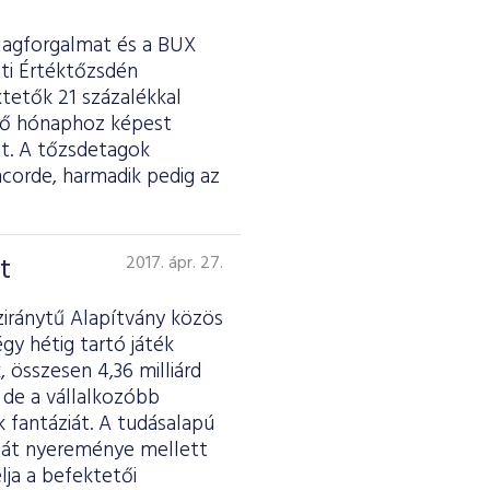
tlagforgalmat és a BUX
sti Értéktőzsdén
ktetők 21 százalékkal
őző hónaphoz képest
át. A tőzsdetagok
ncorde, harmadik pedig az
t
2017. ápr. 27.
ziránytű Alapítvány közös
gy hétig tartó játék
 összesen 4,36 milliárd
 de a vállalkozóbb
k fantáziát. A tudásalapú
saját nyereménye mellett
lja a befektetői