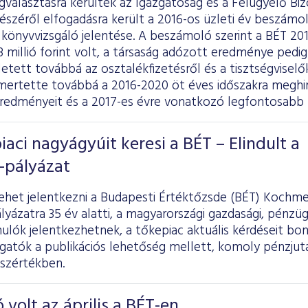
választásra kerültek az Igazgatóság és a Felügyelő Biz
észéről elfogadásra került a 2016-os üzleti év beszámol
 könyvvizsgáló jelentése. A beszámoló szerint a BÉT 20
millió forint volt, a társaság adózott eredménye pedig 73
etett továbbá az osztalékfizetésről és a tisztségviselők 
mertette továbbá a 2016-2020 öt éves időszakra meghir
redményeit és a 2017-es évre vonatkozó legfontosabb 
iaci nagyágyúit keresi a BÉT – Elindult a
-pályázat
ehet jelentkezni a Budapesti Értéktőzsde (BÉT) Kochmei
pályázatra 35 év alatti, a magyarországi gazdasági, pénzüg
ulók jelentkezhetnek, a tőkepiac aktuális kérdéseit bo
lgatók a publikációs lehetőség mellett, komoly pénzju
sszértékben.
 volt az április a BÉT-en