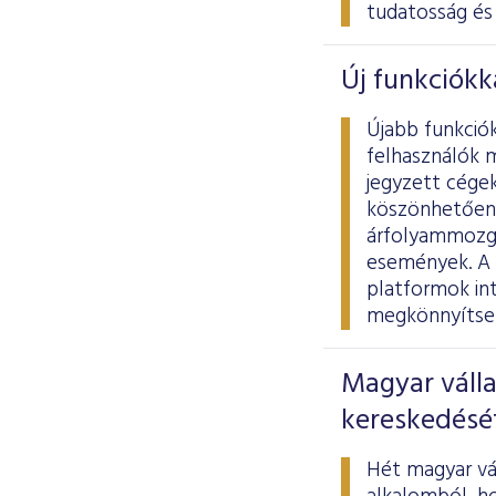
tudatosság és 
Új funkciókk
Újabb funkció
felhasználók 
jegyzett cégek
köszönhetően 
árfolyammozgá
események. A 
platformok int
megkönnyítse 
Magyar válla
kereskedésé
Hét magyar vál