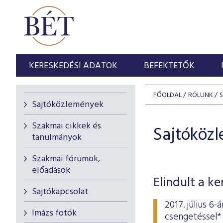
KERESKEDÉSI ADATOK
BEFEKTETŐK
FŐOLDAL
RÓLUNK
Sajtóközlemények
Szakmai cikkek és
Sajtóköz
tanulmányok
Szakmai fórumok,
előadások
Elindult a k
Sajtókapcsolat
2017. július 6
Imázs fotók
csengetéssel* 