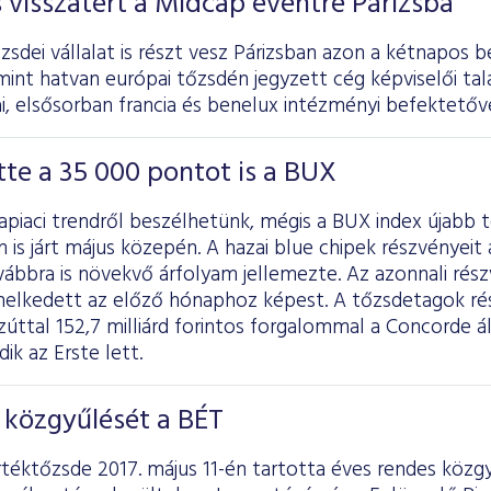
s visszatért a Midcap eventre Párizsba
sdei vállalat is részt vesz Párizsban azon a kétnapos b
int hatvan európai tőzsdén jegyzett cég képviselői tal
, elsősorban francia és benelux intézményi befektetőve
te a 35 000 pontot is a BUX
kapiaci trendről beszélhetünk, mégis a BUX index újabb 
 is járt május közepén. A hazai blue chipek részvényei
vábbra is növekvő árfolyam jellemezte. Az azonnali rés
melkedett az előző hónaphoz képest. A tőzsdetagok rés
úttal 152,7 milliárd forintos forgalommal a Concorde ál
k az Erste lett.
 közgyűlését a BÉT
rtéktőzsde 2017. május 11-én tartotta éves rendes közg