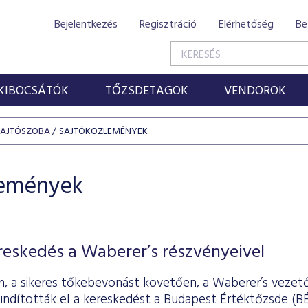
Bejelentkezés
Regisztráció
Elérhetőség
Be
KIBOCSÁTÓK
TŐZSDETAGOK
VENDOROK
SAJTÓSZOBA
SAJTÓKÖZLEMÉNYEK
lemények
ereskedés a Waberer’s részvényeivel
-án, a sikeres tőkebevonást követően, a Waberer’s vezet
indították el a kereskedést a Budapest Értéktőzsde (BÉ