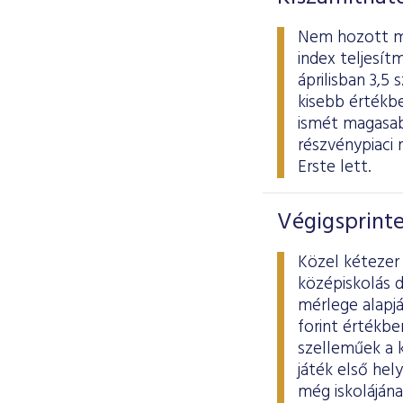
Nem hozott meg
index teljesít
áprilisban 3,5
kisebb értékb
ismét magasab
részvénypiaci 
Erste lett.
Végigsprint
Közel kétezer 
középiskolás d
mérlege alapjá
forint értékbe
szelleműek a k
játék első hel
még iskolájána