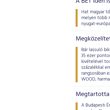
A BÉT idén i
Hat magyar tőz
melyen több m
nyugat-európai
Megközelítet
Bár lassuló bi
35 ezer ponton
kivételével to
százalékkal e
rangsorában ez
WOOD, harmadi
Megtartotta
A Budapesti É