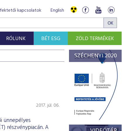
fektetői kapcsolatok
English
RÓLUNK
BÉT ESG
ZÖLD TERMÉKEK
SZÉCHENYI 2020
2017. júl. 06.
ői ünnepélyes
T) részvénypiacán. A
VIDEÓTÁR