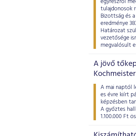
egyrészről meg
tulajdonosok r
Bizottság és a
eredménye 383 
Határozat szül
vezetősége is
megvalósult e
A jövő tőkep
Kochmeister
A mai naptól l
es évre kiírt 
képzésben tan
A győztes hal
1.100.000 Ft ö
Kiszámítható