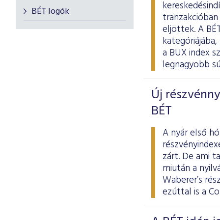
kereskedésindí
BÉT logók
tranzakcióban 
eljöttek. A B
kategóriájába,
a BUX index sz
legnagyobb súl
Új részvénnye
BÉT
A nyár első h
részvényindexe
zárt. De ami t
miután a nyilv
Waberer’s rés
ezúttal is a C