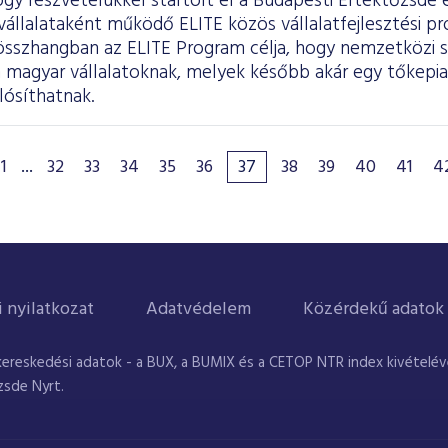
gy részvételükkel startolt el a Budapesti Értéktőzsde
állalataként működő ELITE közös vállalatfejlesztési pr
l összhangban az ELITE Program célja, hogy nemzetközi 
 magyar vállalatoknak, melyek később akár egy tőkepiac
lósíthatnak.
1
...
32
33
34
35
36
37
38
39
40
41
4
i nyilatkozat
Adatvédelem
Közérdekű adatok
kereskedési adatok - a BUX, a BUMIX és a CETOP NTR index kivételével
zsde Nyrt.