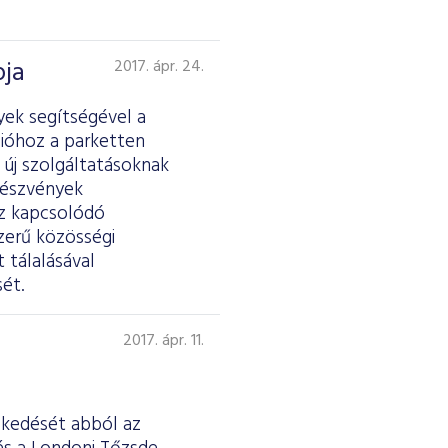
pja
2017. ápr. 24.
yek segítségével a
ióhoz a parketten
 új szolgáltatásoknak
részvények
ez kapcsolódó
zerű közösségi
 tálalásával
ét.
2017. ápr. 11.
eskedését abból az