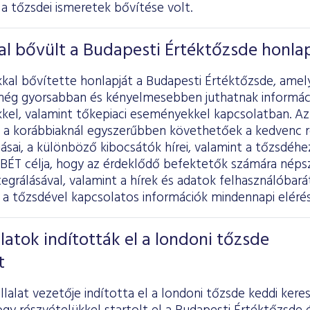
a tőzsdei ismeretek bővítése volt.
al bővült a Budapesti Értéktőzsde honla
kkal bővítette honlapját a Budapesti Értéktőzsde, amel
még gyorsabban és kényelmesebben juthatnak informác
kel, valamint tőkepiaci eseményekkel kapcsolatban. Az
a korábbiaknál egyszerűbben követhetőek a kedvenc 
sai, a különböző kibocsátók hírei, valamint a tőzsdéh
BÉT célja, hogy az érdeklődő befektetők számára néps
egrálásával, valamint a hírek és adatok felhasználóbarát
a tőzsdével kapcsolatos információk mindennapi elérés
latok indították el a londoni tőzsde
t
lalat vezetője indította el a londoni tőzsde keddi ker