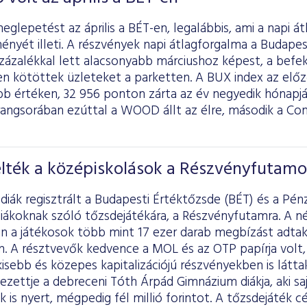
lepetést az április a BÉT-en, legalábbis, ami a napi á
ményét illeti. A részvények napi átlagforgalma a Budape
 százalékkal lett alacsonyabb márciushoz képest, a befe
en kötöttek üzleteket a parketten. A BUX index az el
b értéken, 32 956 ponton zárta az év negyedik hónapj
rangsorában ezúttal a WOOD állt az élre, második a Co
elték a középiskolások a Részvényfutamo
diák regisztrált a Budapesti Értéktőzsde (BÉT) és a Pén
iákoknak szóló tőzsdejátékára, a Részvényfutamra. A né
n a játékosok több mint 17 ezer darab megbízást adtak,
n. A résztvevők kedvence a MOL és az OTP papírja volt,
isebb és közepes kapitalizációjú részvényekben is látta
yezettje a debreceni Tóth Árpád Gimnázium diákja, aki 
k is nyert, mégpedig fél millió forintot. A tőzsdejáték cé