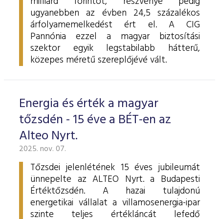
milliárd forintot, részvénye pedig
ugyanebben az évben 24,5 százalékos
árfolyamemelkedést ért el. A CIG
Pannónia ezzel a magyar biztosítási
szektor egyik legstabilabb hátterű,
közepes méretű szereplőjévé vált.
Energia és érték a magyar
tőzsdén - 15 éve a BÉT-en az
Alteo Nyrt.
2025. nov. 07.
Tőzsdei jelenlétének 15 éves jubileumát
ünnepelte az ALTEO Nyrt. a Budapesti
Értéktőzsdén. A hazai tulajdonú
energetikai vállalat a villamosenergia-ipar
szinte teljes értékláncát lefedő