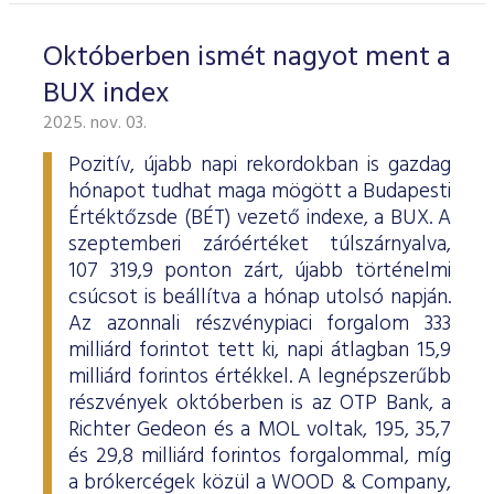
Októberben ismét nagyot ment a
BUX index
2025. nov. 03.
Pozitív, újabb napi rekordokban is gazdag
hónapot tudhat maga mögött a Budapesti
Értéktőzsde (BÉT) vezető indexe, a BUX. A
szeptemberi záróértéket túlszárnyalva,
107 319,9 ponton zárt, újabb történelmi
csúcsot is beállítva a hónap utolsó napján.
Az azonnali részvénypiaci forgalom 333
milliárd forintot tett ki, napi átlagban 15,9
milliárd forintos értékkel. A legnépszerűbb
részvények októberben is az OTP Bank, a
Richter Gedeon és a MOL voltak, 195, 35,7
és 29,8 milliárd forintos forgalommal, míg
a brókercégek közül a WOOD & Company,