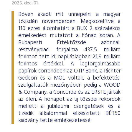
2025. dec. 01.
Bőven akadt mit ünnepelni a magyar
tőzsdén novemberben. Megközelítve a
110 ezres álomhatárt a BUX 2 százalékos
emelkedést mutatott a hónap során. A
Budapesti Értéktőzsde azonnali
részvénypiaci forgalma 437,5 milliárd
forintot tett ki, napi átlagban 21,9 milliárd
forintos értékkel. A legforgalmasabb
papírok sorrendben az OTP Bank, a Richter
Gedeon és a MOL voltak, a befektetési
szolgáltatók mezőnyében pedig a WOOD
& Company, a Concorde és az ERSTE jártak
az élen. A hónapot az új tőzsdei rekordok
mellett a jubileumi csengetések és a
tizedik alkalommal elkészített BÉT50
kiadvány tette emlékezetessé.