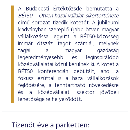
A Budapesti Értéktőzsde bemutatta a
BÉT50 – Ötven hazai vállalat sikertörténete
című sorozat tizedik kötetét. A jubileumi
kiadványban szereplő újabb ötven magyar
vállalkozással együtt a BÉT50-közösség
immár ötszáz tagot számlál, melynek
tagjai a magyar gazdaság
legeredményesebb és leginspirálóbb
középvállalatai közül kerülnek ki. A kötet a
BÉT50 konferencián debütált, ahol a
fókusz ezúttal is a hazai vállalkozások
fejlődésére, a fenntartható növekedésre
és a középvállalati szektor jövőbeli
lehetőségeire helyeződött.
Tizenöt éve a parketten: