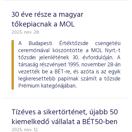
30 éve része a magyar
tőkepiacnak a MOL
2025. nov. 28.
A Budapesti Értéktőzsde csengetési
ceremóniával köszöntötte a MOL Nyrt.-t
tőzsdei jelenlétének 30. évfordulóján. A
társaság részvényeit 1995. november 28-án
vezették be a BÉT-re, és azóta is az egyik
legkeresettebb papírnak számít a tőzsde
Prémium kategóriájában.
Tízéves a sikertörténet, újabb 50
kiemelkedő vállalat a BÉT50-ben
2025. nov. 12.