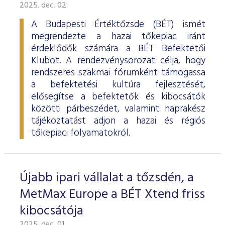
ESG Útmutató
2025. dec. 02.
A Budapesti Értéktőzsde (BÉT) ismét
megrendezte a hazai tőkepiac iránt
érdeklődők számára a BÉT Befektetői
Klubot. A rendezvénysorozat célja, hogy
rendszeres szakmai fórumként támogassa
a befektetési kultúra fejlesztését,
elősegítse a befektetők és kibocsátók
közötti párbeszédet, valamint naprakész
tájékoztatást adjon a hazai és régiós
tőkepiaci folyamatokról.
Újabb ipari vállalat a tőzsdén, a
MetMax Europe a BÉT Xtend friss
kibocsátója
2025. dec. 01.