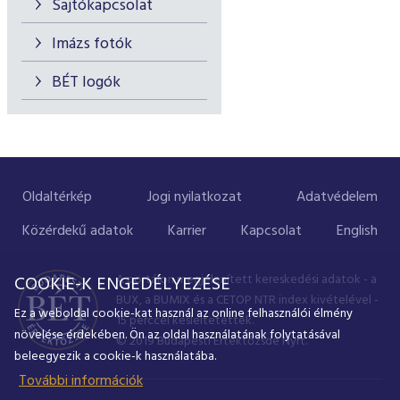
Sajtókapcsolat
Imázs fotók
BÉT logók
Oldaltérkép
Jogi nyilatkozat
Adatvédelem
Közérdekű adatok
Karrier
Kapcsolat
English
A portálon megjelenített kereskedési adatok - a
COOKIE-K ENGEDÉLYEZÉSE
BUX, a BUMIX és a CETOP NTR index kivételével -
Ez a weboldal cookie-kat használ az online felhasználói élmény
15 perccel késleltetettek.
növelése érdekében. Ön az oldal használatának folytatásával
© 2019 Budapesti Értéktőzsde Nyrt.
beleegyezik a cookie-k használatába.
További információk