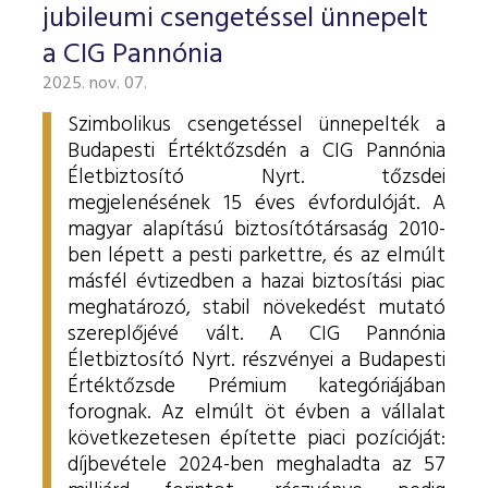
jubileumi csengetéssel ünnepelt
a CIG Pannónia
2025. nov. 07.
Szimbolikus csengetéssel ünnepelték a
Budapesti Értéktőzsdén a CIG Pannónia
Életbiztosító Nyrt. tőzsdei
megjelenésének 15 éves évfordulóját. A
magyar alapítású biztosítótársaság 2010-
ben lépett a pesti parkettre, és az elmúlt
másfél évtizedben a hazai biztosítási piac
meghatározó, stabil növekedést mutató
szereplőjévé vált.
A CIG Pannónia
Életbiztosító Nyrt. részvényei a Budapesti
Értéktőzsde Prémium kategóriájában
forognak. Az elmúlt öt évben a vállalat
következetesen építette piaci pozícióját:
díjbevétele 2024-ben meghaladta az 57