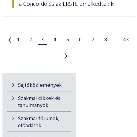
a Concorde és az ERSTE emelkedtek ki.
1
2
3
4
5
6
7
8
...
43
Sajtóközlemények
Szakmai cikkek és
tanulmányok
Szakmai fórumok,
előadások