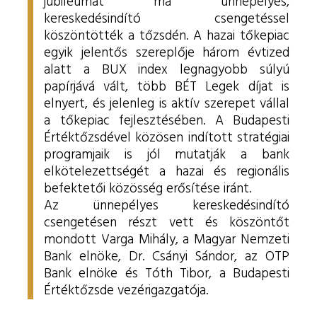
jubileumát ma ünnepélyes,
kereskedésindító csengetéssel
köszöntötték a tőzsdén. A hazai tőkepiac
egyik jelentős szereplője három évtized
alatt a BUX index legnagyobb súlyú
papírjává vált, több BÉT Legek díjat is
elnyert, és jelenleg is aktív szerepet vállal
a tőkepiac fejlesztésében. A Budapesti
Értéktőzsdével közösen indított stratégiai
programjaik is jól mutatják a bank
elkötelezettségét a hazai és regionális
befektetői közösség erősítése iránt.
Az ünnepélyes kereskedésindító
csengetésen részt vett és köszöntőt
mondott Varga Mihály, a Magyar Nemzeti
Bank elnöke, Dr. Csányi Sándor, az OTP
Bank elnöke és Tóth Tibor, a Budapesti
Értéktőzsde vezérigazgatója.