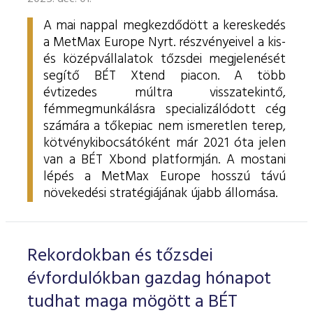
A mai nappal megkezdődött a kereskedés
a MetMax Europe Nyrt. részvényeivel a kis-
és középvállalatok tőzsdei megjelenését
segítő BÉT Xtend piacon. A több
évtizedes múltra visszatekintő,
fémmegmunkálásra specializálódott cég
számára a tőkepiac nem ismeretlen terep,
kötvénykibocsátóként már 2021 óta jelen
van a BÉT Xbond platformján. A mostani
lépés a MetMax Europe hosszú távú
növekedési stratégiájának újabb állomása.
Rekordokban és tőzsdei
évfordulókban gazdag hónapot
tudhat maga mögött a BÉT