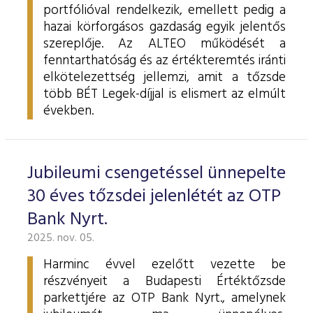
portfólióval rendelkezik, emellett pedig a
hazai körforgásos gazdaság egyik jelentős
szereplője. Az ALTEO működését a
fenntarthatóság és az értékteremtés iránti
elkötelezettség jellemzi, amit a tőzsde
több BÉT Legek-díjjal is elismert az elmúlt
években.
Jubileumi csengetéssel ünnepelte
30 éves tőzsdei jelenlétét az OTP
Bank Nyrt.
2025. nov. 05.
Harminc évvel ezelőtt vezette be
részvényeit a Budapesti Értéktőzsde
parkettjére az OTP Bank Nyrt., amelynek