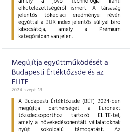
amely a jövő technológiái iránti
elkötelezettségéről ismert. A társaság
jelentős tőkepiaci eredményei révén
egyúttal a BUX index jelentős súllyal bíró
kibocsátója, amely a Prémium
kategóriában van jelen.
Megújítja együttműködését a
Budapesti Értéktőzsde és az
ELITE
2024. szept. 18.
A Budapesti Értéktőzsde (BÉT) 2024-ben
megújítja partnerségét a Euronext
tőzsdecsoporthoz tartozó ELITE-tel,
amely a növekedésorientált vállalatoknak
nyújt sokoldalú támogatást. Az