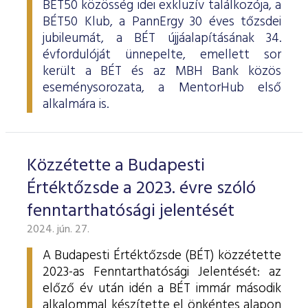
BÉT50 közösség idei exkluzív találkozója, a
BÉT50 Klub, a PannErgy 30 éves tőzsdei
jubileumát, a BÉT újjáalapításának 34.
évfordulóját ünnepelte, emellett sor
került a BÉT és az MBH Bank közös
eseménysorozata, a MentorHub első
alkalmára is.
Közzétette a Budapesti
Értéktőzsde a 2023. évre szóló
fenntarthatósági jelentését
2024. jún. 27.
A Budapesti Értéktőzsde (BÉT) közzétette
2023-as Fenntarthatósági Jelentését: az
előző év után idén a BÉT immár második
alkalommal készítette el önkéntes alapon