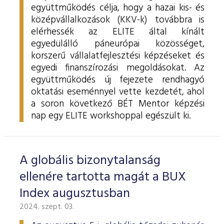
együttműködés célja, hogy a hazai kis- és
középvállalkozások (KKV-k) továbbra is
elérhessék az ELITE által kínált
egyedülálló páneurópai közösséget,
korszerű vállalatfejlesztési képzéseket és
egyedi finanszírozási megoldásokat. Az
együttműködés új fejezete rendhagyó
oktatási eseménnyel vette kezdetét, ahol
a soron következő BÉT Mentor képzési
nap egy ELITE workshoppal egészült ki.
A globális bizonytalanság
ellenére tartotta magát a BUX
Index augusztusban
2024. szept. 03.