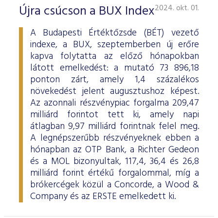
ESG Útmutató
Újra csúcson a BUX Index
2024. okt. 01.
A Budapesti Értéktőzsde (BÉT) vezető
indexe, a BUX, szeptemberben új erőre
kapva folytatta az előző hónapokban
látott emelkedést: a mutató 73 896,18
ponton zárt, amely 1,4 százalékos
növekedést jelent augusztushoz képest.
Az azonnali részvénypiac forgalma 209,47
milliárd forintot tett ki, amely napi
átlagban 9,97 milliárd forintnak felel meg.
A legnépszerűbb részvényeknek ebben a
hónapban az OTP Bank, a Richter Gedeon
és a MOL bizonyultak, 117,4, 36,4 és 26,8
milliárd forint értékű forgalommal, míg a
brókercégek közül a Concorde, a Wood &
Company és az ERSTE emelkedett ki.