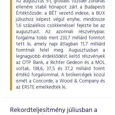
Az augusztus 5-i, globális tőzsdei zuhanás
ellenére stabil hónapot zárt a Budapesti
Értéktőzsde: a BÉT vezető indexe, a BUX
júliushoz képest végül enyhe, mindössze
1,6 százalékos csökkenéssel fejezte be az
augusztust. Az azonnali részvénypiac
forgalma több mint 233,7 milliárd forintot
tett ki, amely napi átlagban 11,7 milliárd
forintnak felel meg. Augusztusban a
legnagyobb érdeklődést keltő részvények
az OTP Bank, a Richter Gedeon és a MOL
voltak, 138,6, 37,5 és 37,2 milliárd forint
értékű forgalommal. A brókercégek közül
ismét a Concorde, a Wood & Company és
az ERSTE emelkedtek ki.
Rekordteljesítmény júliusban a