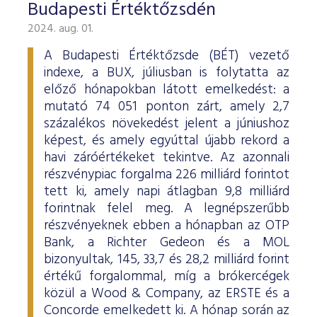
Budapesti Értéktőzsdén
2024. aug. 01.
A Budapesti Értéktőzsde (BÉT) vezető
indexe, a BUX, júliusban is folytatta az
előző hónapokban látott emelkedést: a
mutató 74 051 ponton zárt, amely 2,7
százalékos növekedést jelent a júniushoz
képest, és amely egyúttal újabb rekord a
havi záróértékeket tekintve. Az azonnali
részvénypiac forgalma 226 milliárd forintot
tett ki, amely napi átlagban 9,8 milliárd
forintnak felel meg. A legnépszerűbb
részvényeknek ebben a hónapban az OTP
Bank, a Richter Gedeon és a MOL
bizonyultak, 145, 33,7 és 28,2 milliárd forint
értékű forgalommal, míg a brókercégek
közül a Wood & Company, az ERSTE és a
Concorde emelkedett ki. A hónap során az