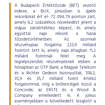
A Budapesti Értéktőzsde (BÉT) vezető
indexe, a BUX, júniusban is újabb
rekordokat ért el: 72 094,79 ponton zárt,
amely 6,2 százalékos növekedést jelent a
májusi záróértékhez képest, és amely
egyúttal napi rekord a hazai
tőzsdetörténetben. Az azonnali
részvénypiac forgalma 223,9 milliárd
forintot tett ki, amely napi átlagban 11,2
milliárd forintnak felel meg. A
legnépszerűbb részvényeknek ebben a
hónapban az OTP Bank, a Magyar Telekom
és a Richter Gedeon bizonyultak, 108,2,
35,9 és 35,7 milliárd forint értékű
forgalommal, míg a brókercégek közül a
Concorde, az ERSTE és a Wood &
Company emelkedett ki. A június
eseményekben is bővelkedett: lezajlott a