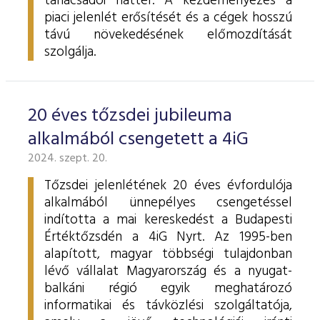
tanácsadói háttér. A kezdeményezés a
piaci jelenlét erősítését és a cégek hosszú
távú növekedésének előmozdítását
szolgálja.
20 éves tőzsdei jubileuma
alkalmából csengetett a 4iG
2024. szept. 20.
Tőzsdei jelenlétének 20 éves évfordulója
alkalmából ünnepélyes csengetéssel
indította a mai kereskedést a Budapesti
Értéktőzsdén a 4iG Nyrt. Az 1995-ben
alapított, magyar többségi tulajdonban
lévő vállalat Magyarország és a nyugat-
balkáni régió egyik meghatározó
informatikai és távközlési szolgáltatója,