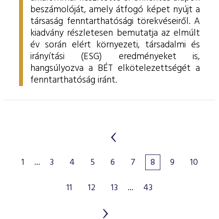
beszámolóját, amely átfogó képet nyújt a
társaság fenntarthatósági törekvéseiről. A
kiadvány részletesen bemutatja az elmúlt
év során elért környezeti, társadalmi és
irányítási (ESG) eredményeket is,
hangsúlyozva a BÉT elkötelezettségét a
fenntarthatóság iránt.
1
...
3
4
5
6
7
8
9
10
11
12
13
...
43