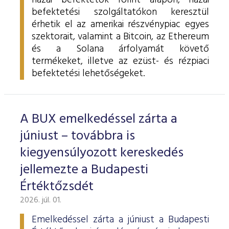
hazai befektetők forint alapon, hazai
befektetési szolgáltatókon keresztül
érhetik el az amerikai részvénypiac egyes
szektorait, valamint a Bitcoin, az Ethereum
és a Solana árfolyamát követő
termékeket, illetve az ezüst- és rézpiaci
befektetési lehetőségeket.
A BUX emelkedéssel zárta a
júniust – továbbra is
kiegyensúlyozott kereskedés
jellemezte a Budapesti
Értéktőzsdét
2026. júl. 01.
Emelkedéssel zárta a júniust a Budapesti