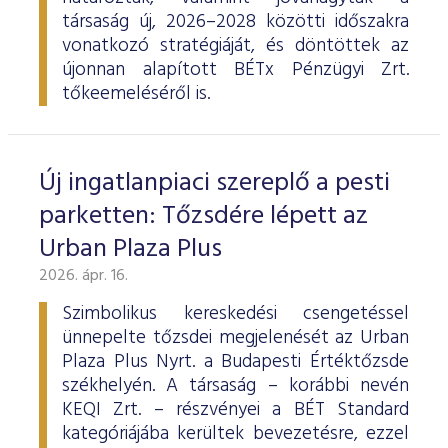
társaság új, 2026–2028 közötti időszakra
vonatkozó stratégiáját, és döntöttek az
újonnan alapított BÉTx Pénzügyi Zrt.
tőkeemeléséről is.
Új ingatlanpiaci szereplő a pesti
parketten: Tőzsdére lépett az
Urban Plaza Plus
2026. ápr. 16.
Szimbolikus kereskedési csengetéssel
ünnepelte tőzsdei megjelenését az Urban
Plaza Plus Nyrt. a Budapesti Értéktőzsde
székhelyén. A társaság – korábbi nevén
KEQI Zrt. – részvényei a BÉT Standard
kategóriájába kerültek bevezetésre, ezzel