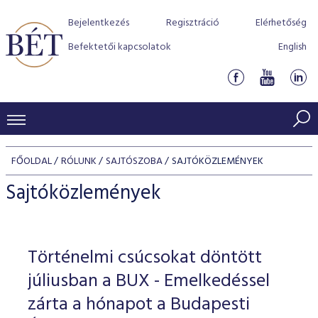
Bejelentkezés
Regisztráció
Elérhetőség
Befektetői kapcsolatok
English
KERESKEDÉSI ADATOK
FŐOLDAL
RÓLUNK
SAJTÓSZOBA
SAJTÓKÖZLEMÉNYEK
INDEXEK
BEFEKTETŐK
Sajtóközlemények
Részvényindexek
Piaci forgalom
Termékcsoportok
KIBOCSÁTÓK
Kötvényindexek
Kedvenc instrumentumok
Szabályozás
Indexek
Részvény és vállalati kötvény tőzsdei bevezetését támoga
Történelmi csúcsokat döntött
TŐZSDETAGOK
Jelzáloglevél indexek
program
Azonnali Piac
Alkalmazott díjstruktúra
BÉT szabályzatok
Részvény szekció
júliusban a BUX - Emelkedéssel
Tőzsdetagok, üzletkötők
VENDOROK
Vállalati kötvény indexek
Származékos piac
BÉT Xtend - Részvénypiac egyszerűen
Részvények
zárta a hónapot a Budapesti
Elszámolás
Befektetővédelem
Hitelpapír szekció
Útmutató a taggá váláshoz