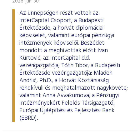
2026. jún. 30.
Az ünnepségen részt vettek az
InterCapital Csoport, a Budapesti
Értéktőzsde, a horvát diplomáciai
képviselet, valamint európai pénzügyi
intézmények képviselői. Beszédet
mondott a meghívottak előtt Ivan
Kurtović, az InterCapital d.d.
vezérigazgatója; Tóth Tibor, a Budapesti
Értéktőzsde vezérigazgatója; Mladen
Andrlić, Ph.D., a Horvát Köztársaság
rendkívüli és meghatalmazott nagykövete;
valamint Anna Avvakumova, a Pénzügyi
Intézményekért Felelős Társigazgató,
Európai Újjáépítési és Fejlesztési Bank
(EBRD).