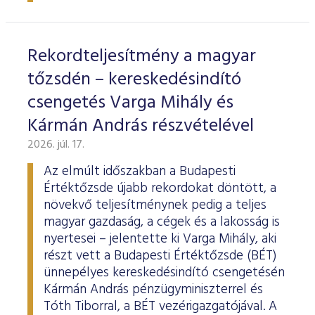
ESG Útmutató
Rekordteljesítmény a magyar
tőzsdén – kereskedésindító
csengetés Varga Mihály és
Kármán András részvételével
2026. júl. 17.
Az elmúlt időszakban a Budapesti
Értéktőzsde újabb rekordokat döntött, a
növekvő teljesítménynek pedig a teljes
magyar gazdaság, a cégek és a lakosság is
nyertesei – jelentette ki Varga Mihály, aki
részt vett a Budapesti Értéktőzsde (BÉT)
ünnepélyes kereskedésindító csengetésén
Kármán András pénzügyminiszterrel és
Tóth Tiborral, a BÉT vezérigazgatójával. A