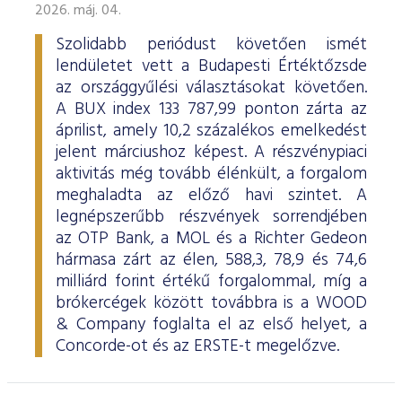
2026. máj. 04.
Szolidabb periódust követően ismét
lendületet vett a Budapesti Értéktőzsde
az országgyűlési választásokat követően.
A BUX index 133 787,99 ponton zárta az
áprilist, amely 10,2 százalékos emelkedést
jelent márciushoz képest. A részvénypiaci
aktivitás még tovább élénkült, a forgalom
meghaladta az előző havi szintet. A
legnépszerűbb részvények sorrendjében
az OTP Bank, a MOL és a Richter Gedeon
hármasa zárt az élen, 588,3, 78,9 és 74,6
milliárd forint értékű forgalommal, míg a
brókercégek között továbbra is a WOOD
& Company foglalta el az első helyet, a
Concorde-ot és az ERSTE-t megelőzve.