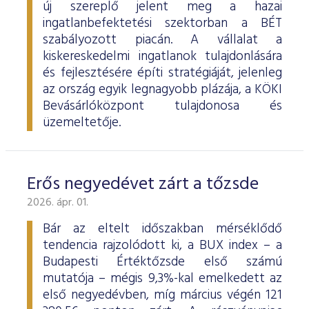
új szereplő jelent meg a hazai
ingatlanbefektetési szektorban a BÉT
szabályozott piacán. A vállalat a
kiskereskedelmi ingatlanok tulajdonlására
és fejlesztésére építi stratégiáját, jelenleg
az ország egyik legnagyobb plázája, a KÖKI
Bevásárlóközpont tulajdonosa és
üzemeltetője.
Erős negyedévet zárt a tőzsde
2026. ápr. 01.
Bár az eltelt időszakban mérséklődő
tendencia rajzolódott ki, a BUX index – a
Budapesti Értéktőzsde első számú
mutatója – mégis 9,3%-kal emelkedett az
első negyedévben, míg március végén 121