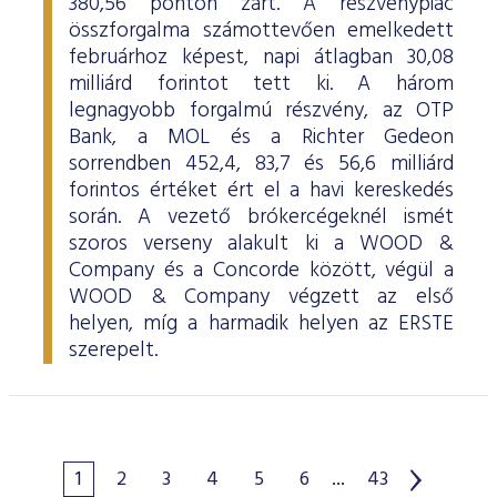
380,56 ponton zárt. A részvénypiac
összforgalma számottevően emelkedett
februárhoz képest, napi átlagban 30,08
milliárd forintot tett ki. A három
legnagyobb forgalmú részvény, az OTP
Bank, a MOL és a Richter Gedeon
sorrendben 452,4, 83,7 és 56,6 milliárd
forintos értéket ért el a havi kereskedés
során. A vezető brókercégeknél ismét
szoros verseny alakult ki a WOOD &
Company és a Concorde között, végül a
WOOD & Company végzett az első
helyen, míg a harmadik helyen az ERSTE
szerepelt.
1
2
3
4
5
6
...
43