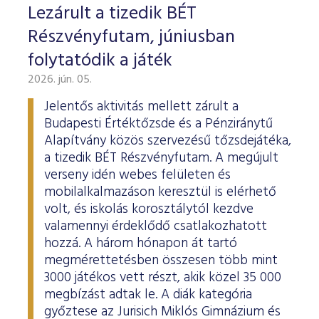
Lezárult a tizedik BÉT
Részvényfutam, júniusban
folytatódik a játék
2026. jún. 05.
Jelentős aktivitás mellett zárult a
Budapesti Értéktőzsde és a Pénziránytű
Alapítvány közös szervezésű tőzsdejátéka,
a tizedik BÉT Részvényfutam. A megújult
verseny idén webes felületen és
mobilalkalmazáson keresztül is elérhető
volt, és iskolás korosztálytól kezdve
valamennyi érdeklődő csatlakozhatott
hozzá. A három hónapon át tartó
megmérettetésben összesen több mint
3000 játékos vett részt, akik közel 35 000
megbízást adtak le. A diák kategória
győztese az Jurisich Miklós Gimnázium és