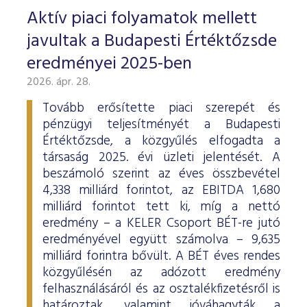
Aktív piaci folyamatok mellett
javultak a Budapesti Értéktőzsde
eredményei 2025-ben
2026. ápr. 28.
Tovább erősítette piaci szerepét és
pénzügyi teljesítményét a Budapesti
Értéktőzsde, a közgyűlés elfogadta a
társaság 2025. évi üzleti jelentését. A
beszámoló szerint az éves összbevétel
4,338 milliárd forintot, az EBITDA 1,680
milliárd forintot tett ki, míg a nettó
eredmény – a KELER Csoport BÉT-re jutó
eredményével együtt számolva – 9,635
milliárd forintra bővült. A BÉT éves rendes
közgyűlésén az adózott eredmény
felhasználásáról és az osztalékfizetésről is
határoztak, valamint jóváhagyták a