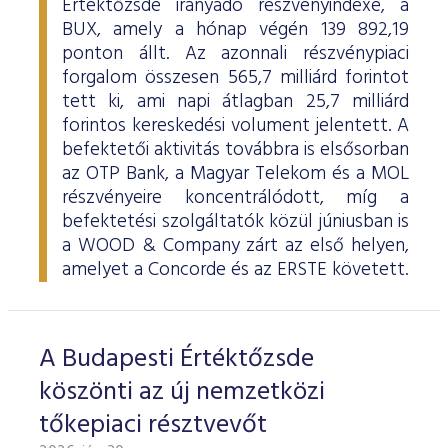
Értéktőzsde irányadó részvényindexe, a
BUX, amely a hónap végén 139 892,19
ponton állt. Az azonnali részvénypiaci
forgalom összesen 565,7 milliárd forintot
tett ki, ami napi átlagban 25,7 milliárd
forintos kereskedési volument jelentett. A
befektetői aktivitás továbbra is elsősorban
az OTP Bank, a Magyar Telekom és a MOL
részvényeire koncentrálódott, míg a
befektetési szolgáltatók közül júniusban is
a WOOD & Company zárt az első helyen,
amelyet a Concorde és az ERSTE követett.
A Budapesti Értéktőzsde
köszönti az új nemzetközi
tőkepiaci résztvevőt