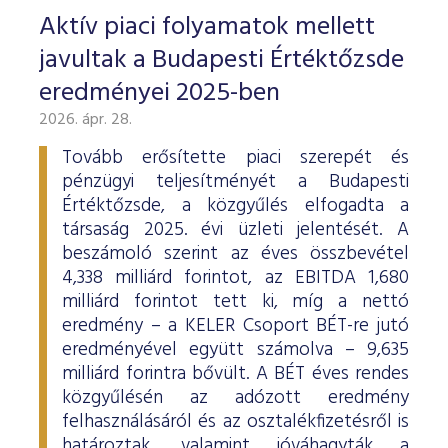
Aktív piaci folyamatok mellett
javultak a Budapesti Értéktőzsde
eredményei 2025-ben
2026. ápr. 28.
Tovább erősítette piaci szerepét és
pénzügyi teljesítményét a Budapesti
Értéktőzsde, a közgyűlés elfogadta a
társaság 2025. évi üzleti jelentését. A
beszámoló szerint az éves összbevétel
4,338 milliárd forintot, az EBITDA 1,680
milliárd forintot tett ki, míg a nettó
eredmény – a KELER Csoport BÉT-re jutó
eredményével együtt számolva – 9,635
milliárd forintra bővült. A BÉT éves rendes
közgyűlésén az adózott eredmény
felhasználásáról és az osztalékfizetésről is
határoztak, valamint jóváhagyták a