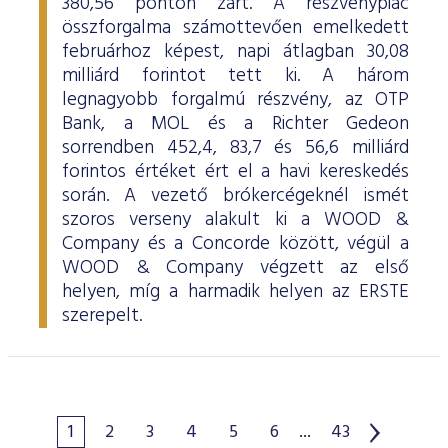
380,56 ponton zárt. A részvénypiac
összforgalma számottevően emelkedett
februárhoz képest, napi átlagban 30,08
milliárd forintot tett ki. A három
legnagyobb forgalmú részvény, az OTP
Bank, a MOL és a Richter Gedeon
sorrendben 452,4, 83,7 és 56,6 milliárd
forintos értéket ért el a havi kereskedés
során. A vezető brókercégeknél ismét
szoros verseny alakult ki a WOOD &
Company és a Concorde között, végül a
WOOD & Company végzett az első
helyen, míg a harmadik helyen az ERSTE
szerepelt.
1
2
3
4
5
6
...
43