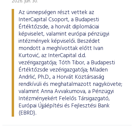
2026. jún. 30.
Az ünnepségen részt vettek az
InterCapital Csoport, a Budapesti
Értéktőzsde, a horvát diplomáciai
képviselet, valamint európai pénzügyi
intézmények képviselői. Beszédet
mondott a meghívottak előtt Ivan
Kurtović, az InterCapital d.d.
vezérigazgatója; Tóth Tibor, a Budapesti
Értéktőzsde vezérigazgatója; Mladen
Andrlić, Ph.D., a Horvát Köztársaság
rendkívüli és meghatalmazott nagykövete;
valamint Anna Avvakumova, a Pénzügyi
Intézményekért Felelős Társigazgató,
Európai Újjáépítési és Fejlesztési Bank
(EBRD).