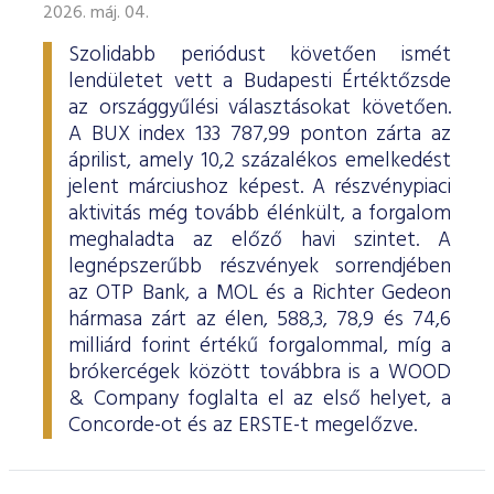
2026. máj. 04.
Szolidabb periódust követően ismét
lendületet vett a Budapesti Értéktőzsde
az országgyűlési választásokat követően.
A BUX index 133 787,99 ponton zárta az
áprilist, amely 10,2 százalékos emelkedést
jelent márciushoz képest. A részvénypiaci
aktivitás még tovább élénkült, a forgalom
meghaladta az előző havi szintet. A
legnépszerűbb részvények sorrendjében
az OTP Bank, a MOL és a Richter Gedeon
hármasa zárt az élen, 588,3, 78,9 és 74,6
milliárd forint értékű forgalommal, míg a
brókercégek között továbbra is a WOOD
& Company foglalta el az első helyet, a
Concorde-ot és az ERSTE-t megelőzve.