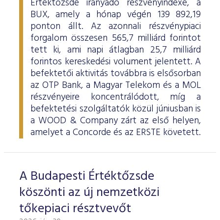
Értéktőzsde irányadó részvényindexe, a
BUX, amely a hónap végén 139 892,19
ponton állt. Az azonnali részvénypiaci
forgalom összesen 565,7 milliárd forintot
tett ki, ami napi átlagban 25,7 milliárd
forintos kereskedési volument jelentett. A
befektetői aktivitás továbbra is elsősorban
az OTP Bank, a Magyar Telekom és a MOL
részvényeire koncentrálódott, míg a
befektetési szolgáltatók közül júniusban is
a WOOD & Company zárt az első helyen,
amelyet a Concorde és az ERSTE követett.
A Budapesti Értéktőzsde
köszönti az új nemzetközi
tőkepiaci résztvevőt