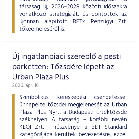
társaság új, 2026–2028 közötti időszakra
vonatkozó stratégiáját, és döntöttek az
újonnan alapított BÉTx Pénzügyi Zrt.
tőkeemeléséről is.
Új ingatlanpiaci szereplő a pesti
parketten: Tőzsdére lépett az
Urban Plaza Plus
2026. ápr. 16.
Szimbolikus kereskedési csengetéssel
ünnepelte tőzsdei megjelenését az Urban
Plaza Plus Nyrt. a Budapesti Értéktőzsde
székhelyén. A társaság – korábbi nevén
KEQI Zrt. – részvényei a BÉT Standard
kategóriájába kerültek bevezetésre, ezzel