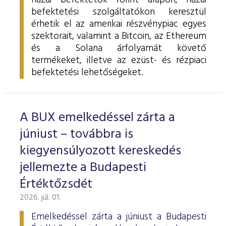
hazai befektetők forint alapon, hazai
befektetési szolgáltatókon keresztül
érhetik el az amerikai részvénypiac egyes
szektorait, valamint a Bitcoin, az Ethereum
és a Solana árfolyamát követő
termékeket, illetve az ezüst- és rézpiaci
befektetési lehetőségeket.
A BUX emelkedéssel zárta a
júniust – továbbra is
kiegyensúlyozott kereskedés
jellemezte a Budapesti
Értéktőzsdét
2026. júl. 01.
Emelkedéssel zárta a júniust a Budapesti