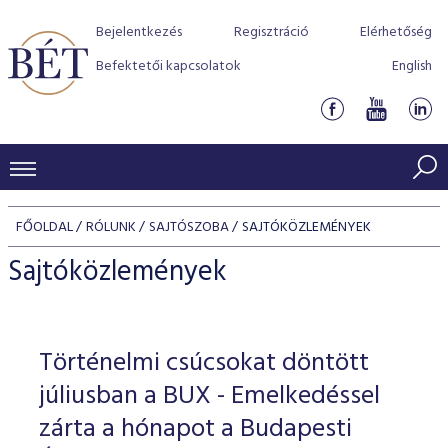
Bejelentkezés
Regisztráció
Elérhetőség
Befektetői kapcsolatok
English
KERESKEDÉSI ADATOK
FŐOLDAL
RÓLUNK
SAJTÓSZOBA
SAJTÓKÖZLEMÉNYEK
INDEXEK
BEFEKTETŐK
Sajtóközlemények
Részvényindexek
Piaci forgalom
Termékcsoportok
KIBOCSÁTÓK
Kötvényindexek
Kedvenc instrumentumok
Szabályozás
Indexek
Részvény és vállalati kötvény tőzsdei bevezetését támoga
Történelmi csúcsokat döntött
TŐZSDETAGOK
Jelzáloglevél indexek
program
Azonnali Piac
Alkalmazott díjstruktúra
BÉT szabályzatok
Részvény szekció
júliusban a BUX - Emelkedéssel
Tőzsdetagok, üzletkötők
VENDOROK
Vállalati kötvény indexek
Származékos piac
BÉT Xtend - Részvénypiac egyszerűen
Részvények
zárta a hónapot a Budapesti
Elszámolás
Befektetővédelem
Hitelpapír szekció
Útmutató a taggá váláshoz