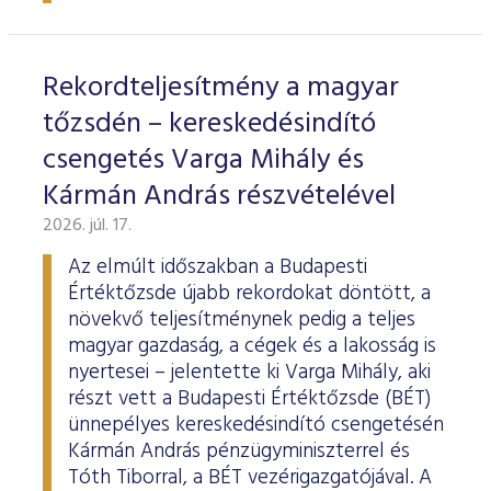
ESG Útmutató
Rekordteljesítmény a magyar
tőzsdén – kereskedésindító
csengetés Varga Mihály és
Kármán András részvételével
2026. júl. 17.
Az elmúlt időszakban a Budapesti
Értéktőzsde újabb rekordokat döntött, a
növekvő teljesítménynek pedig a teljes
magyar gazdaság, a cégek és a lakosság is
nyertesei – jelentette ki Varga Mihály, aki
részt vett a Budapesti Értéktőzsde (BÉT)
ünnepélyes kereskedésindító csengetésén
Kármán András pénzügyminiszterrel és
Tóth Tiborral, a BÉT vezérigazgatójával. A