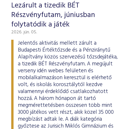
Lezárult a tizedik BÉT
Részvényfutam, júniusban
folytatódik a játék
2026. jún. 05.
Jelentős aktivitás mellett zárult a
Budapesti Értéktőzsde és a Pénziránytű
Alapítvány közös szervezésű tőzsdejátéka,
a tizedik BÉT Részvényfutam. A megújult
verseny idén webes felületen és
mobilalkalmazáson keresztül is elérhető
volt, és iskolás korosztálytól kezdve
valamennyi érdeklődő csatlakozhatott
hozzá. A három hónapon át tartó
megmérettetésben összesen több mint
3000 játékos vett részt, akik közel 35 000
megbízást adtak le. A diák kategória
győztese az Jurisich Miklós Gimnázium és