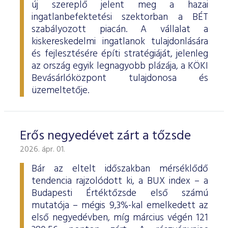
új szereplő jelent meg a hazai
ingatlanbefektetési szektorban a BÉT
szabályozott piacán. A vállalat a
kiskereskedelmi ingatlanok tulajdonlására
és fejlesztésére építi stratégiáját, jelenleg
az ország egyik legnagyobb plázája, a KÖKI
Bevásárlóközpont tulajdonosa és
üzemeltetője.
Erős negyedévet zárt a tőzsde
2026. ápr. 01.
Bár az eltelt időszakban mérséklődő
tendencia rajzolódott ki, a BUX index – a
Budapesti Értéktőzsde első számú
mutatója – mégis 9,3%-kal emelkedett az
első negyedévben, míg március végén 121