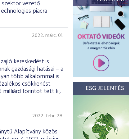
i szektor vezető
Technologies piacra
2022. márc. 01.
zajló kereskedést is
nnak gazdasági hatásai – a
gyan több alkalommal is
zázalékos csökkenést
ESG JELENTÉS
illiárd forintot tett ki,
2022. febr. 28.
ánytű Alapítvány közös