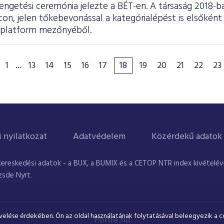
engetési ceremónia jelezte a BÉT-en. A társaság 2018-b
on, jelen tőkebevonással a kategórialépést is elsőként
i platform mezőnyéből.
1
...
13
14
15
16
17
18
19
20
21
22
23
i nyilatkozat
Adatvédelem
Közérdekű adatok
kereskedési adatok - a BUX, a BUMIX és a CETOP NTR index kivételével
zsde Nyrt.
velése érdekében. Ön az oldal használatának folytatásával beleegyezik a c
Ponte.hu