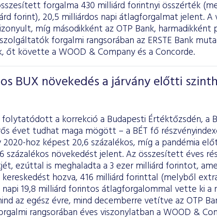
sszesített forgalma 430 milliárd forintnyi összérték (me
iárd forint), 20,5 milliárdos napi átlagforgalmat jelent.
zonyult, míg másodikként az OTP Bank, harmadikként pe
 szolgáltatók forgalmi rangsorában az ERSTE Bank muta
k, őt követte a WOOD & Company és a Concorde.
kos BUX növekedés a járvány előtti szint
olytatódott a korrekció a Budapesti Értéktőzsdén, a B
erős évet tudhat maga mögött – a BÉT fő részvényindex
 2020-hoz képest 20,6 százalékos, míg a pandémia előt
6 százalékos növekedést jelent. Az összesített éves ré
ntjét, ezúttal is meghaladta a 3 ezer milliárd forintot, a
 kereskedést hozva, 416 milliárd forinttal (melyből extra
), napi 19,8 milliárd forintos átlagforgalommal vette ki a
ind az egész évre, mind decemberre vetítve az OTP Ban
orgalmi rangsorában éves viszonylatban a WOOD & Com