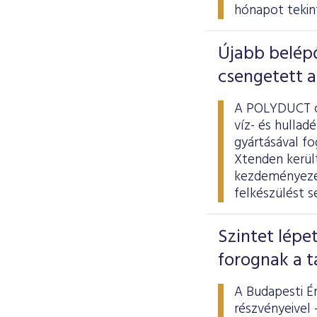
hónapot tekin
Újabb belép
csengetett 
A POLYDUCT cs
víz- és hullad
gyártásával fo
Xtenden kerül
kezdeményezés
felkészülést s
Szintet lépe
forognak a t
A Budapesti É
részvényeivel