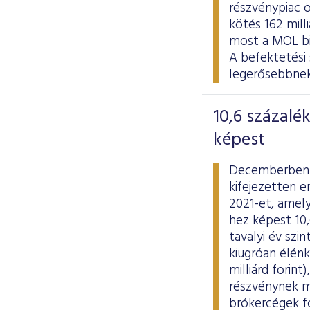
részvénypiac ö
kötés 162 mill
most a MOL bi
A befektetési
legerősebbne
10,6 százalé
képest
Decemberben f
kifejezetten 
2021-et, amely
hez képest 10,
tavalyi év szi
kiugróan élénk
milliárd forint
részvénynek m
brókercégek f