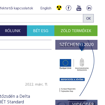
fektetői kapcsolatok
English
RÓLUNK
BÉT ESG
ZÖLD TERMÉKEK
SZÉCHENYI 2020
2022. márc. 11.
tőzsdén a Delta
 BÉT Standard
VIDEÓTÁR