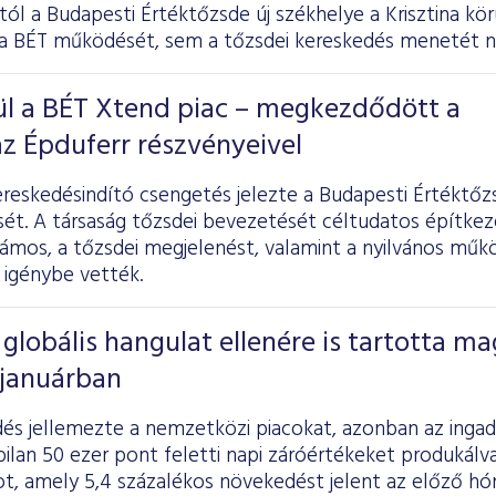
tól a Budapesti Értéktőzsde új székhelye a Krisztina kör
a BÉT működését, sem a tőzsdei kereskedés menetét n
l a BÉT Xtend piac – megkezdődött a
z Épduferr részvényeivel
reskedésindító csengetés jelezte a Budapesti Értékt
sét. A társaság tőzsdei bevezetését céltudatos építke
zámos, a tőzsdei megjelenést, valamint a nyilvános műk
 igénybe vették.
globális hangulat ellenére is tartotta ma
 januárban
és jellemezte a nemzetközi piacokat, azonban az ingad
ilan 50 ezer pont feletti napi záróértékeket produkál
ot, amely 5,4 százalékos növekedést jelent az előző h