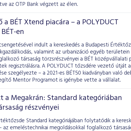
tve az OTP Bank végzett az élen.
ő a BÉT Xtend piacára – a POLYDUCT
a BÉT-en
engetésével indult a kereskedés a Budapesti Értéktőz
ékgazdálkodás, valamint az urbanizáció egyéb területei
glalkozó társaság törzsrészvényei a BÉT középvállalati 
tek regisztrálásra. A POLYDUCT tőzsdére vezető útját a
e szegélyezte – a 2021-es BÉT50 kiadványban való deb
egítő Mentor Programot is igénybe vette a vállalat.
tt a Megakrán: Standard kategóriában
ársaság részvényei
rtéktőzsde Standard kategóriájában folytatódik a ker
 – az emeléstechnikai megoldásokkal foglalkozó társasá