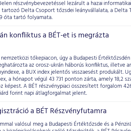
 Jelen részvénybevezetéssel lezárult a hazai informatika
 tartozó Delta Csoport tőzsdei leányvállalata, a Delta 
9 óta tartó folyamata.
án konfliktus a BÉT-et is megrázta
 nemzetközi tőkepiacon, úgy a Budapesti Értéktőzsdén 
ghatározta az orosz-ukrán háborús konfliktus, illetve a
yindexe, a BUX index jelentős visszaesést produkált. U
ndex, a hónapot végül 43 731 ponton zárta, amely 18,2 s
oz képest. A BÉT részvénypiaci összesített forgalom 426 m
iárd forint napi átlagforgalmat jelent.
egisztráció a BÉT Részvényfutamra
ommal valósul meg a Budapesti Értéktőzsde és a Pénzir