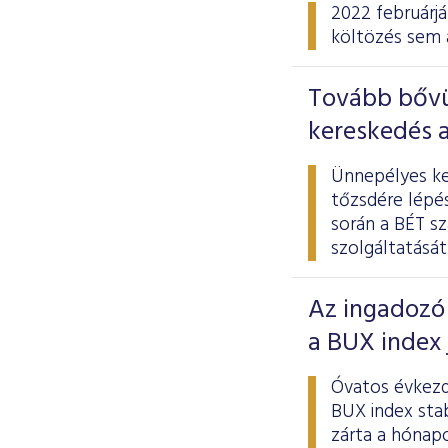
2022 februárjá
költözés sem 
Tovább bővü
kereskedés a
Ünnepélyes ke
tőzsdére lépé
során a BÉT s
szolgáltatását
Az ingadozó 
a BUX index
Óvatos évkezd
BUX index stab
zárta a hónap