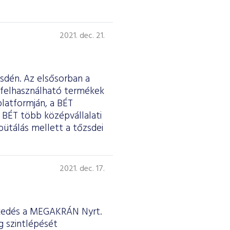
2021. dec. 21.
sdén. Az elsősorban a
n felhasználható termékek
platformján, a BÉT
 BÉT több középvállalati
ütálás mellett a tőzsdei
2021. dec. 17.
eskedés a MEGAKRÁN Nyrt.
g szintlépését