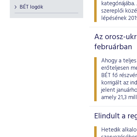
kategóriájába.
BÉT logók
szereplői közé
lépésének 201
Az orosz-ukr
februárban
Ahogy a teljes
erőteljesen me
BÉT fő részvén
korrigált az i
jelent januárh
amely 21,3 mill
Elindult a r
Hetedik alkal