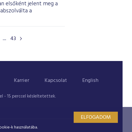
an elsőként jelent meg a
 abszolválta a
...
43
Karrier
Kapcsolat
English
 - 15 perccel késleltetettek.
ELFOGADOM
ookie-k használatába.