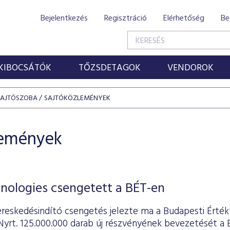
Bejelentkezés
Regisztráció
Elérhetőség
Be
KIBOCSÁTÓK
TŐZSDETAGOK
VENDOROK
SAJTÓSZOBA
SAJTÓKÖZLEMÉNYEK
lemények
nologies csengetett a BÉT-en
reskedésindító csengetés jelezte ma a Budapesti Érték
Nyrt. 125.000.000 darab új részvényének bevezetését a