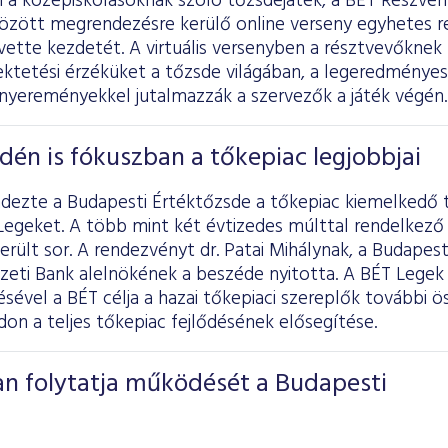
 a középiskolásoknak szóló tőzsdejáték, a BÉT Részvén
1. között megrendezésre kerülő online verseny egyhetes r
vette kezdetét. A virtuális versenyben a résztvevőknek 
fektetési érzéküket a tőzsde világában, a legeredmény
 nyereményekkel jutalmazzák a szervezők a játék végén.
Idén is fókuszban a tőkepiac legjobbjai
dezte a Budapesti Értéktőzsde a tőkepiac kiemelkedő t
 Legeket. A több mint két évtizedes múlttal rendelkez
rült sor. A rendezvényt dr. Patai Mihálynak, a Budapes
eti Bank alelnökének a beszéde nyitotta. A BÉT Legek 
lésével a BÉT célja a hazai tőkepiaci szereplők további 
on a teljes tőkepiac fejlődésének elősegítése.
an folytatja működését a Budapesti