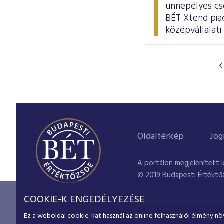
ünnepélyes cs
BÉT Xtend piac
középvállalat
Oldaltérkép
Jog
A portálon megjelenített 
© 2019 Budapesti Értéktő
COOKIE-K ENGEDÉLYEZÉSE
Ez a weboldal cookie-kat használ az online felhasználói élmény nö