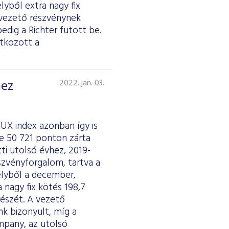
lyből extra nagy fix
 A vezető részvénynek
dig a Richter futott be.
tkozott a
hez
2022. jan. 03.
UX index azonban így is
e 50 721 ponton zárta
ti utolsó évhez, 2019-
szvényforgalom, tartva a
melyből a december,
 nagy fix kötés 198,7
 részét. A vezető
k bizonyult, míg a
pany, az utolsó