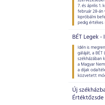
szervezésében
7. és április 
február 28-án 
kipróbálni be
pedig értékes
BÉT Legek - 
Idén is megren
gáláját, a BÉT
székházában ke
a Magyar Nemz
a díjak odaíté
közvetett mód
Új székházb
Értéktőzsde