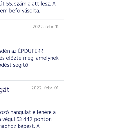
út 55. szám alatt lesz. A
em befolyásolta.
2022. febr. 11.
őzsdén az ÉPDUFERR
zés előzte meg, amelynek
ödést segítő
gát
2022. febr. 01.
ozó hangulat ellenére a
va végül 53 442 ponton
ónaphoz képest. A