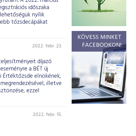
yfutam. A 2022. március
egisztrációs időszaka
lehetőségük nyílik
esebb tőzsdecápákat
KÖVESS MINKET
FACEBOOKON!
2022. febr. 23.
eljesítményeit díjazó
ő eseményre a BÉT új
ti Értéktőzsde elnökének,
megrendezésével, illetve
ösztönzése, ezzel
2022. febr. 15.