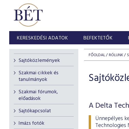
KERESKEDÉSI ADATOK
BEFEKTETŐK
FŐOLDAL
RÓLUNK
Sajtóközlemények
Szakmai cikkek és
Sajtóköz
tanulmányok
Szakmai fórumok,
előadások
A Delta Tech
Sajtókapcsolat
Ünnepélyes ke
Imázs fotók
Technologies 