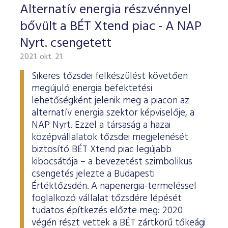
Alternatív energia részvénnyel
bővült a BÉT Xtend piac - A NAP
Nyrt. csengetett
2021. okt. 21.
Sikeres tőzsdei felkészülést követően
megújuló energia befektetési
lehetőségként jelenik meg a piacon az
alternatív energia szektor képviselője, a
NAP Nyrt. Ezzel a társaság a hazai
középvállalatok tőzsdei megjelenését
biztosító BÉT Xtend piac legújabb
kibocsátója – a bevezetést szimbolikus
csengetés jelezte a Budapesti
Értéktőzsdén. A napenergia-termeléssel
foglalkozó vállalat tőzsdére lépését
tudatos építkezés előzte meg: 2020
végén részt vettek a BÉT zártkörű tőkeági