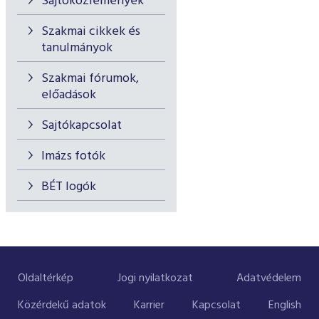
Sajtóközlemények
Szakmai cikkek és
tanulmányok
Szakmai fórumok,
előadások
Sajtókapcsolat
Imázs fotók
BÉT logók
Oldaltérkép
Jogi nyilatkozat
Adatvédelem
Közérdekű adatok
Karrier
Kapcsolat
English