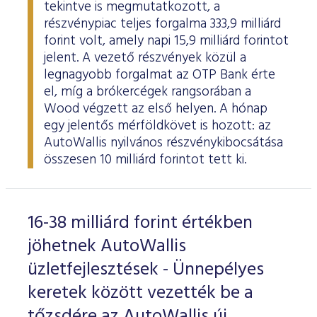
tekintve is megmutatkozott, a
részvénypiac teljes forgalma 333,9 milliárd
forint volt, amely napi 15,9 milliárd forintot
jelent. A vezető részvények közül a
legnagyobb forgalmat az OTP Bank érte
el, míg a brókercégek rangsorában a
Wood végzett az első helyen. A hónap
egy jelentős mérföldkövet is hozott: az
AutoWallis nyilvános részvénykibocsátása
összesen 10 milliárd forintot tett ki.
16-38 milliárd forint értékben
jöhetnek AutoWallis
üzletfejlesztések - Ünnepélyes
keretek között vezették be a
tőzsdére az AutoWallis új