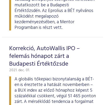
mutatkozott be a Budapesti
Értéktőzsdén. Az Eprolius a BÉT nyilvános
működést megalapozó
kezdeményezésében, a Mentor
Programban is részt vett.
Korrekció, AutoWallis IPO –
felemás hónapot zárt a
Budapesti Értéktőzsde
2021. dec. 01.
A globális tőkepiaci bizonytalanság a BÉT-
en is éreztette a hatását novemberben –
a BUX index az előző hónaphoz képest 5
százalékkal csökkent, végül 51 465 ponton
zárt. A mérséklődő tendencia a forgalmat