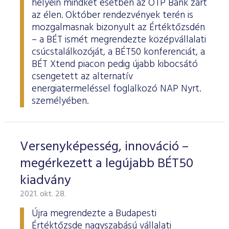
helyein mindkét esetben az OTP Bank zárt
az élen. Október rendezvények terén is
mozgalmasnak bizonyult az Értéktőzsdén
– a BÉT ismét megrendezte középvállalati
csúcstalálkozóját, a BÉT50 konferenciát, a
BÉT Xtend piacon pedig újabb kibocsátó
csengetett az alternatív
energiatermeléssel foglalkozó NAP Nyrt.
személyében.
Versenyképesség, innováció –
megérkezett a legújabb BÉT50
kiadvány
2021. okt. 28.
Újra megrendezte a Budapesti
Értéktőzsde nagyszabású vállalati