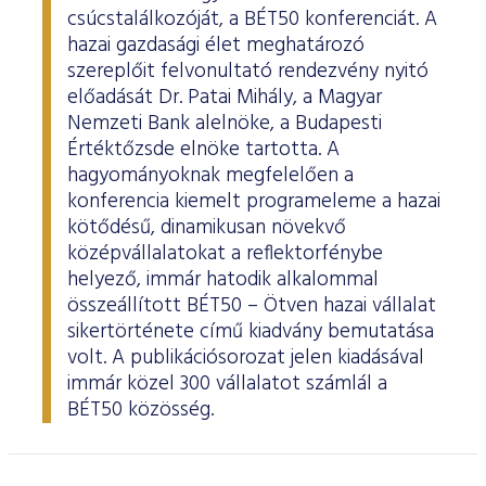
csúcstalálkozóját, a BÉT50 konferenciát. A
hazai gazdasági élet meghatározó
szereplőit felvonultató rendezvény nyitó
előadását Dr. Patai Mihály, a Magyar
Nemzeti Bank alelnöke, a Budapesti
Értéktőzsde elnöke tartotta. A
hagyományoknak megfelelően a
konferencia kiemelt programeleme a hazai
kötődésű, dinamikusan növekvő
középvállalatokat a reflektorfénybe
helyező, immár hatodik alkalommal
összeállított BÉT50 – Ötven hazai vállalat
sikertörténete című kiadvány bemutatása
volt. A publikációsorozat jelen kiadásával
immár közel 300 vállalatot számlál a
BÉT50 közösség.