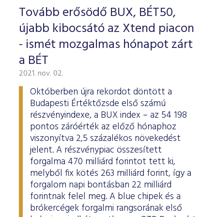
Tovább erősödő BUX, BÉT50,
újabb kibocsátó az Xtend piacon
- ismét mozgalmas hónapot zárt
a BÉT
2021. nov. 02.
Októberben újra rekordot döntött a
Budapesti Értéktőzsde első számú
részvényindexe, a BUX index – az 54 198
pontos záróérték az előző hónaphoz
viszonyítva 2,5 százalékos növekedést
jelent. A részvénypiac összesített
forgalma 470 milliárd forintot tett ki,
melyből fix kötés 263 milliárd forint, így a
forgalom napi bontásban 22 milliárd
forintnak felel meg. A blue chipek és a
brókercégek forgalmi rangsorának első