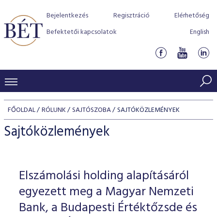
Bejelentkezés
Regisztráció
Elérhetőség
Befektetői kapcsolatok
English
KERESKEDÉSI ADATOK
FŐOLDAL
RÓLUNK
SAJTÓSZOBA
SAJTÓKÖZLEMÉNYEK
INDEXEK
BEFEKTETŐK
Sajtóközlemények
Részvényindexek
Piaci forgalom
Termékcsoportok
KIBOCSÁTÓK
Kötvényindexek
Kedvenc instrumentumok
Szabályozás
Indexek
Részvény és vállalati kötvény tőzsdei bevezetését támoga
Elszámolási holding alapításáról
TŐZSDETAGOK
Jelzáloglevél indexek
program
Azonnali Piac
Alkalmazott díjstruktúra
BÉT szabályzatok
Részvény szekció
egyezett meg a Magyar Nemzeti
Tőzsdetagok, üzletkötők
VENDOROK
Vállalati kötvény indexek
Származékos piac
BÉT Xtend - Részvénypiac egyszerűen
Részvények
Bank, a Budapesti Értéktőzsde és
Elszámolás
Befektetővédelem
Hitelpapír szekció
Útmutató a taggá váláshoz