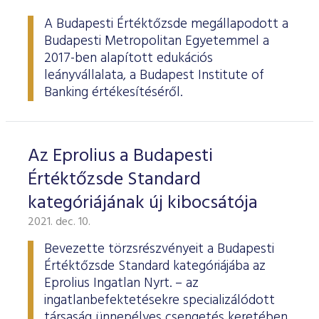
ESG Útmutató
A Budapesti Értéktőzsde megállapodott a
Budapesti Metropolitan Egyetemmel a
2017-ben alapított edukációs
leányvállalata, a Budapest Institute of
Banking értékesítéséről.
Az Eprolius a Budapesti
Értéktőzsde Standard
kategóriájának új kibocsátója
2021. dec. 10.
Bevezette törzsrészvényeit a Budapesti
Értéktőzsde Standard kategóriájába az
Eprolius Ingatlan Nyrt. – az
ingatlanbefektetésekre specializálódott
társaság ünnepélyes csengetés keretében