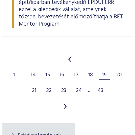
építőiparban tevékenykedő ÉPDUFERR
ezzel a kilencedik vállalat, amelynek
tőzsdei bevezetését előmozdíthatja a BÉT
Mentor Program.
1
...
14
15
16
17
18
19
20
21
22
23
24
...
43